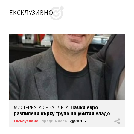
ЕКСКЛУЗИВНО
МИСТЕРИЯТА СЕ ЗАПЛИТА:
Пачки евро
разпилени върху трупа на убития Владо
Загатото
Ексклузивно
преди 4 часа
10102