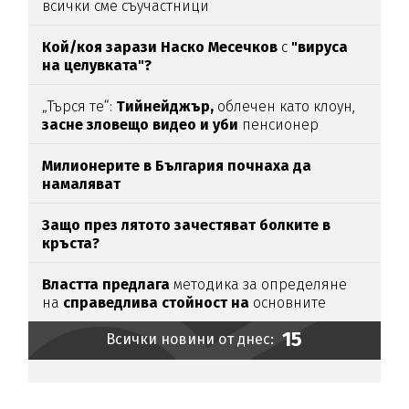
всички сме съучастници
Кой/коя зарази
Наско Месечков
с
"вируса
на целувката"?
„Търся те“:
Тийнейджър,
облечен като клоун,
засне зловещо видео и уби
пенсионер
Милионерите в България почнаха да
намаляват
Защо през лятото зачестяват болките в
кръста?
Властта предлага
методика за определяне
на
справедлива стойност на
основните
храни
15
Всички новини от днес: