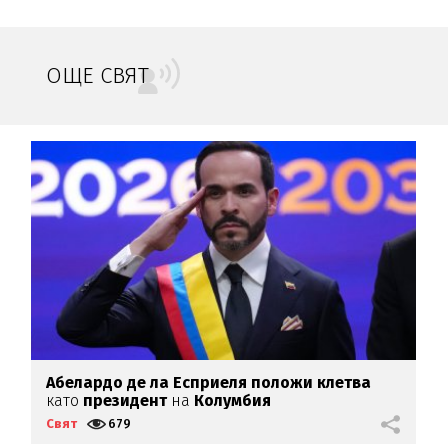
ОЩЕ СВЯТ
Абелардо де ла Есприеля положи клетва
З
като
президент
на
Колумбия
Свят
679
С