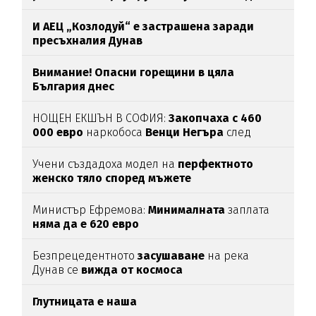
Загатото
И АЕЦ „Козлодуй“ е застрашена заради
пресъхналия Дунав
Внимание! Опасни горещини в цяла
България днес
НОЩЕН ЕКШЪН В СОФИЯ:
Закопчаха с 460
000 евро
наркобоса
Венци Негъра
след
бясна гонка
Учени създадоха модел на
перфектното
женско тяло според мъжете
Министър Ефремова:
Минималната
заплата
няма да е 620 евро
Безпрецедентното
засушаване
на река
Дунав се
вижда от космоса
Глутницата е наша