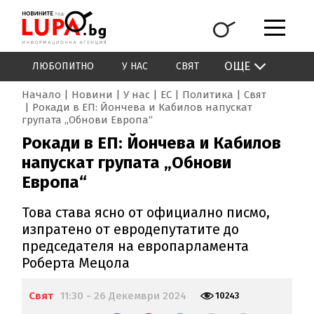
ОЩЕ
ЛЮБОПИТНО
У НАС
СВЯТ
Начало
Новини
У нас
ЕС
Политика
Свят
Рокади в ЕП: Йончева и Кабилов напускат
групата „Обнови Европа“
Рокади в ЕП: Йончева и Кабилов
напускат групата „Обнови
Европа“
Това става ясно от официално писмо,
изпратено от евродепутатите до
председателя на европарламента
Роберта Мецола
Свят
11:30 - 26 Декември 2024
10243