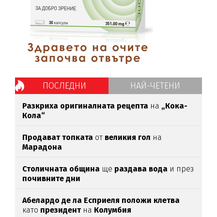
ПОСЛЕДНИ
НАЙ-ЧЕТЕНИ
Разкриха оригиналната рецепта
на
„Кока-
Кола“
Продават топката
от
великия гол
на
Марадона
Столичната община
ще
раздава вода
и през
почивните дни
Абелардо де ла Есприеля положи клетва
като
президент
на
Колумбия