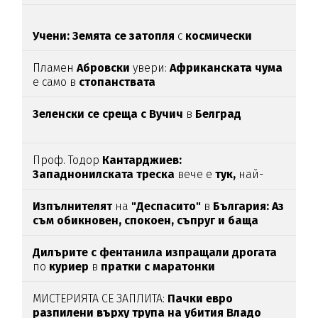
Учени: Земята се затопля
с
космически
темпове
Пламен
Абровски
увери:
Африканската чума
е само в
стопанствата
Зеленски се среща с Вучич
в
Белград
Проф. Тодор
Кантарджиев:
Западнонилската
треска
вече е
тук,
най-
опасна е за
хората над 60
Изпълнителят
на
"Деспасито"
в
България: Аз
съм обикновен, спокоен, съпруг и баща
Дилърите с фентанила изпращали дрогата
по
куриер
в
пратки с маратонки
МИСТЕРИЯТА СЕ ЗАПЛИТА:
Пачки евро
разпилени върху трупа на убития Владо