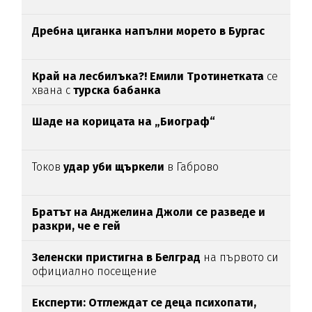
Дребна циганка напълни морето в Бургас
Край на лесбилъка?!
Емили Тротинетката
се
хвана с
турска бабанка
Шаде на корицата на „Биограф“
Токов
удар уби щъркели
в Габрово
Братът на Анджелина Джоли се разведе и
разкри, че е гей
Зеленски пристигна в Белград
на първото си
официално посещение
Експерти: Отглеждат се деца психопати,