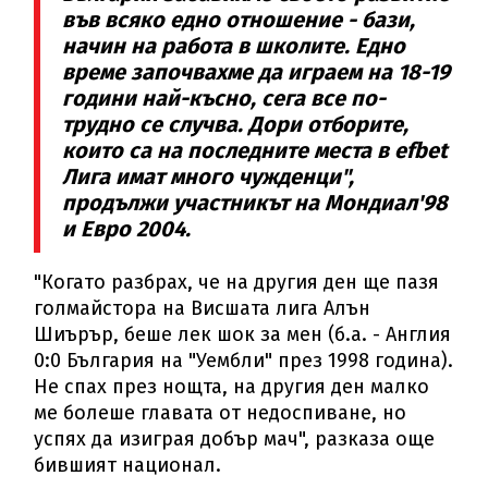
във всяко едно отношение - бази,
начин на работа в школите. Едно
време започвахме да играем на 18-19
години най-късно, сега все по-
трудно се случва. Дори отборите,
които са на последните места в efbet
Лига имат много чужденци",
продължи участникът на Мондиал'98
и Евро 2004.
"Когато разбрах, че на другия ден ще пазя
голмайстора на Висшата лига Алън
Шиърър, беше лек шок за мен (б.а. - Англия
0:0 България на "Уембли" през 1998 година).
Не спах през нощта, на другия ден малко
ме болеше главата от недоспиване, но
успях да изиграя добър мач", разказа още
бившият национал.