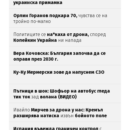
украинска примамка
Орлин Горанов подкара 70,
чувства се на
тройно по-малко
Политиците се
на*каха от дрона,
според
Копейкин Украйна
ни напада
Вера Кочовска: България започва да се
оправя през 2030 г.
Ку-Ку Мермерски зове да напуснем СЗО
Пътници в шок: Шофьор на автобус гледа
тик ток
зад
волана (ВИДЕО)
Ивайло
Мирчев за дрона у нас: Кремъл
разширява натиска
извън
бойното поле
Испания въвежда граничен контрол
с