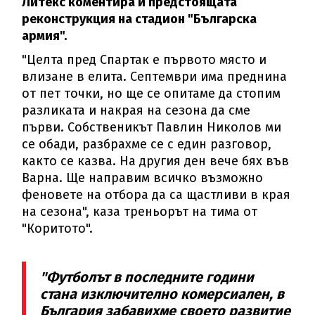
Литекс коментира и предстоящата
реконструкция на стадион "Българска
армия".
"Целта пред Спартак е първото място и
влизане в елита. Септември има преднина
от пет точки, но ще се опитаме да стопим
разликата и накрая на сезона да сме
първи. Собственикът Павлин Николов ми
се обади, разбрахме се с един разговор,
както се казва. На другия ден вече бях във
Варна. Ще направим всичко възможно
феновете на отбора да са щастливи в края
на сезона", каза треньорът на тима от
"Коритото".
"Футболът в последните години
стана изключително комерсиален, в
България забавихме своето развитие