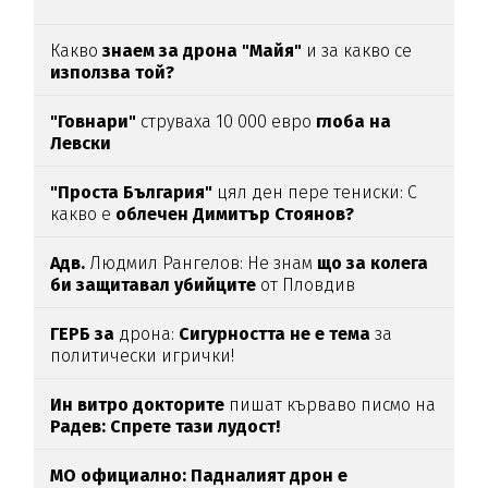
Какво
знаем за дрона "Майя"
и за какво се
използва той?
"Говнари"
струваха 10 000 евро
глоба на
Левски
"Проста България"
цял ден пере тениски: С
какво е
облечен Димитър Стоянов?
Адв.
Людмил Рангелов: Не знам
що за колега
би защитавал убийците
от Пловдив
ГЕРБ за
дрона:
Сигурността не е тема
за
политически игрички!
Ин витро докторите
пишат кърваво писмо на
Радев: Спрете тази лудост!
МО официално: Падналият дрон е