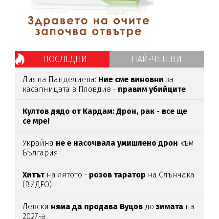
ПОСЛЕДНИ
НАЙ-ЧЕТЕНИ
Лияна Панделиева:
Ние сме виновни
за
касапницата в Пловдив -
правим убийците
медийни звезди!
Култов дядо от Кардам: Дрон, рак - все ще
се мре!
Украйна
не е насочвала умишлено дрон
към
България
Хитът
на лятото -
розов таратор
на Слънчака
(ВИДЕО)
Левски
няма да продава Вуцов
до
зимата
на
2027-а