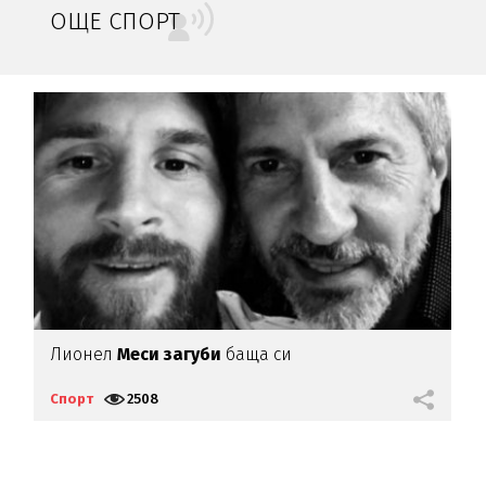
ОЩЕ СПОРТ
а
Лионел
Меси загуби
баща си
"
Л
Спорт
2508
С