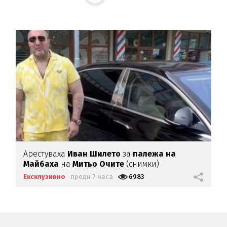
Арестуваха
Иван Шилето
за
палежа на
Майбаха
на
Митьо Очите
(снимки)
Ексклузивно
преди 7 часа
6983