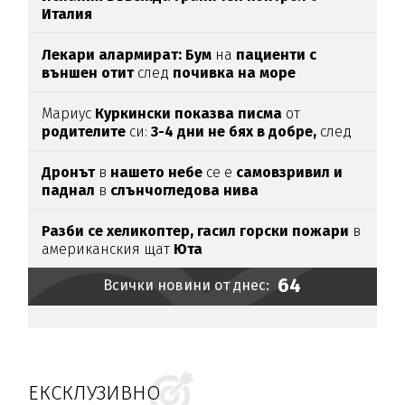
Италия
Лекари алармират: Бум
на
пациенти с
външен отит
след
почивка на море
Мариус
Куркински показва писма
от
родителите
си:
3-4 дни не бях в добре,
след
като ги
прочетох
Дронът
в
нашето небе
се е
самовзривил и
паднал
в
слънчогледова нива
Разби се хеликоптер,
гасил горски пожари
в
американския щат
Юта
64
Всички новини от днес:
ЕКСКЛУЗИВНО