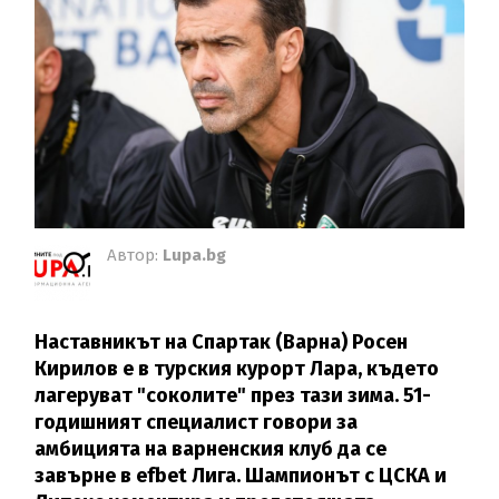
Автор:
Lupa.bg
Наставникът на Спартак (Варна) Росен
Кирилов е в турския курорт Лара, където
лагеруват "соколите" през тази зима. 51-
годишният специалист говори за
амбицията на варненския клуб да се
завърне в efbet Лига. Шампионът с ЦСКА и