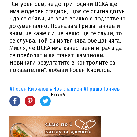
"Сигурен съм, че до три години ЦСКА ще
има модерен стадион, щом се стигна дотук
- да се обяви, че вече всичко е подготвено
документално. Познавам Гриша Ганчев и
знам, че каже ли, че нещо ще се случи, то
се случва. Той си изпълнява обещанията.
Мисля, че ЦСКА има качествени играчи да
се преборят и да станат шампиони.
Невинаги резултатите в контролите са
показателни", добави Росен Кирилов.
#Росен Кирилов
#Нов стадион
#Гриша Ганчев
Error9