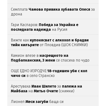
Семплата
Чамова привика хубавата Олеся
за
дрона
Гари Каспаров:
Победа за Украйна е
последната надежда
на Русия
Вижте как
купонясват с алкохол и брадви
тийн килърите
от Пловдив (ШОК СНИМКИ)
Камион влезе в
насрещното на
Подбалканския, 3 жени
се спасиха по чудо
(ВИДЕО)
ОЩЕ ЕДНО ИЗРОДЧЕ:
18-годишен уби с кол
чичо си
в село Странско
Арестуваха
Иван Шилето
за
палежа на
Майбаха
на
Митьо Очите
(снимки)
Лионел
Меси загуби
баща си