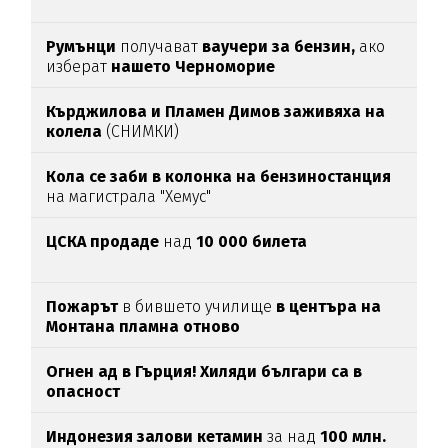
Румънци
получават
ваучери за бензин,
ако
изберат
нашето Черноморие
Кърджилова и Пламен Димов заживяха на
колела
(СНИМКИ)
Кола се заби в колонка на бензиностанция
на магистрала "Хемус"
ЦСКА продаде
над
10 000 билета
Пожарът
в бившето училище
в центъра на
Монтана пламна отново
Огнен ад в Гърция! Хиляди българи са в
опасност
Индонезия залови кетамин
за над
100 млн.