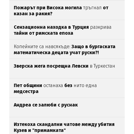
Пожарът при Висока могила
тръгнал
от
казан за ракия?
Сензационна находка в Турция
разкрива
тайни от римската епоха
Копейките са навсякъде:
Защо в бургаската
математическа децата учат руски?!
Зверска жега посрещна Левски
в Туркестан
Пет общини
останаха
без
нито една
медсестра
Андреа се залюби с руснак
Изтекоха скандални чатове между убития
Кузев и "примамката"