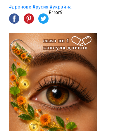
#дронове
#русия
#украйна
Error9