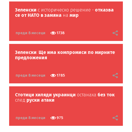
Зеленски
с историческо решение -
отказва
се от НАТО в замяна
на
мир
преди 8 месеци
1738
Зеленски
:
Ще има компромиси по мирните
предложения
преди 8 месеци
1785
Стотици хиляди украинци
останаха
без ток
след
руски атаки
преди 8 месеци
975