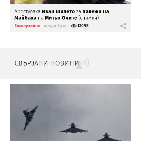
Арестуваха
Иван Шилето
за
палежа на
Майбаха
на
Митьо Очите
(снимки)
Ексклузивно
преди 1 ден
13095
СВЪРЗАНИ НОВИНИ