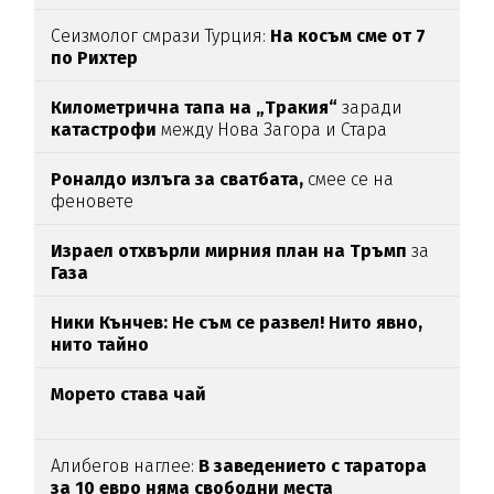
Сеизмолог смрази Турция:
На косъм сме от 7
по Рихтер
Километрична тапа на „Тракия“
заради
катастрофи
между Нова Загора и Стара
Загора
Роналдо излъга за сватбата,
смее се на
феновете
Израел отхвърли мирния план на Тръмп
за
Газа
Ники Кънчев: Не съм се развел! Нито явно,
нито тайно
Морето става чай
Алибегов наглее:
В заведението с таратора
за 10 евро няма свободни места