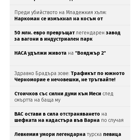
Преди убийството на Младежкия хълм:
Наркоман се измъкнал на косъм от
"ловците на педофили"
50 млн. евро превръщат
легендарен
завод
за вагони в индустриален парк
НАСА удължи живота
на
"Вояджър 2"
Здравко Брадъра зове:
Трафикът по южното
Черноморие е нечовешки, не тръгвайте!
(ВИДЕО)
Стоичков със силни думи към Меси
след
смъртта на баща му
ВАС остави в сила отстраняването
на
шефката на кадастъра във Варна
по случая
„Баба Алино“
Левкемия умори легендарна
турска
певица