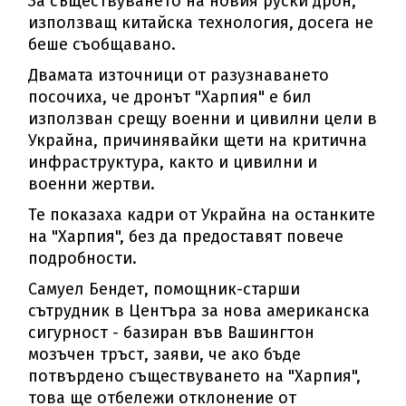
За съществуването на новия руски дрон,
използващ китайска технология, досега не
беше съобщавано.
Двамата източници от разузнаването
посочиха, че дронът "Харпия" е бил
използван срещу военни и цивилни цели в
Украйна, причинявайки щети на критична
инфраструктура, както и цивилни и
военни жертви.
Те показаха кадри от Украйна на останките
на "Харпия", без да предоставят повече
подробности.
Самуел Бендет, помощник-старши
сътрудник в Центъра за нова американска
сигурност - базиран във Вашингтон
мозъчен тръст, заяви, че ако бъде
потвърдено съществуването на "Харпия",
това ще отбележи отклонение от