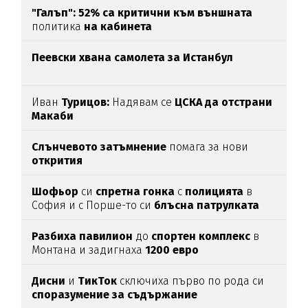
"Галъп": 52% са критични към външната
политика
на кабинета
Пеевски хвана самолета за Истанбул
Иван
Турицов:
Надявам се
ЦСКА да отстрани
Макаби
Слънчевото затъмнение
помага за нови
открития
Шофьор
си
спретна
гонка
с
полицията
в
София и с Порше-то си
блъсна
патрулката
Разбиха
павилион
до
спортен
комплекс
в
Монтана и задигнаха
1200
евро
Дисни
и
ТикТок
сключиха първо по рода си
споразумение за съдържание