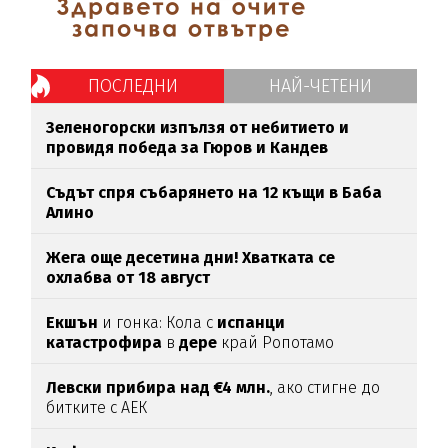
ПОСЛЕДНИ
НАЙ-ЧЕТЕНИ
Зеленогорски изпълзя от небитието и
провидя победа за Гюров и Кандев
Съдът спря събарянето на 12 къщи в Баба
Алино
Жега още десетина дни! Хватката се
охлабва от 18 август
Екшън
и гонка: Кола с
испанци
катастрофира
в
дере
край Ропотамо
Левски прибира над €4 млн.
, ако стигне до
битките с АЕК