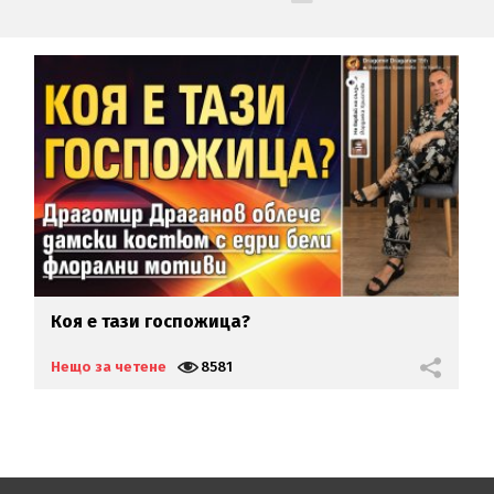
Коя е тази госпожица?
П
Т
Нещо за четене
8581
Н