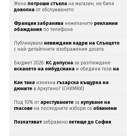
Жена
потроши
стъкла
на магазин, не била
доволна
от обслужването
Франция забранява
нежеланите
рекламни
обаждания
по телефона
Публикуваха
невиждани кадри на Слънцето
с най-детайлните изображения досега
Бюджет 2026:
КС допусна
за разглеждане
искането на омбудсмана
и обедини тези
на
ПП и ГЕРБ
Как така
изникна
гъзарска къщурка на
дюните
в Аркутино? (СНИМКИ)
Под 10% от
арестуваните
за
купуване
на
гласове
на последните избори са
обвинени
Позлатяват
забравено
летище до София