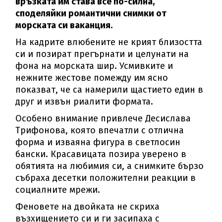
връзката им става все по-силна,
споделяйки романтични снимки от
морската си ваканция.
На кадрите влюбените не крият близостта
си и позират прегърнати и целунати на
фона на морската шир. Усмивките и
нежните жестове помежду им ясно
показват, че са намерили щастието един в
друг и извън риалити формата.
Особено внимание привлече Десислава
Трифонова, която впечатли с отлична
форма и изваяна фигура в светлосин
бански. Красавицата позира уверено в
обятията на любимия си, а снимките бързо
събраха десетки положителни реакции в
социалните мрежи.
Феновете на двойката не скриха
възхищението си и ги засипаха с