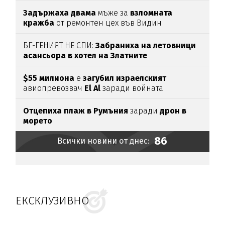
Задържаха
двама
мъже за
взломната
кражба
от ремонтен цех във Видин
БГ-ГЕНИЯТ НЕ СПИ:
Забраниха на летовници
асансьора в хотел на Златните
$55 милиона
е
загубил израелският
авиопревозвач
El Al
заради войната
Отцепиха плаж в Румъния
заради
дрон в
морето
86
Всички новини от днес:
ЕКСКЛУЗИВНО