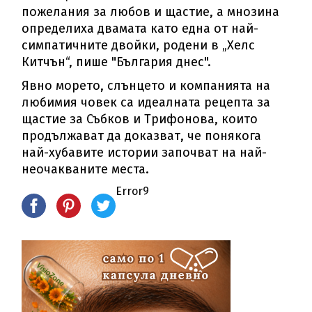
пожелания за любов и щастие, а мнозина
определиха двамата като една от най-
симпатичните двойки, родени в „Хелс
Китчън“, пише "България днес".
Явно морето, слънцето и компанията на
любимия човек са идеалната рецепта за
щастие за Събков и Трифонова, които
продължават да доказват, че понякога
най-хубавите истории започват на най-
неочакваните места.
Error9