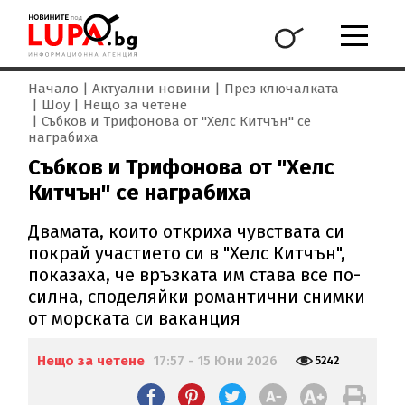
Начало
Актуални новини
През ключалката
Шоу
Нещо за четене
Събков и Трифонова от "Хелс Китчън" се
награбиха
Събков и Трифонова от "Хелс
Китчън" се награбиха
Двамата, които откриха чувствата си
покрай участието си в "Хелс Китчън",
показаха, че връзката им става все по-
силна, споделяйки романтични снимки
от морската си ваканция
Нещо за четене
17:57 - 15 Юни 2026
5242