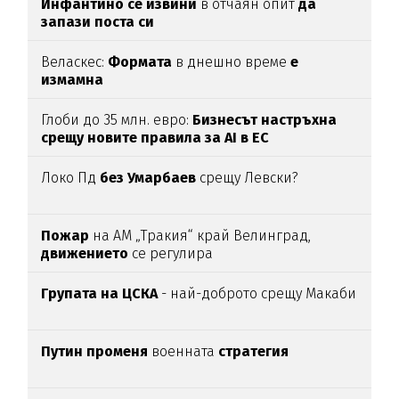
Инфантино се извини
в отчаян опит
да
запази поста си
Веласкес:
Формата
в днешно време
е
измамна
Глоби до 35 млн. евро:
Бизнесът настръхна
срещу новите правила за AI в ЕС
Локо Пд
без Умарбаев
срещу Левски?
Пожар
на АМ „Тракия“ край Велинград,
движението
се регулира
Групата на ЦСКА
- най-доброто срещу Макаби
Путин променя
военната
стратегия