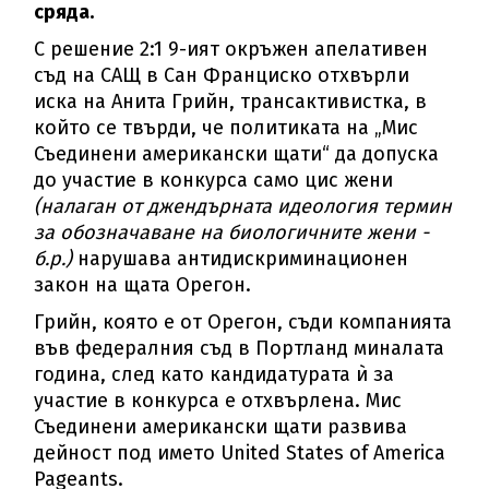
сряда.
С решение 2:1 9-ият окръжен апелативен
съд на САЩ в Сан Франциско отхвърли
иска на Анита Грийн, трансактивистка, в
който се твърди, че политиката на „Мис
Съединени американски щати“ да допуска
до участие в конкурса само цис жени
(налаган от джендърната идеология термин
за обозначаване на биологичните жени -
б.р.)
нарушава антидискриминационен
закон на щата Орегон.
Грийн, която е от Орегон, съди компанията
във федералния съд в Портланд миналата
година, след като кандидатурата ѝ за
участие в конкурса е отхвърлена. Мис
Съединени американски щати развива
дейност под името United States of America
Pageants.