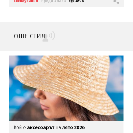
Ексклузивно
преди 3 часа
3896
ОЩЕ СТИЛ
Кой е
аксесоарът
на
лято 2026
Н
с