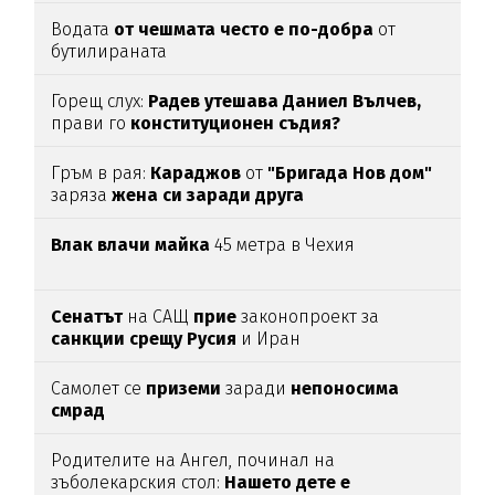
Водата
от чешмата често е по-добра
от
бутилираната
Горещ слух:
Радев утешава Даниел Вълчев,
прави го
конституционен съдия?
Гръм в рая:
Караджов
от
"Бригада Нов дом"
заряза
жена си заради друга
Влак влачи майка
45 метра в Чехия
Сенатът
на САЩ
прие
законопроект за
санкции срещу Русия
и Иран
Самолет се
приземи
заради
непоносима
смрад
Родителите на Ангел, починал на
зъболекарския стол:
Нашето дете е