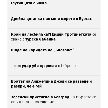
Глутницата е наша
Дребна циганка напълни морето в Бургас
Край на лесбилъка?!
Емили Тротинетката
се
хвана с
турска бабанка
Шаде на корицата на „Биограф“
Токов
удар уби щъркели
в Габрово
Братът на Анджелина Джоли се разведе и
разкри, че е гей
Зеленски пристигна в Белград
на първото си
официално посещение