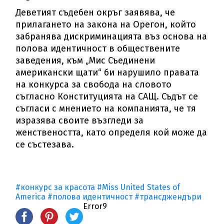
Деветият съдебен окръг заявява, че
прилагането на закона на Орегон, който
забранява дискриминацията въз основа на
полова идентичност в обществените
заведения, към „Мис Съединени
американски щати“ би нарушило правата
на конкурса за свобода на словото
съгласно Конституцията на САЩ. Съдът се
съгласи с мнението на компанията, че тя
изразява своите възгледи за
женствеността, като определя кой може да
се състезава.
#конкурс за красота
#Miss United States of
America
#полова идентичност
#трансджендъри
Error9