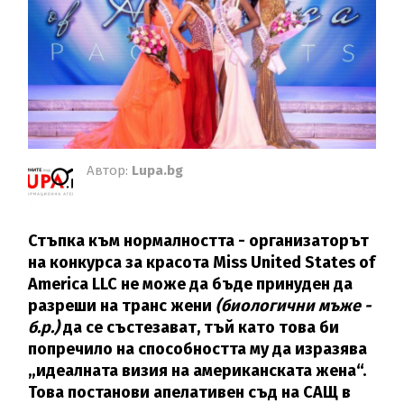
Автор:
Lupa.bg
Стъпка към нормалността - организаторът
на конкурса за красота Miss United States of
America LLC не може да бъде принуден да
разреши на транс жени
(биологични мъже -
б.р.)
да се състезават, тъй като това би
попречило на способността му да изразява
„идеалната визия на американската жена“.
Това постанови апелативен съд на САЩ в