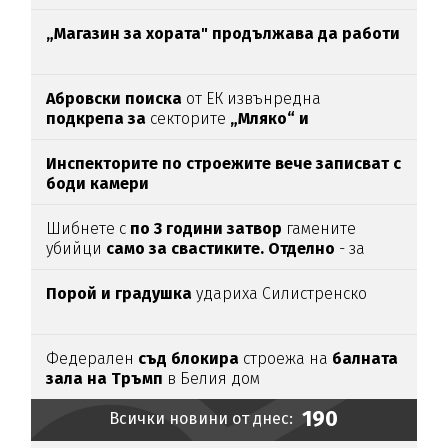
интоксикирано
с препарат, който е
антидотът
на
упойката
„Магазин за хората"
продължава да работи
Абровски поиска
от ЕК извънредна
подкрепа за
секторите
„Мляко“ и
„Свиневъдство“
Инспекторите по строежите вече записват с
боди камери
Шибнете с
по 3 години затвор
гамените
убийци
само за свастиките. Отделно
- за
убийството
Порой и градушка
удариха Силистренско
Федерален
съд блокира
строежа на
балната
зала на Тръмп
в Белия дом
190
Всички новини от днес: