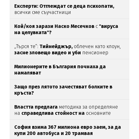
Експерти: Отглеждат се деца психопати,
всички сме съучастници
Кой/коя зарази
Наско Месечков
с
"вируса
на целувката"?
„Търся те“:
Тийнейджър,
облечен като клоун,
засне зловещо видео и уби
пенсионер
Милионерите в България почнаха да
намаляват
Защо през лятото зачестяват болките в
кръста?
Властта предлага
методика за определяне
на
справедлива стойност на
основните
храни
София взима 367 милиона евро заем, за да
купи 200 автобуса и 20 трамвая