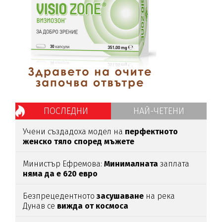
ПОСЛЕДНИ
НАЙ-ЧЕТЕНИ
Учени създадоха модел на
перфектното
женско тяло според мъжете
Министър Ефремова:
Минималната
заплата
няма да е 620 евро
Безпрецедентното
засушаване
на река
Дунав се
вижда от космоса