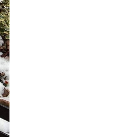
Милионерите в България
почнаха да намаляват
Защо през лятото зачестяват
болките в кръста?
Властта предлага
методика за
определяне на
справедлива
стойност на
основните
храни
София взима 367 милиона евро
заем, за да купи 200 автобуса и
20 трамвая
Водата
от чешмата често е по-
добра
от бутилираната
Горещ слух:
Радев утешава Даниел
Вълчев,
прави го
конституционен
съдия?
Гръм в рая:
Караджов
от
"Бригада
Нов дом"
заряза
жена си заради
друга