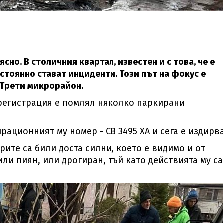
ясно. В столичния квартал, известен и с това, че е
остоянно стават инциденти. Този път на фокус е
 Трети микрорайон.
 регистрация е помлял няколко паркирани
рационният му номер - СВ 3495 ХА и сега е издирв
рите са били доста силни, което е видимо и от
или пиян, или дрогиран, тъй като действията му са