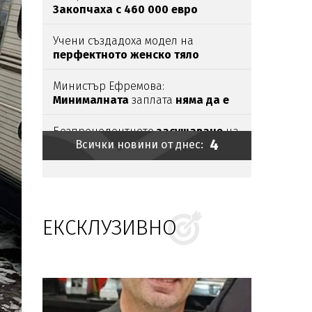
Закопчаха с 460 000 евро
наркобоса
Венци Негъра
след
бясна гонка
Учени създадоха модел на
перфектното женско тяло
според мъжете
Министър Ефремова:
Минималната
заплата
няма да е
620 евро
Безпрецедентното
засушаване
на
4
Всички новини от днес:
река Дунав се
вижда от космоса
Глутницата е наша
ЕКСКЛУЗИВНО
Дребна циганка напълни морето
в Бургас
Край на лесбилъка?!
Емили
Тротинетката
се хвана с
турска
бабанка