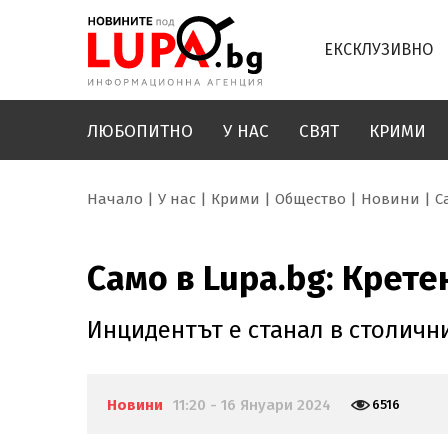
ЕКСКЛУЗИВНО
ЛЮБОПИТНО
У НАС
СВЯТ
КРИМИ
Начало
У нас
Крими
Общество
Новини
С
Само в Lupa.bg: Крет
Инцидентът е станал в столичн
Новини
11:20 - 16 Януари 2024
6516