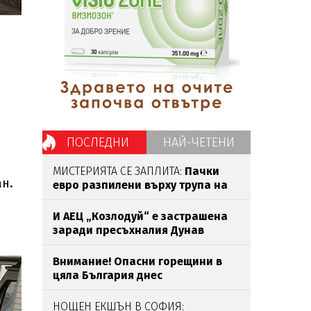
ПОСЛЕДНИ
НАЙ-ЧЕТЕНИ
МИСТЕРИЯТА СЕ ЗАПЛИТА:
Пачки
ан.
евро разпилени върху трупа на
убития Владо Загатото
И АЕЦ „Козлодуй“ е застрашена
заради пресъхналия Дунав
Внимание! Опасни горещини в
цяла България днес
НОЩЕН ЕКШЪН В СОФИЯ: