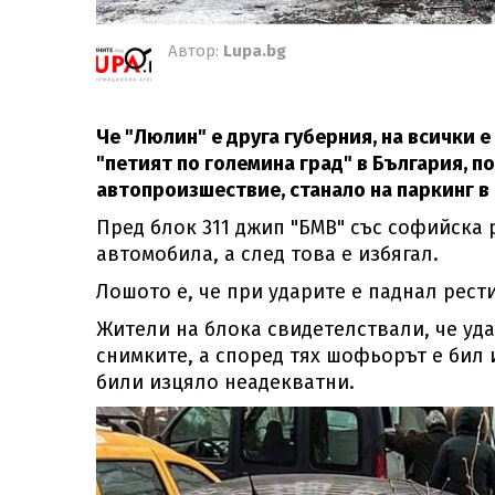
Автор:
Lupa.bg
Че "Люлин" е друга губерния, на всички е 
"петият по големина град" в България, п
автопроизшествие, станало на паркинг в
Пред блок 311 джип "БМВ" със софийска
автомобила, а след това е избягал.
Лошото е, че при ударите е паднал рести
Жители на блока свидетелствали, че уда
снимките, а според тях шофьорът е бил 
били изцяло неадекватни.