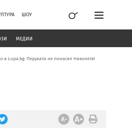
УЛТУРА
ШОУ
ОЗИ
МЕДИИ
о в Lupa.bg: Перуката не понасял Николета!