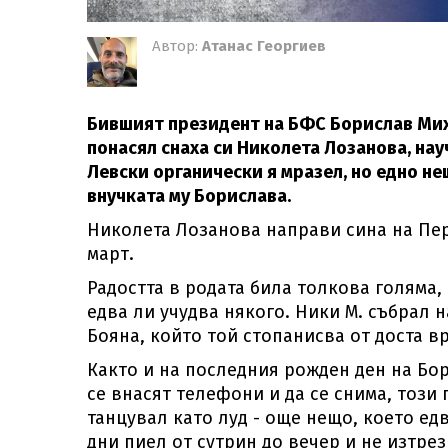
Автор:
Атанас Георгиев
Бившият президент на БФС Борислав Миха
понасял снаха си Николета Лозанова, нау
Левски органически я мразел, но едно не
внучката му Борислава.
Николета Лозанова направи сина на Пер
март.
Радостта в родата била толкова голяма
едва ли учудва някого. Ники М. събрал н
Бояна, който той стопанисва от доста вр
Както и на последния рожден ден на Бо
се внасят телефони и да се снима, този
танцувал като луд - още нещо, което ед
дни пиел от сутрин до вечер и не изтрез