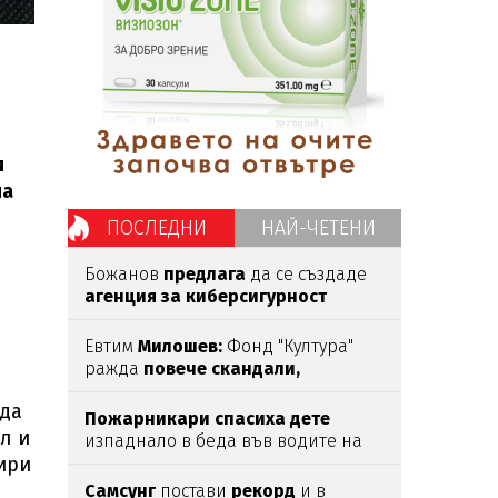
и
на
ПОСЛЕДНИ
НАЙ-ЧЕТЕНИ
Божанов
предлага
да се създаде
агенция за киберсигурност
Евтим
Милошев:
Фонд "Култура"
ражда
повече скандали,
отколкото култура
 да
Пожарникари спасиха дете
л и
изпаднало в беда във водите на
ири
язовир
Правище
Самсунг
постави
рекорд
и в