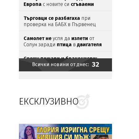
Европа
с новите си
сгъваеми
устройства
Търговци се разбягаха
при
проверка на БАБХ в Първенец
Самолет не
успя да
излети
от
Солун заради
птица
в
двигателя
Срещу пожари и бракониери:
32
Всички новини от днес:
Камери
опасват Национален
парк
"Рила"
Задържаха
мъж
за палеж на
кметството
в Тръстеник
ЕКСКЛУЗИВНО
Случаите на
ебола
в ДР
Конго
надхвърлиха
4000
Зрелище в небето:
Персеидите
достигат своя
пик