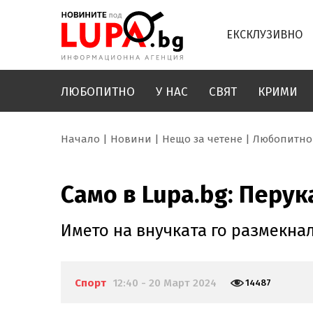
ЕКСКЛУЗИВНО
ЛЮБОПИТНО
У НАС
СВЯТ
КРИМИ
Начало
Новини
Нещо за четене
Любопитно
Само в Lupa.bg: Перук
Името на внучката го размекна
Спорт
12:40 - 20 Март 2024
14487