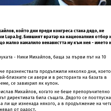
йлов, който дни преди конгреса стана дядо, не
чи Lupa.bg. Бившият вратар на националния отбор 
що малко намалило ненавистта му към нея - името 
уката - Ники Михайлов, баща за първи път на 10
, че празненствата продължили няколко дни, което
ай-близките си авери и в ресторанта на базата в
еме, се завихрил як купон.
рислав Михайлов, когато не беше препоръчително
 път директивата била същата. Дядото се поотпусна
ва ли ще изненада някого, а в продължение на чет
нявал от радост.