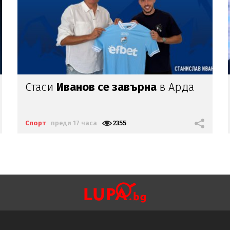
Изненадващи
бонуси:
ФИФА
даде торби с пари
на Йордания
Спорт
преди 17 часа
2557