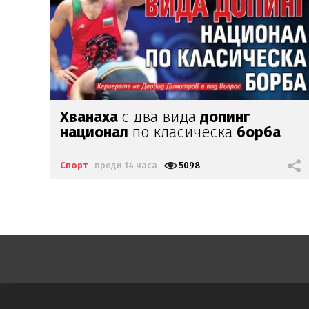
Стаси
Иванов се завърна
в Арда
Спорт
преди 17 часа
2355