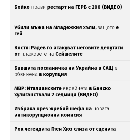
Бойко
прави
рестарт на ГЕРБ с 200 (ВИДЕО)
Убили мъжа на Младежкия хълм,
защото
е
гей
Костя: Радев го атакуват неговите депутати
от
плажовете на
Сейшелите
Бившата посланичка на Украйна в САЩ
е
обвинена
в корупция
МВР: Италианските
еврейчета
в Банско
хулиганствали 2 седмици (ВИДЕО)
Избраха чрез жребий шефа на
новата
антикорупционна комисия
Рок легендата Глен Хюз слиза от сцената