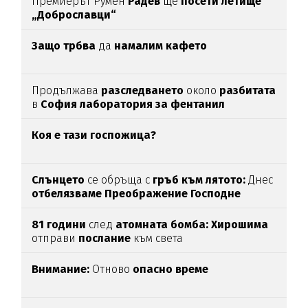
Премиерът Румен
Радев
ще
посети летище
„Доброславци“
Защо трбва
да
намалим кафето
Продължава
разследването
около
разбитата
в
София лаборатория за фентанил
Коя е тази госпожица?
Слънцето
се обръща с
гръб към лятото:
Днес
отбелязваме
Преображение Господне
81 години
след
атомната бомба: Хирошима
отправи
послание
към света
Внимание:
Отново
опасно време