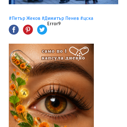
#Петър Жеков
#Димитър Пенев
#цска
Error9