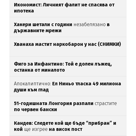
Икономист: Личният фалит не спасява от
ипотека
Хакери шетали с години
незабелязано
в
държавните мрежи
Хванаха мастит наркобарон у нас (СНИМКИ)
Фиго за Инфантино: Той е долен лъжец,
останка от миналото
Апокалиптично:
Ел Ниньо тласка 49 милиона
души към глад
51-годишната Лонгория разпали
страстите
по червен бански
Кандев: Следете кой ще бъде “прибран” и
кой
ще изгрее
на висок пост