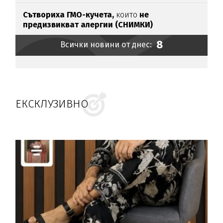
Сътвориха ГМО-кучета,
които
не
предизвикват алергии (СНИМКИ)
8
Всички новини от днес:
ЕКСКЛУЗИВНО