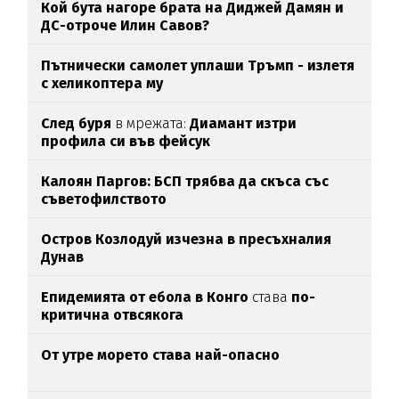
Кой бута нагоре брата на Диджей Дамян и
ДС-отроче Илин Савов?
Пътнически самолет уплаши Тръмп - излетя
с хеликоптера му
След буря
в мрежата:
Диамант изтри
профила си във фейсук
Калоян Паргов: БСП трябва да скъса със
съветофилството
Остров Козлодуй изчезна в пресъхналия
Дунав
Епидемията от ебола в Конго
става
по-
критична отвсякога
От утре морето става най-опасно