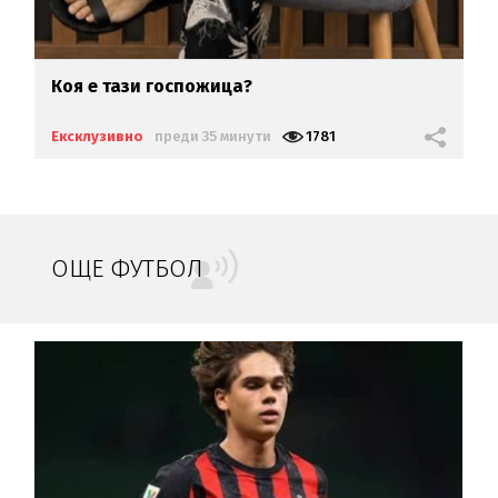
Коя е тази госпожица?
Ексклузивно
преди 35 минути
1781
ОЩЕ ФУТБОЛ