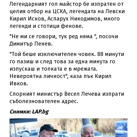
Легендарният гол майстор бе изпратен от
целия отбор на ЦСКА, легендата на Левски
Кирил Исков, Аспарух Никодимов, много
легенди и стотици фенове.
"Не ми се говори, тук ред няма ", посочи
Димитър Пенев.
"Той беше изключителен човек. 88 минути
го пазиш и след това за една минута го
изпускаш и топката е в мрежата.
Невероятна личност", каза пък Кирил
Ивков.
Спорният министър Весел Лечева изпрати
съболезнователен адрес.
Снимки: LAP.bg