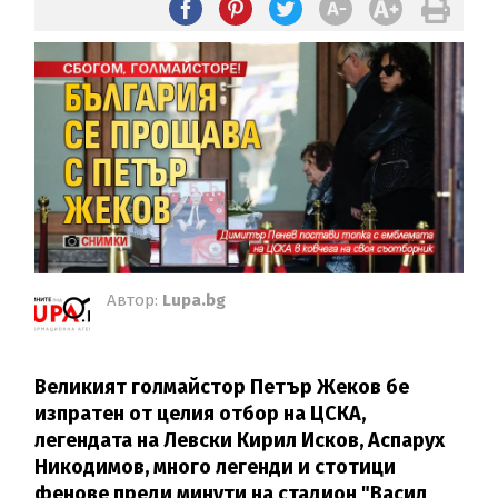
Автор:
Lupa.bg
Великият голмайстор Петър Жеков бе
изпратен от целия отбор на ЦСКА,
легендата на Левски Кирил Исков, Аспарух
Никодимов, много легенди и стотици
фенове преди минути на стадион "Васил