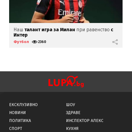
Наш
талант игра за Милан
при равенство
с
Г
Интер
г
Футбол
2360
Ф
ЕКСКЛУЗИВНО
ШОУ
НОВИНИ
ЗДРАВЕ
ПОЛИТИКА
ИНСПЕКТОР АЛЕКС
СПОРТ
КУХНЯ