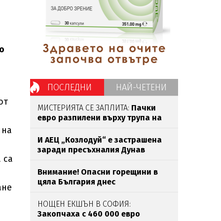
о
ПОСЛЕДНИ
НАЙ-ЧЕТЕНИ
от
МИСТЕРИЯТА СЕ ЗАПЛИТА:
Пачки
евро разпилени върху трупа на
убития Владо Загатото
 на
И АЕЦ „Козлодуй“ е застрашена
заради пресъхналия Дунав
 са
Внимание! Опасни горещини в
цяла България днес
ане
НОЩЕН ЕКШЪН В СОФИЯ:
Закопчаха с 460 000 евро