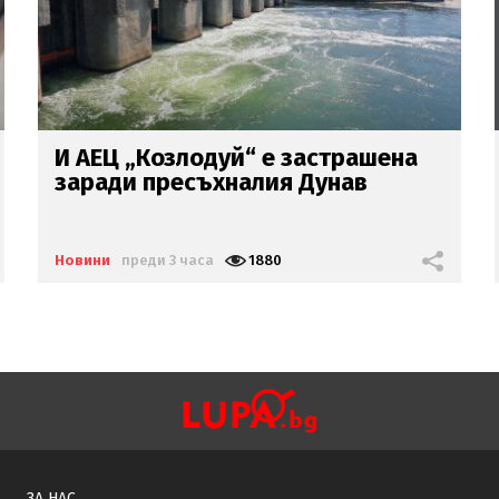
Внимание! Опасни горещини в
цяла България днес
Новини
преди 3 часа
1840
ЗА НАС