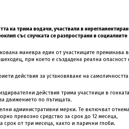
тта на трима водачи, участвали в нерегламентиран
еоклип със случката се разпространи в социалните
искована маневра един от участниците преминава в
шеходец, при което е създадена реална опасност 
риети действия за установяване на самоличността
издирвателни действия трима участници в гонката
за движението по пътищата.
елни административни мерки. Те включват отнем
орно превозно средство за срок до 12 месеца,
 срок от три месеца, както и парични глоби.