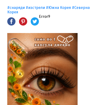
#снаряди
#изстрели
#Южна Корея
#Северна
Корея
Error9