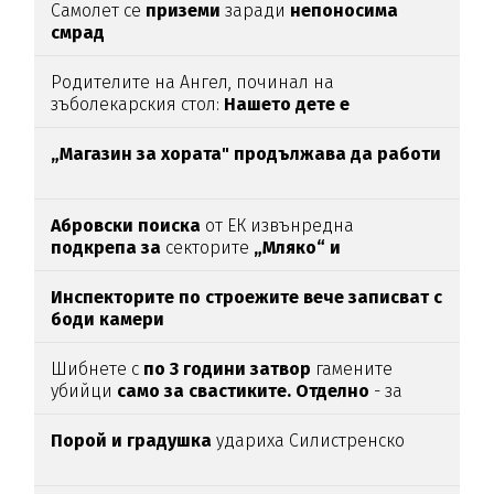
Самолет се
приземи
заради
непоносима
смрад
Родителите на Ангел, починал на
зъболекарския стол:
Нашето дете е
интоксикирано
с препарат, който е
антидотът
на
упойката
„Магазин за хората"
продължава да работи
Абровски поиска
от ЕК извънредна
подкрепа за
секторите
„Мляко“ и
„Свиневъдство“
Инспекторите по строежите вече записват с
боди камери
Шибнете с
по 3 години затвор
гамените
убийци
само за свастиките. Отделно
- за
убийството
Порой и градушка
удариха Силистренско