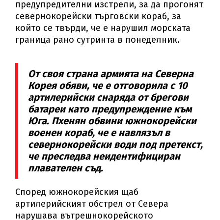
предупредителни изстрели, за да прогонят
севернокорейски търговски кораб, за
който се твърди, че е нарушил морската
граница рано сутринта в понеделник.
От своя страна армията на Северна
Корея обяви, че е отговорила с 10
артилерийски снаряда от брегови
батареи като предупреждение към
Юга. Пхенян обвини южнокорейски
военен кораб, че е навлязъл в
севернокорейски води под претекст,
че преследва неидентифициран
плавателен съд.
Според южнокорейския щаб
артилерийският обстрел от Севера
нарушава вътрешнокорейското