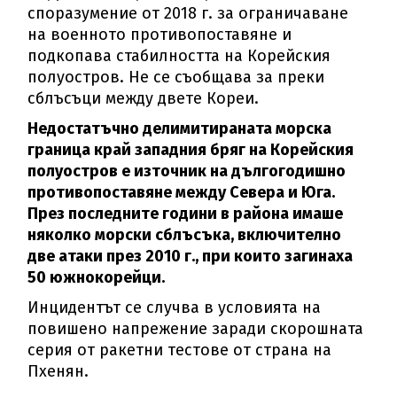
споразумение от 2018 г. за ограничаване
на военното противопоставяне и
подкопава стабилността на Корейския
полуостров. Не се съобщава за преки
сблъсъци между двете Кореи.
Недостатъчно делимитираната морска
граница край западния бряг на Корейския
полуостров е източник на дългогодишно
противопоставяне между Севера и Юга.
През последните години в района имаше
няколко морски сблъсъка, включително
две атаки през 2010 г., при които загинаха
50 южнокорейци.
Инцидентът се случва в условията на
повишено напрежение заради скорошната
серия от ракетни тестове от страна на
Пхенян.