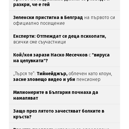
разкри, че е гей
Зеленски пристигна в Белград
на първото си
официално посещение
Експерти: Отглеждат се деца психопати,
всички сме съучастници
Кой/коя зарази
Наско Месечков
с
"вируса
на целувката"?
„Търся те“:
Тийнейджър,
облечен като клоун,
засне зловещо видео и уби
пенсионер
Милионерите в България почнаха да
намаляват
Защо през лятото зачестяват болките в
кръста?