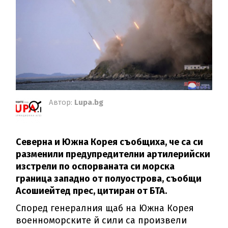
Автор:
Lupa.bg
Северна и Южна Корея съобщиха, че са си
разменили предупредителни артилерийски
изстрели по оспорваната си морска
граница западно от полуострова, съобщи
Асошиейтед прес, цитиран от БТА.
Според генералния щаб на Южна Корея
военноморските й сили са произвели