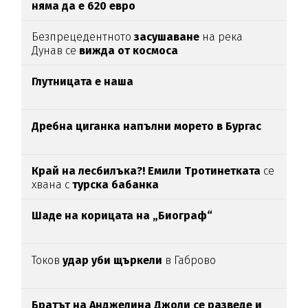
няма да е 620 евро
Безпрецедентното
засушаване
на река
Дунав се
вижда от космоса
Глутницата е наша
Дребна циганка напълни морето в Бургас
Край на лесбилъка?!
Емили Тротинетката
се
хвана с
турска бабанка
Шаде на корицата на „Биограф“
Токов
удар уби щъркели
в Габрово
Братът на Анджелина Джоли се разведе и