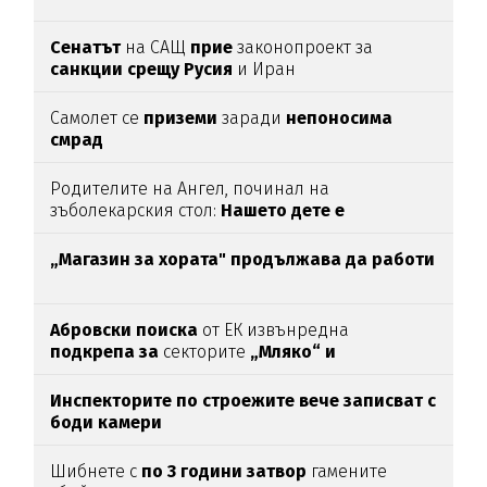
Сенатът
на САЩ
прие
законопроект за
санкции срещу Русия
и Иран
Самолет се
приземи
заради
непоносима
смрад
Родителите на Ангел, починал на
зъболекарския стол:
Нашето дете е
интоксикирано
с препарат, който е
антидотът
на
упойката
„Магазин за хората"
продължава да работи
Абровски поиска
от ЕК извънредна
подкрепа за
секторите
„Мляко“ и
„Свиневъдство“
Инспекторите по строежите вече записват с
боди камери
Шибнете с
по 3 години затвор
гамените