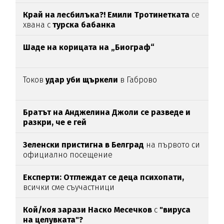
Край на лесбилъка?!
Емили Тротинетката
се
хвана с
турска бабанка
Шаде на корицата на „Биограф“
Токов
удар уби щъркели
в Габрово
Братът на Анджелина Джоли се разведе и
разкри, че е гей
Зеленски пристигна в Белград
на първото си
официално посещение
Експерти: Отглеждат се деца психопати,
всички сме съучастници
Кой/коя зарази
Наско Месечков
с
"вируса
на целувката"?