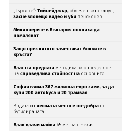
„Търся те“:
Тийнейджър,
облечен като клоун,
засне зловещо видео и уби
пенсионер
Милионерите в България почнаха да
намаляват
Защо през лятото зачестяват болките в
кръста?
Властта предлага
методика за определяне
на
справедлива стойност на
основните
храни
София взима 367 милиона евро заем, за да
купи 200 автобуса и 20 трамвая
Водата
от чешмата често е по-добра
от
бутилираната
Влак влачи майка
45 метра в Чехия