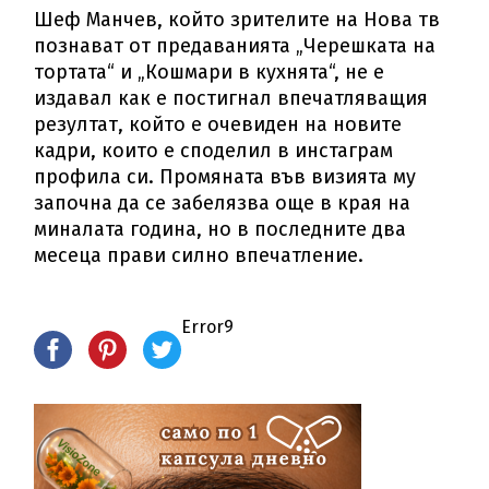
Шеф Манчев, който зрителите на Нова тв
познават от предаванията „Черешката на
тортата“ и „Кошмари в кухнята“, не е
издавал как е постигнал впечатляващия
резултат, който е очевиден на новите
кадри, които е споделил в инстаграм
профила си. Промяната във визията му
започна да се забелязва още в края на
миналата година, но в последните два
месеца прави силно впечатление.
Error9