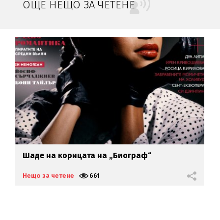
ОЩЕ НЕЩО ЗА ЧЕТЕНЕ
се
Шаде на корицата на „Биограф“
Б
р
Нещо за четене
661
Н