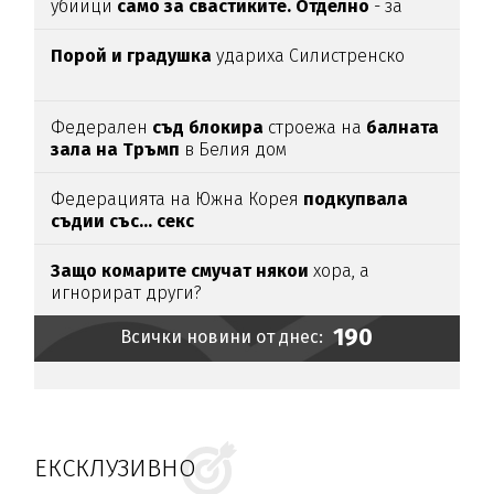
убийци
само за свастиките. Отделно
- за
убийството
Порой и градушка
удариха Силистренско
Федерален
съд блокира
строежа на
балната
зала на Тръмп
в Белия дом
Федерацията на Южна Корея
подкупвала
съдии със... секс
Защо комарите смучат някои
хора, а
игнорират други?
190
Всички новини от днес:
ЕКСКЛУЗИВНО