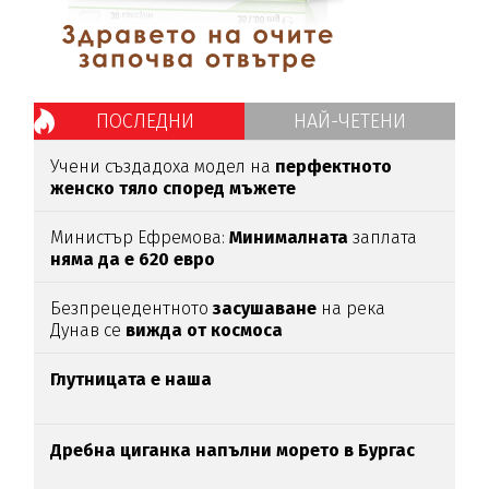
ПОСЛЕДНИ
НАЙ-ЧЕТЕНИ
Учени създадоха модел на
перфектното
женско тяло според мъжете
Министър Ефремова:
Минималната
заплата
няма да е 620 евро
Безпрецедентното
засушаване
на река
Дунав се
вижда от космоса
Глутницата е наша
Дребна циганка напълни морето в Бургас