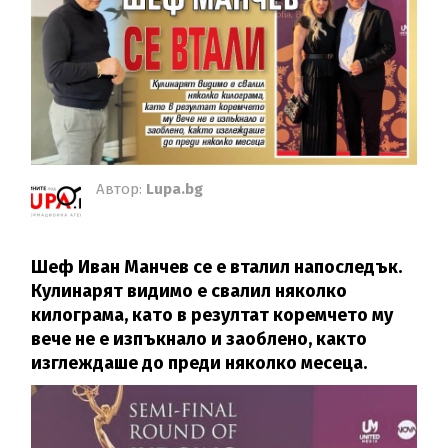
Автор:
Lupa.bg
Шеф Иван Манчев се е вталил напоследък.
Кулинарят видимо е свалил няколко
килограма, като в резултат коремчето му
вече не е изпъкнало и заоблено, както
изглеждаше до преди няколко месеца.