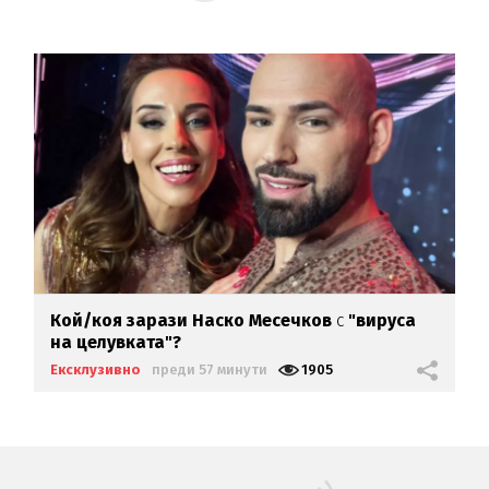
Кой/коя зарази
Наско Месечков
с
"вируса
на целувката"?
Ексклузивно
преди 57 минути
1905