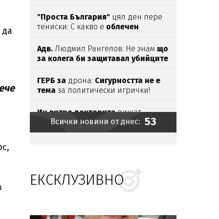
"Проста България"
цял ден пере
тениски: С какво е
облечен
 да
Димитър Стоянов?
Адв.
Людмил Рангелов: Не знам
що
за колега би защитавал убийците
от Пловдив
ГЕРБ за
дрона:
Сигурността не е
ече
тема
за политически игрички!
Ин витро докторите
пишат
53
Всички новини от днес:
кърваво писмо на
Радев: Спрете
тази лудост!
МО официално: Падналият дрон
рс,
е украинска примамка
.
ЕКСКЛУЗИВНО
Орлин Горанов подкара 70,
чувства се на тройно по-малко
в
Политиците се
на*каха от дрона,
според
Копейкин Украйна
ни