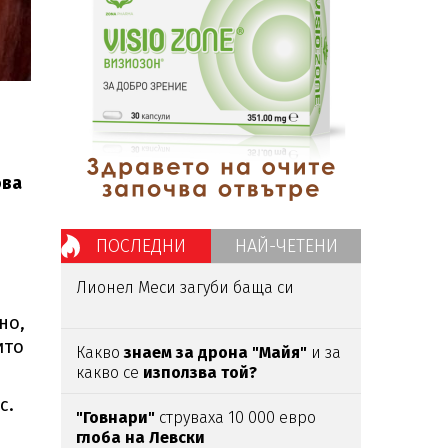
ова
ПОСЛЕДНИ
НАЙ-ЧЕТЕНИ
Лионел Меси загуби баща си
но,
ито
Какво
знаем за дрона "Майя"
и за
какво се
използва той?
с.
"Говнари"
струваха 10 000 евро
глоба на Левски