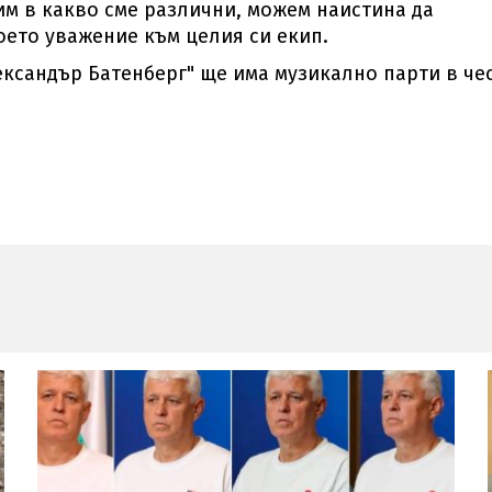
им в какво сме различни, можем наистина да
оето уважение към целия си екип.
лександър Батенберг" ще има музикално парти в че