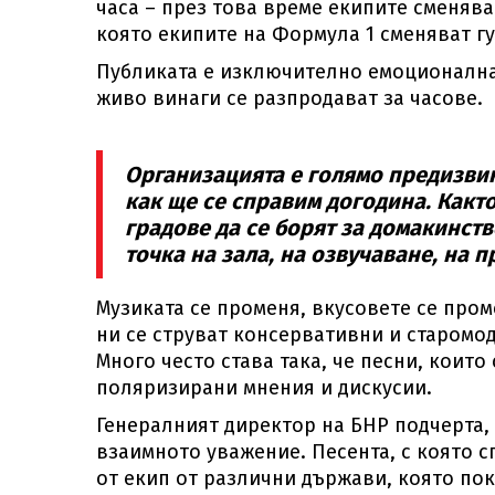
часа – през това време екипите сменяват
която екипите на Формула 1 сменяват г
Публиката е изключително емоционална 
живо винаги се разпродават за часове.
Организацията е голямо предизвик
как ще се справим догодина. Както
градове да се борят за домакинств
точка на зала, на озвучаване, на 
Музиката се променя, вкусовете се проме
ни се струват консервативни и старомод
Много често става така, че песни, коит
поляризирани мнения и дискусии.
Генералният директор на БНР подчерта, 
взаимното уважение. Песента, с която с
от екип от различни държави, която пок