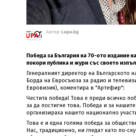
Автор:
Lupa.bg
Победа за България на 70-ото издание н
покори публика и жури със своето изпълн
Генералният директор на Българското н
Борда на Евросъюза за радио и телевиз
Евровизия), коментира в "Артефир":
Честита победа! Това е преди всичко по
за да постигне това. Победа и за нашит
организираха нашето национално участи
Това е и една голяма победа за обществ
Нас, традиционно, ни гледат като по-ску