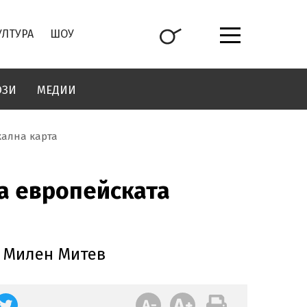
УЛТУРА
ШОУ
ОЗИ
МЕДИИ
кална карта
на европейската
и Милен Митев