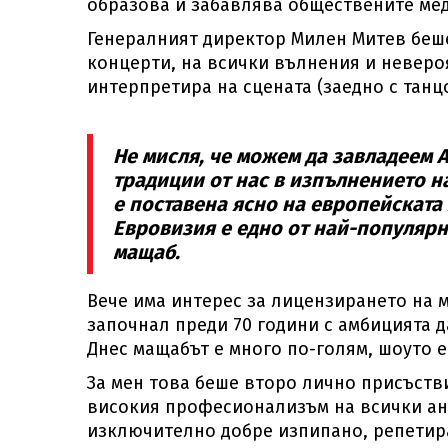
образова и забавлява обществените мед
Генералният директор Милен Митев беше 
концерти, на всички вълнения и невероя
интерпретира на сцената (заедно с танц
Не мисля, че можем да завладеем А
традиции от нас в изпълнението н
е поставена ясно на европейската
Евровизия е едно от най-популярни
мащаб.
Вече има интерес за лицензирането на ма
започнал преди 70 години с амбицията 
Днес мащабът е много по-голям, шоуто е
За мен това беше второ лично присъств
високия професионализъм на всички анг
изключително добре изпипано, репетиран