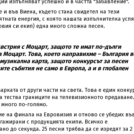
ии изпълняват успешно и в частта "забавление".
и във Виена, където стана свидетел на тези
тната енергия, с която нашата изпълнителка успя
овия си екип) една много сложна песен.
встрия с Моцарт, защото те имат по-дълги
а Моцарт. Това, което направихме – България в
 музикална карта, защото конкурсът за песен
те събития не само в Европа, а и в глобален
рката от други части на света. Това е един конку
да тества границите на телевизионното предаване
 много по-голямо.
ие на финала на Евровизия и отново се убедих въ
ажирани с продукцията екипи. Всичко е
о до секунда. 25 песни трябва да се изредят за 2