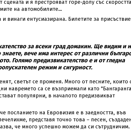
 сцената и я престрояват горе-долу със скоростта
умите на автомобилите…
и винаги ентусиазирана. Билетите за присъствие
ателство за всеки град домакин. Ще видим и 
 знаете, вече има интерес от различни българ
ото. Голямо предизвикателство е и от гледна
пропускателен режим и сигурност.
нят, светът се променя. Много от песните, които 
ни навремето са се възприемали като "Бангаранга
о стават популярни, в началото предизвикват
че посланието на Евровизия е в заедността, във
печелихме, представя точно това – песен, създаде
азва, че много успешно можем да си сътрудничим.