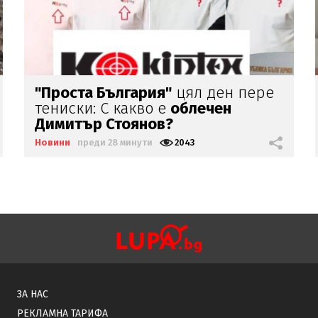
Адв.
Людмил Рангелов: Не знам
що за колега би защитавал
убийците
от Пловдив
Новини
преди 34 минути
1372
ЗА НАС
РЕКЛАМНА ТАРИФА