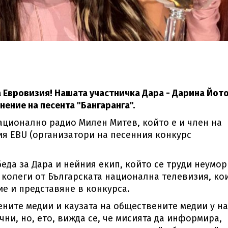
а Евровизия! Нашата участничка Дара - Дарина Йот
ение на песента "Бангаранга".
ационално радио Милен Митев, който е и член на
ия EBU (организатори на песенния конкурс
беда за Дара и нейния екип, който се труди неумор
е колеги от Българската национална телевизия, ко
е и представяне в конкурса.
ените медии и каузата на обществените медии у на
чни, но, ето, вижда се, че мисията да информира,