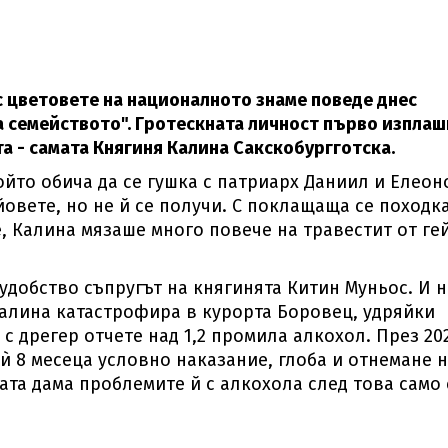
 цветовете на националното знаме поведе днес
семейството". Гротескната личност първо изплаш
а - самата Княгиня Калина Сакскобургготска.
йто обича да се гушка с патриарх Даниил и Елеон
вете, но не й се получи. С поклащаща се походка
 Калина мязаше много повече на травестит от ге
удобство съпругът на княгинята Китин Муньос. И н
 Калина катастрофира в курорта Боровец, удряйки
 с дрегер отчете над 1,2 промила алкохол. През 20
 ѝ 8 месеца условно наказание, глоба и отнемане 
та дама проблемите й с алкохола след това само 