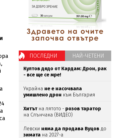
и
ПОСЛЕДНИ
НАЙ-ЧЕТЕНИ
ора
,
Култов дядо от Кардам: Дрон, рак
й
- все ще се мре!
а
Украйна
не е насочвала
умишлено дрон
към България
24
Хитът
на лятото -
розов таратор
на
на Слънчака (ВИДЕО)
са
Левски
няма да продава Вуцов
до
зимата
на 2027-а