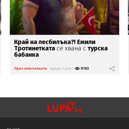
Шаде на корицата на „Биограф“
През ключалката
преди 1 ден
4175