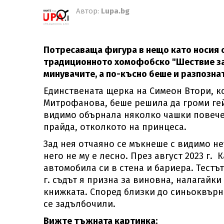
Автор:
Lupa.bg
Потресаваща фигура в нещо като носия с
традиционното хомофобско "Шествие за 
минувачите, а по-късно беше и разпознат
Единствената щерка на Симеон Втори, ко
Митрофанова, беше решила да громи гейо
видимо обърнала няколко чашки повече,
прайда, отколкото на принцеса.
Зад нея отчаяно се мъкнеше с видимо не
него не му е лесно. През август 2023 г.
автомобила си в стена и бариера. Тестът
г. съдът я призна за виновна, налагайки
книжката. Според близки до синьоквърна
се задълбочили.
Вижте тъжната картинка: