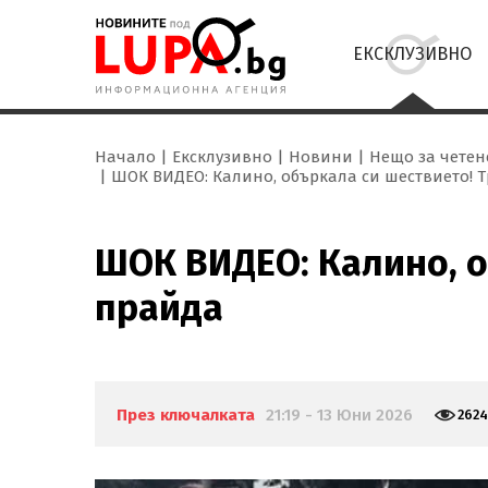
ЕКСКЛУЗИВНО
Начало
Ексклузивно
Новини
Нещо за четен
ШОК ВИДЕО: Калино, объркала си шествието! Т
ШОК ВИДЕО: Калино, о
прайда
През ключалката
21:19 - 13 Юни 2026
262