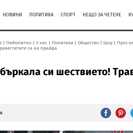
НОВИНИ
ПОЛИТИКА
СПОРТ
НЕЩО ЗА ЧЕТЕНЕ
К
е
Любопитно
У нас
Политика
Общество
Шоу
През к
равеститите са на прайда
бъркала си шествието! Трав
40