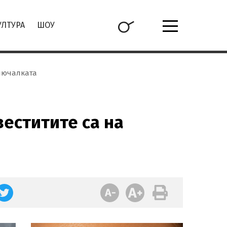
УЛТУРА
ШОУ
лючалката
еститите са на