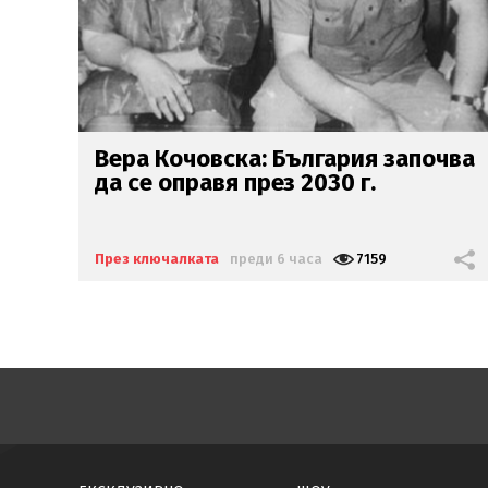
чва
Край на лесбилъка?!
Емили
Тротинетката
се хвана с
турска
бабанка
През ключалката
преди 1 ден
9193