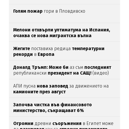
Голям пожар
гори в Пловдивско
Мелони отхвърли ултиматума на Испания,
очаква се нова мигрантска вълна
Жегите
поставиха редица
температурни
рекорди
в
Европа
Доналд Тръмп:
Може би
аз съм
последният
републикански
президент на САЩ!
(видео)
АПИ пусна
нова заповед
за движението на
камионите през август
Започва чистка във финансовото
министерство, съкращават 6%
Огромни
древни
съоръжения
в Египет може