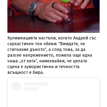
Кулминацията настъпи, когато Андрей със
саркастичен тон обяви: "Виждате, че
стигнахме дъното“, а след това, за да
разсее напрежението, пожела още една
чаша „от кега“, намеквайки, че цялата
сцена е хумористична и течността
всъщност е бира.