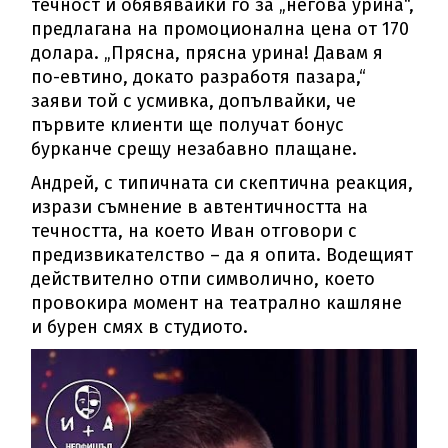
течност и обявявайки го за „негова урина“,
предлагана на промоционална цена от 170
долара. „Прясна, прясна урина! Давам я
по-евтино, докато разработя пазара,“
заяви той с усмивка, допълвайки, че
първите клиенти ще получат бонус
бурканче срещу незабавно плащане.
Андрей, с типичната си скептична реакция,
изрази съмнение в автентичността на
течността, на което Иван отговори с
предизвикателство – да я опита. Водещият
действително отпи символично, което
провокира момент на театрално кашляне
и бурен смях в студиото.