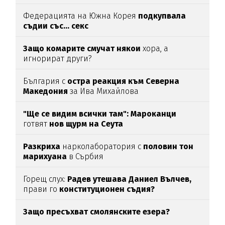
Федерацията на Южна Корея
подкупвала
съдии със... секс
Защо комарите смучат някои
хора, а
игнорират други?
България с
остра реакция към Северна
Македония
за Ива Михайлова
"Ще се видим всички там":
Мароканци
готвят
нов щурм на Сеута
Разкриха
нарколаборатория с
половин тон
марихуана
в Сърбия
Горещ слух:
Радев утешава Даниел Вълчев,
прави го
конституционен съдия?
Защо пресъхват смолянските езера?