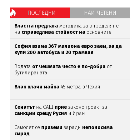
ПОСЛЕДНИ
НАЙ-ЧЕТЕНИ
Властта предлага
методика за определяне
на
справедлива стойност на
основните
храни
София взима 367 милиона евро заем, за да
купи 200 автобуса и 20 трамвая
Водата
от чешмата често е по-добра
от
бутилираната
Влак влачи майка
45 метра в Чехия
Сенатът
на САЩ
прие
законопроект за
санкции срещу Русия
и Иран
Самолет се
приземи
заради
непоносима
смрад