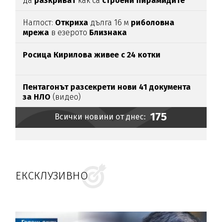
да
разкриват
как са
строени пирамидите
Наглост:
Откриха
дълга 16 м
риболовна
мрежа
в езерото
Близнака
Росица Кирилова
живее с 24 котки
Пентагонът разсекрети нови 41 документа
за НЛО
(видео)
175
Всички новини от днес:
ЕКСКЛУЗИВНО