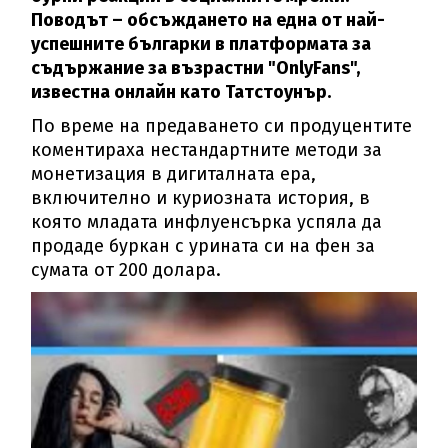
Поводът – обсъждането на една от най-
успешните българки в платформата за
съдържание за възрастни "OnlyFans",
известна онлайн като Татстоунър.
По време на предаването си продуцентите
коментираха нестандартните методи за
монетизация в дигиталната ера,
включително и куриозната история, в
която младата инфлуенсърка успяла да
продаде буркан с урината си на фен за
сумата от 200 долара.