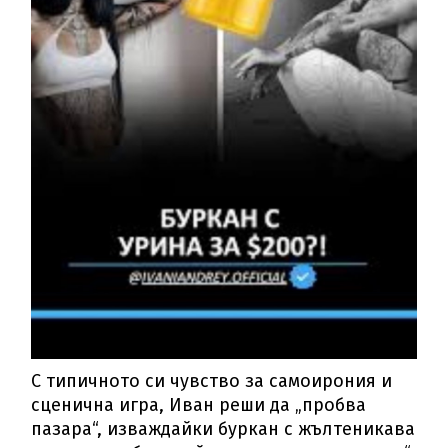
С типичното си чувство за самоирония и
сценична игра, Иван реши да „пробва
пазара“, изваждайки буркан с жълтеникава