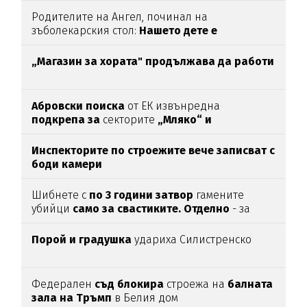
Родителите на Ангел, починал на
зъболекарския стол:
Нашето дете е
интоксикирано
с препарат, който е
антидотът
на
упойката
„Магазин за хората"
продължава да работи
Абровски поиска
от ЕК извънредна
подкрепа за
секторите
„Мляко“ и
„Свиневъдство“
Инспекторите по строежите вече записват с
боди камери
Шибнете с
по 3 години затвор
гамените
убийци
само за свастиките. Отделно
- за
убийството
Порой и градушка
удариха Силистренско
Федерален
съд блокира
строежа на
балната
зала на Тръмп
в Белия дом