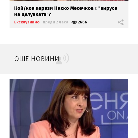
Кой/коя зарази
Наско Месечков
с
"вируса
на целувката"?
Ексклузивно
преди 2 часа
2666
ОЩЕ НОВИНИ