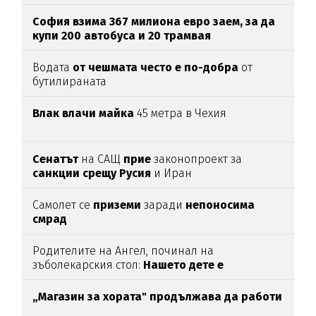
храни
София взима 367 милиона евро заем, за да
купи 200 автобуса и 20 трамвая
Водата
от чешмата често е по-добра
от
бутилираната
Влак влачи майка
45 метра в Чехия
Сенатът
на САЩ
прие
законопроект за
санкции срещу Русия
и Иран
Самолет се
приземи
заради
непоносима
смрад
Родителите на Ангел, починал на
зъболекарския стол:
Нашето дете е
интоксикирано
с препарат, който е
антидотът
на
упойката
„Магазин за хората"
продължава да работи