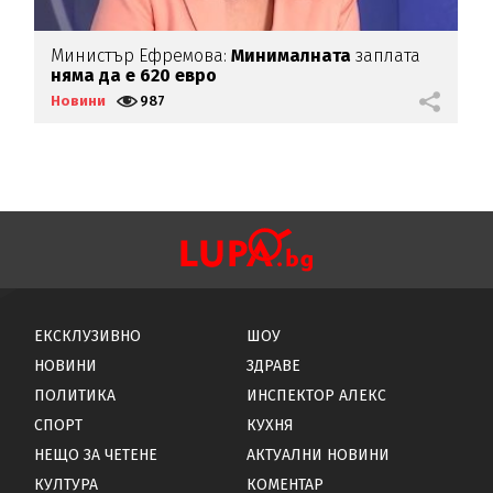
Министър Ефремова:
Минималната
заплата
Б
няма да е 620 евро
Д
Новини
987
Н
ЕКСКЛУЗИВНО
ШОУ
НОВИНИ
ЗДРАВЕ
ПОЛИТИКА
ИНСПЕКТОР АЛЕКС
СПОРТ
КУХНЯ
НЕЩО ЗА ЧЕТЕНЕ
АКТУАЛНИ НОВИНИ
КУЛТУРА
КОМЕНТАР