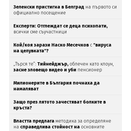
Зеленски пристигна в Белград
на първото си
официално посещение
Експерти: Отглеждат се деца психопати,
всички сме съучастници
Кой/коя зарази
Наско Месечков
с
"вируса
на целувката"?
„Търся те“:
Тийнейджър,
облечен като клоун,
засне зловещо видео и уби
пенсионер
Милионерите в България почнаха да
намаляват
Защо през лятото зачестяват болките в
кръста?
Властта предлага
методика за определяне
на
справедлива стойност на
основните