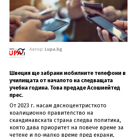
Автор:
Lupa.bg
Швеция ще забрани мобилните телефони в
училищата от началото на следващата
учебна година. Това предаде Асошиейтед
прес.
От 2023 г. насам дясноцентристкото
коалиционно правителство на
скандинавската страна следва политика,
която дава приоритет на повече време за
четене и по-малко време пред екрани,