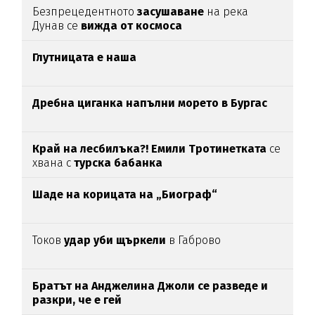
Безпрецедентното
засушаване
на река
Дунав се
вижда от космоса
Глутницата е наша
Дребна циганка напълни морето в Бургас
Край на лесбилъка?!
Емили Тротинетката
се
хвана с
турска бабанка
Шаде на корицата на „Биограф“
Токов
удар уби щъркели
в Габрово
Братът на Анджелина Джоли се разведе и
разкри, че е гей