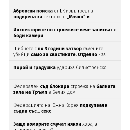
Абровски поиска
от ЕК извънредна
подкрепа за
секторите
„Мляко“ и
„Свиневъдство“
Инспекторите по строежите вече записват с
боди камери
Шибнете с
по 3 години затвор
гамените
убийци
само за свастиките. Отделно
- за
убийството
Порой и градушка
удариха Силистренско
Федерален
съд блокира
строежа на
балната
зала на Тръмп
в Белия дом
Федерацията на Южна Корея
подкупвала
съдии със... секс
Защо комарите смучат някои
хора, а
игнорират други?