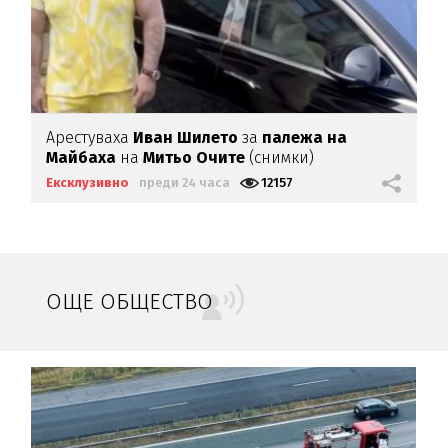
Арестуваха
Иван Шилето
за
палежа на
Майбаха
на
Митьо Очите
(снимки)
Ексклузивно
преди 24 часа
12157
ОЩЕ ОБЩЕСТВО