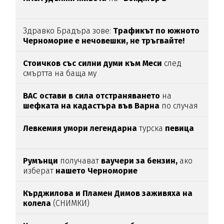
Здравко Брадъра зове:
Трафикът по южното
Черноморие е нечовешки, не тръгвайте!
(ВИДЕО)
Стоичков със силни думи към Меси
след
смъртта на баща му
ВАС остави в сила отстраняването
на
шефката на кадастъра във Варна
по случая
„Баба Алино“
Левкемия умори легендарна
турска
певица
Румънци
получават
ваучери за бензин,
ако
изберат
нашето Черноморие
Кърджилова и Пламен Димов заживяха на
колела
(СНИМКИ)