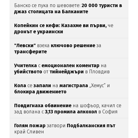
Банско се пука по шевовете:
20 000 туристи в
джаз столицата
на Балканите
Копейкин се кефи:
Казахме ви първи,
че
дронът е украински
"Левски"
взеха
ключово
решение
за
трансферите
Учителка
с
емоционален
коментар
на
убийството
от
тийнейджъри
в Пловдив
Кола
се
запали
на
магистрала
„Хемус“ и
блокира
движението
Повдигнаха
обвинение
на шофьор, качил се
зад волана с
3,13
промила
алкохол
в София
Голям
пожар
затвори
Подбалканския
път
край Сливен