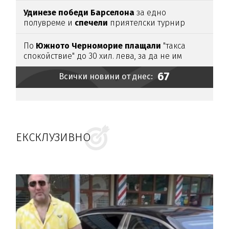
Удинезе
победи
Барселона
за едно
полувреме и
спечели
приятелски турнир
По
Южното
Черноморие
плащали
"такса
спокойствие" до 30 хил. лева, за да не им
спират
водата (подробности)
67
Всички новини от днес:
ЕКСКЛУЗИВНО