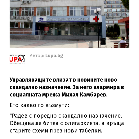
Автор:
Lupa.bg
Управляващите влизат в новините ново
скандално назначение. За него алармира в
социалната мрежа Михал Камбарев.
Ето какво го възмути:
"Радев с поредно скандално назначение.
Обещаваше битка с олигархията, а връща
старите схеми през нови табелки.