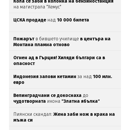
Кола се заби в колонка на бензиностанция
на магистрала "Хемус"
ЦСКА продаде
над
10 000 билета
Пожарът
в бившето училище
в центъра на
Монтана пламна отново
Огнен ад в Гърция! Хиляди българи са в
опасност
Индонезия залови кетамин
за над
100 млн.
евро
Велинградчани се докоснаха
до
чудотворната
икона
"Златна ябълка"
Пиянски скандал:
Жена заби нож в крака на
мъжа си