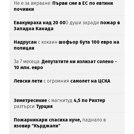
Не е за вярване:
Първи сме в ЕС по евтини
почивки
Евакуираха над 20 00
0 души заради
пожар в
Западна Канада
Надрусан
с кокаин
шофьор
бута 100 евро
на
полицаи
За 7 месеца:
Депутатите ни излизат солено -
10 млн. евро
Левски лети
с огромния
самолет на ЦСКА
Земетресение
с магнитуд
4,5 по Рихтер
разтърси
Турция
Пожарникари спасиха куче,
паднало в
язовир "Кърджали"