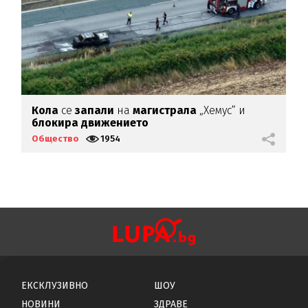
Кола
се
запали
на
магистрала
„Хемус“ и
П
блокира
движението
з
Общество
1954
О
ЕКСКЛУЗИВНО
ШОУ
НОВИНИ
ЗДРАВЕ