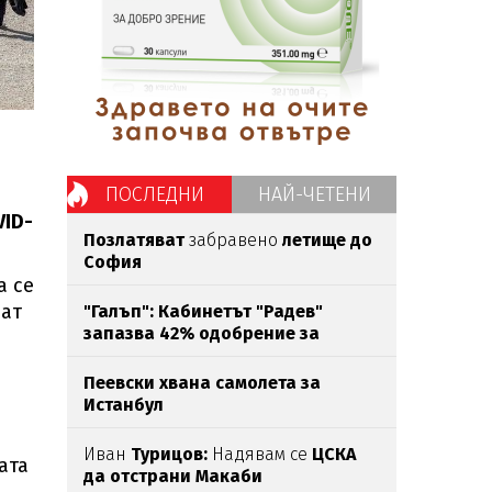
ПОСЛЕДНИ
НАЙ-ЧЕТЕНИ
VID-
Позлатяват
забравено
летище до
София
а се
рат
"Галъп": Кабинетът "Радев"
запазва 42% одобрение за
първите
100 дни
Пеевски хвана самолета за
Истанбул
Иван
Турицов:
Надявам се
ЦСКА
ата
да отстрани Макаби