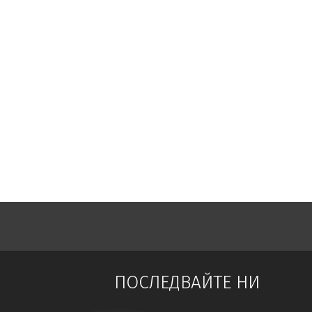
Съсед налага
с
тояга
пенсионерка
в Кърджалийско
Реал плаща €135 млн.
за
африкански
тийнейджър
Съдът не даде ход на дело за
отвличане
на
млада
жена
в
Свиленград
Винисиус преподписва
срещу
подобрена оферта
Масов бой между две фамилии
в
Монтанско,
младеж е пострадал
Откриха
изложба в къщата-музей
на Ванга
в Петрич
ПОСЛЕДВАЙТЕ НИ
Бездушие: Шофьор
на
автобус