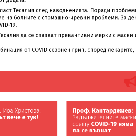
от децата.
ласт Тесалия след наводненията. Поради проблем
ие на болните с стомашно-чревни проблеми. За де
VID-19.
есалия да се спазват превантивни мерки с маски 
бинация от COVID сезонен грип, според лекарите,
 Ива Христова:
Проф. Кантарджиев:
т вече е тук!
Задължителните маск
срещу
COVID-19 няма
да се върнат