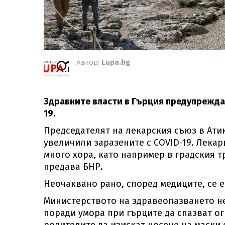
Автор:
Lupa.bg
Здравните власти в Гърция предупреждав
19.
Председателят на лекарския съюз в Атик
увеличили заразените с COVID-19. Лекар
много хора, като например в градския т
предава БНР.
Неочаквано рано, според медиците, се 
Министерството на здравеопазването н
поради умора при гърците да спазват ог