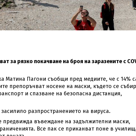
ат за рязко покачване на броя на заразените с CO
а Матина Пагони съобщи пред медиите, че с 14% с
ите препоръчват носене на маски, където се съби
ранспорт и спазване на безопасна дистанция,
е засилило разпространението на вируса.
е предвижда въвеждане на задължителни маски,
раниченията. Все пак се приканват поне в училищ