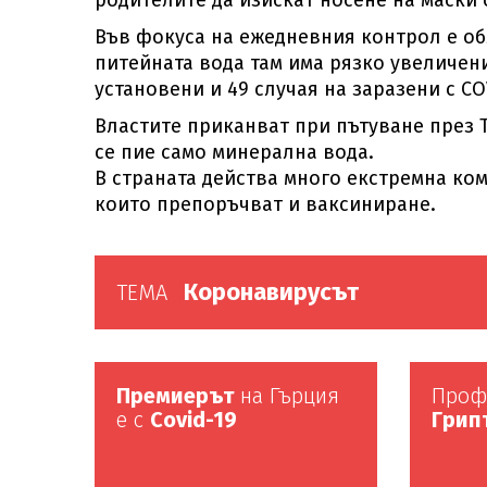
родителите да изискат носене на маски 
Във фокуса на ежедневния контрол е об
питейната вода там има рязко увеличен
установени и 49 случая на заразени с CO
Властите приканват при пътуване през Т
се пие само минерална вода.
В страната действа много екстремна ком
които препоръчват и ваксиниране.
Коронавирусът
ТЕМА
Премиерът
на Гърция
Проф.
е с
Covid-19
Грипъ