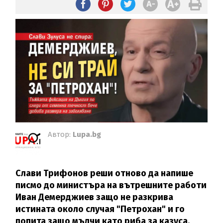
Автор:
Lupa.bg
Слави Трифонов реши отново да напише
писмо до министъра на вътрешните работи
Иван Демерджиев защо не разкрива
истината около случая "Петрохан" и го
попита защо мълчи като риба за казуса.