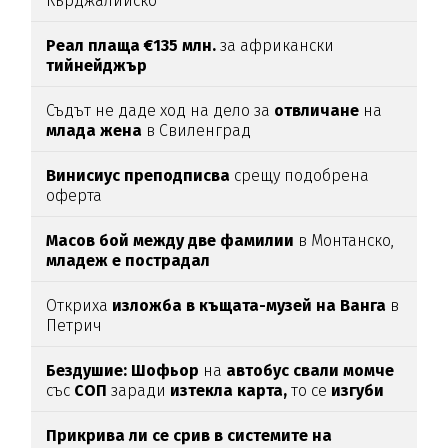
Кърджалийско
Реал плаща €135 млн.
за африкански
тийнейджър
Съдът не даде ход на дело за
отвличане
на
млада
жена
в Свиленград
Винисиус преподписва
срещу подобрена
оферта
Масов бой между две фамилии
в Монтанско,
младеж е пострадал
Откриха
изложба в къщата-музей на Ванга
в
Петрич
Бездушие: Шофьор
на
автобус свали момче
със
СОП
заради
изтекла карта,
то се
изгуби
Прикрива ли се срив в системите на