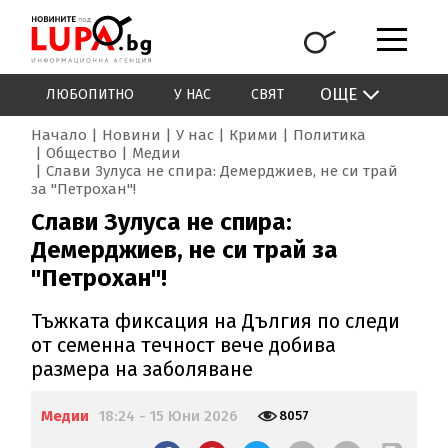
ОЩЕ
ЛЮБОПИТНО
У НАС
СВЯТ
Начало
Новини
У нас
Крими
Политика
Общество
Медии
Слави Зулуса не спира: Демерджиев, не си трай
за "Петрохан"!
Слави Зулуса не спира:
Демерджиев, не си трай за
"Петрохан"!
Тъжката фиксация на Дългия по следи
от семенна течност вече добива
размера на заболяване
Медии
18:24 - 15 Юни 2026
8057