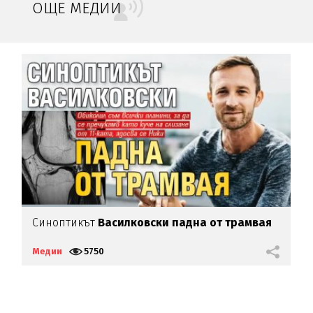
ОЩЕ МЕДИИ
Синоптикът
Василковски падна от трамвая
М
Медии
5750
М