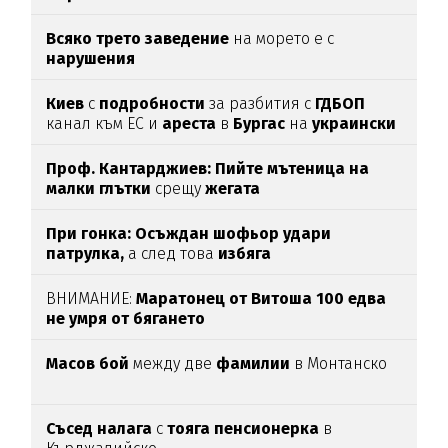
Всяко трето заведение
на морето е с
нарушения
Киев
с
подробности
за разбития с
ГДБОП
канал към ЕС и
ареста
в
Бургас
на
украински
наркобос
Проф. Кантарджиев: Пийте мътеница на
малки глътки
срещу
жегата
При гонка: Осъждан шофьор удари
патрулка,
а след това
избяга
ВНИМАНИЕ:
Маратонец от Витоша 100 едва
не умря от бягането
Масов
бой
между две
фамилии
в Монтанско
Съсед налага
с
тояга пенсионерка
в