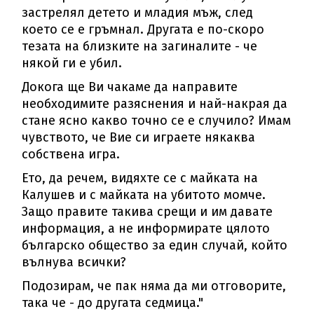
застрелял детето и младия мъж, след
което се е гръмнал. Другата е по-скоро
тезата на близките на загиналите - че
някой ги е убил.
Докога ще Ви чакаме да направите
необходимите разяснения и най-накрая да
стане ясно какво точно се е случило? Имам
чувството, че Вие си играете някаква
собствена игра.
Ето, да речем, видяхте се с майката на
Калушев и с майката на убитото момче.
Защо правите такива срещи и им давате
информация, а не информирате цялото
българско общество за един случай, който
вълнува всички?
Подозирам, че пак няма да ми отговорите,
така че - до другата седмица."