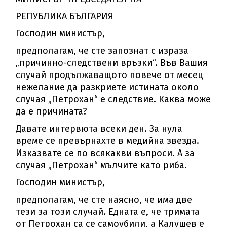
РЕПУБЛИКА БЪЛГАРИЯ
Господин министър,
предполагам, че сте запознат с израза
„причинно-следствени връзки“. Във Вашия
случай продължаващото повече от месец
нежелание да разкриете истината около
случая „Петрохан“ е следствие. Каква може
да е причината?
Давате интервюта всеки ден. За нула
време се превърнахте в медийна звезда.
Изказвате се по всякакви въпроси. А за
случая „Петрохан“ мълчите като риба.
Господин министър,
предполагам, че сте наясно, че има две
тези за този случай. Едната е, че тримата
от Петрохан са се самоубили, а Калушев е