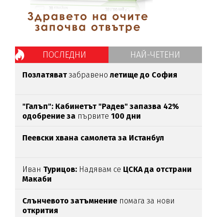
ПОСЛЕДНИ
НАЙ-ЧЕТЕНИ
Позлатяват
забравено
летище до София
"Галъп": Кабинетът "Радев" запазва 42%
одобрение за
първите
100 дни
Пеевски хвана самолета за Истанбул
Иван
Турицов:
Надявам се
ЦСКА да отстрани
Макаби
Слънчевото затъмнение
помага за нови
открития