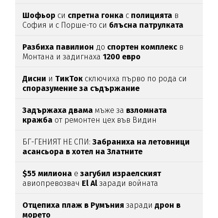
Шофьор
си
спретна
гонка
с
полицията
в
София и с Порше-то си
блъсна
патрулката
Разбиха
павилион
до
спортен
комплекс
в
Монтана и задигнаха
1200
евро
Дисни
и
ТикТок
сключиха първо по рода си
споразумение за съдържание
Задържаха
двама
мъже за
взломната
кражба
от ремонтен цех във Видин
БГ-ГЕНИЯТ НЕ СПИ:
Забраниха на летовници
асансьора в хотел на Златните
$55 милиона
е
загубил израелският
авиопревозвач
El Al
заради войната
Отцепиха плаж в Румъния
заради
дрон в
морето