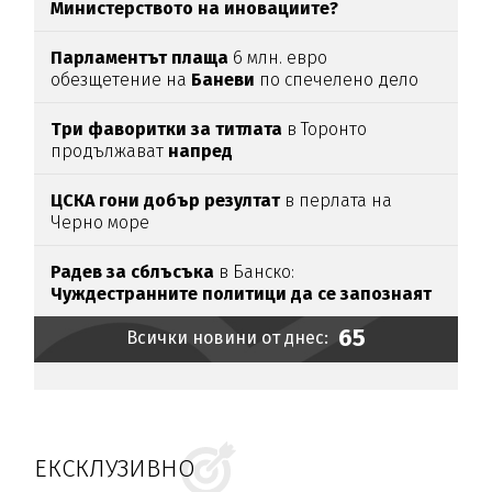
Министерството на иновациите?
Парламентът
плаща
6 млн. евро
обезщетение на
Баневи
по спечелено дело
Три фаворитки за титлата
в Торонто
продължават
напред
ЦСКА гони добър резултат
в перлата на
Черно море
Радев за сблъсъка
в Банско:
Чуждестранните политици да се запознаят
с фактите
65
Всички новини от днес:
ЕКСКЛУЗИВНО