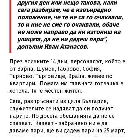
другия ден или нещо такова, нали
сега разбирам, че е извънредно
положение, че те не са го очаквали,
то и ние не сме го очаквали, обаче
не може направо да ни изгониш на
улицата, да не ни дадеш пари”,
допълни Иван Атанасов.
През всичките 14 дни, персоналът, който е
от Варна, Шумен, Габрово, София,
Търново, Търговище, Враца, живее по
квартири. Помага им главната готвачка в
хотела. Тя е местен жител.
Сега, разпръснати из цяла България,
служителите се надяват да си получат
парите. Но досега обещанията да не се
спазват.” Казват - забранено ни е да
даваме пари, ще ви дадем пари на 25 март,