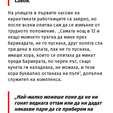
Савов.
На улицата в първите часове на
карантината работниците са заедно, но
после всеки опитва сам да се измъкне от
трудното положение. „Самата нощ в 12 и
нещо момчето тръгна да мине през
барикадата, не го пуснаха, друг колега спа
три дена в колата, пак не го пуснаха,
имаше хора, които се опитаха да минат
преди бариерата, по черен път, също
кучета ги нападнаха, не можаха, и тези
хора буквално останаха на пътя“, допълни
служител на комплекса.
„Най-малко можеше поне да не ни
гонят веднага оттам или да ни дадат
някакви пари да се приберем на