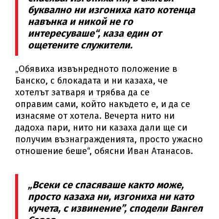
буквално ни изгониха като котенца
навънка и никой не го
интересуваше“, каза един от
ощетените служители.
„Обявиха извънредното положение в
Банско, с блокадата и ни казаха, че
хотелът затваря и трябва да се
оправим сами, който накъдето е, и да се
изнасяме от хотела. Вечерта нито ни
дадоха пари, нито ни казаха дали ще си
получим възнагражденията, просто ужасно
отношение беше“, обясни Иван Атанасов.
„Всеки се спасяваше както може,
просто казаха ни, изгониха ни като
кучета, с извинение”, сподели Вангел