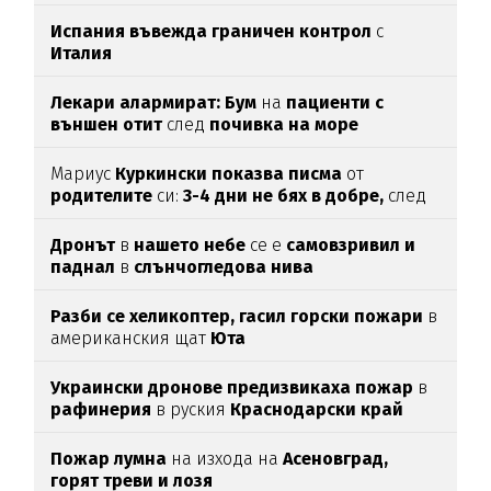
Испания въвежда граничен контрол
с
Италия
Лекари алармират: Бум
на
пациенти с
външен отит
след
почивка на море
Мариус
Куркински показва писма
от
родителите
си:
3-4 дни не бях в добре,
след
като ги
прочетох
Дронът
в
нашето небе
се е
самовзривил и
паднал
в
слънчогледова нива
Разби се хеликоптер,
гасил горски пожари
в
американския щат
Юта
Украински дронове предизвикаха пожар
в
рафинерия
в руския
Краснодарски край
Пожар лумна
на изхода на
Асеновград,
горят треви и лозя