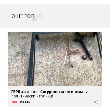
ОЩЕ ТОП
а
ГЕРБ за
дрона:
Сигурността не е тема
за
О
политически игрички!
т
Топ
614
Т