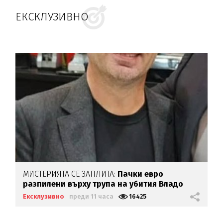
ЕКСКЛУЗИВНО
МИСТЕРИЯТА СЕ ЗАПЛИТА:
Пачки евро
разпилени върху трупа на убития Владо
Загатото
Ексклузивно
преди 11 часа
16425