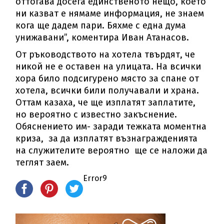
оттогава досега единственото нещо, което
ни казват е нямаме информация, не знаем
кога ще дадем пари. Бяхме с една дума
унижавани”, коментира Иван Атанасов.
От ръководството на хотела твърдят, че
никой не е оставен на улицата. На всички
хора било подсигурено място за спане от
хотела, всички били получавали и храна.
Оттам казаха, че ще изплатят заплатите,
но вероятно с известно закъснение.
Обяснението им- заради тежката моментна
криза, за да изплатят възнагражденията
на служителите вероятно ще се наложи да
теглят заем.
Error9