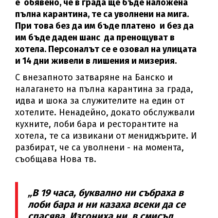
е обявено, че в града ще бъде наложена
пълна карантина, те са уволнени на мига.
При това без да им бъде платено и без да
им бъде даден шанс да пренощуват в
хотела. Персоналът се е озовал на улицата
и 14 дни живели в лишения и мизерия.
С внезапното затваряне на Банско и
налагането на пълна карантина за града,
идва и шока за служителите на един от
хотелите. Ненадейно, докато обслужвали
кухните, лоби бара и ресторантите на
хотела, те са извикани от мениджърите. И
разбират, че са уволнени - на момента,
съобщава Нова тв.
„В 19 часа, буквално ни събраха в
лоби бара и ни казаха всеки да се
спасява. Изгониха ни, в смисъл