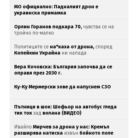
МО официално: Падналият дрон е
украинска примамка
Орлин Горанов подкара 70,
чувства се на
тройно по-малко
Политиците се
на*каха от дрона,
според
Копейкин Украйна
ни напада
Вера Кочовска: България започва да се
оправя през 2030 г.
Ку-Ку Мермерски зове да напуснем СЗО
Пътници в шок: Шофьор на автобус гледа
тик ток
зад
волана (ВИДЕО)
Ивайло
Мирчев за дрона у нас: Кремъл
разширява натиска
извън
бойното поле