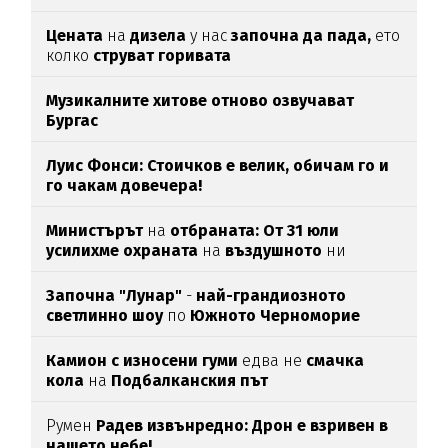
Цената
на
дизела
у нас
започна да пада,
ето
колко
струват горивата
Музикалните хитове отново озвучават
Бургас
Луис Фонси: Стоичков е велик, обичам го и
го чакам довечера!
Министърът
на
отбраната: От 31 юли
усилихме охраната
на
въздушното
ни
пространство
Започна "Лунар"
-
най-грандиозното
светлинно шоу
по
Южното Черноморие
Камион с износени гуми
едва нe
смачка
кола
на
Подбалканския път
Румен
Радев извънредно: Дрон е взривен в
нашето небе!