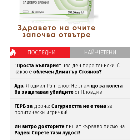
ПОСЛЕДНИ
НАЙ-ЧЕТЕНИ
"Проста България"
цял ден пере тениски: С
какво е
облечен Димитър Стоянов?
Адв.
Людмил Рангелов: Не знам
що за колега
би защитавал убийците
от Пловдив
ГЕРБ за
дрона:
Сигурността не е тема
за
политически игрички!
Ин витро докторите
пишат кърваво писмо на
Радев: Спрете тази лудост!