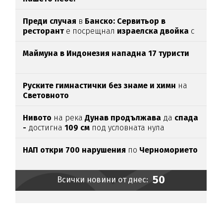
Преди случая
в
Банско: Сервитьор в
ресторант
е посрещнал
израелска двойка
с
"Хайл Хитлер"
Маймуна в Индонезия нападна 17 туристи
Руските гимнастички без знаме и химн
на
Световното
Нивото
на река
Дунав продължава
да
спада
-
достигна
109 см
под условната нула
НАП откри 700 нарушения
по
Черноморието
50
Всички новини от днес: