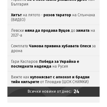
България
Хитът
на лятото -
розов таратор
на Слънчака
(ВИДЕО)
Левски
няма да продава Вуцов
до
зимата
на
2027-а
Семплата
Чамова привика хубавата Олеся
за
дрона
Гари Каспаров:
Победа за Украйна е
последната надежда
на Русия
Вижте как
купонясват с алкохол и брадви
тийн килърите
от Пловдив (ШОК СНИМКИ)
24
Всички новини от днес: