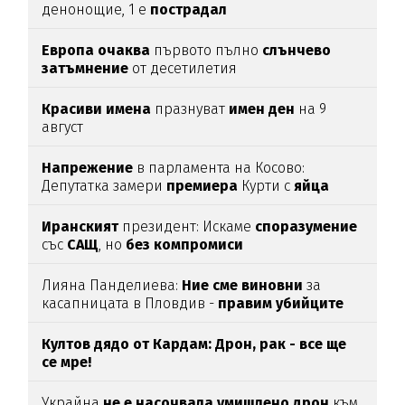
денонощие, 1 е
пострадал
Европа
очаква
първото пълно
слънчево
затъмнение
от десетилетия
Красиви
имена
празнуват
имен
ден
на 9
август
Напрежение
в парламента на Косово:
Депутатка замери
премиера
Курти с
яйца
Иранският
президент: Искаме
споразумение
със
САЩ
, но
без
компромиси
Лияна Панделиева:
Ние сме виновни
за
касапницата в Пловдив -
правим убийците
медийни звезди!
Култов дядо от Кардам: Дрон, рак - все ще
се мре!
Украйна
не е насочвала умишлено дрон
към