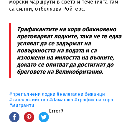
морски маршрути в света и теченията там
са силни, отбелязва Ройтерс.
Трафикантите на хора обикновено
претоварват лодките, така че те едва
успяват да се задържат на
повърхността на водата и са
изложени на милостта на вълните,
докато се опитват да достигнат до
бреговете на Великобритания.
#препълнени лодки
#нелегални бежанци
#каналджийство
#Ламанша
#трафик на хора
#мигранти
Error9