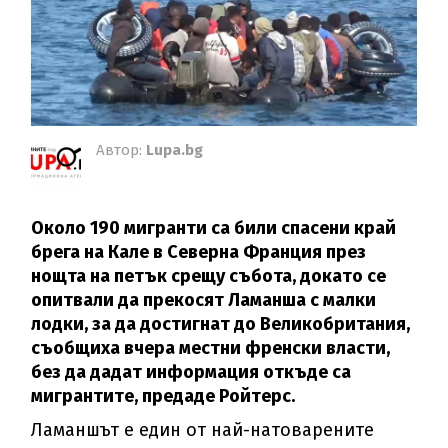
Автор:
Lupa.bg
Около 190 мигранти са били спасени край
брега на Кале в Северна Франция през
нощта на петък срещу събота, докато се
опитвали да прекосят Ламанша с малки
лодки, за да достигнат до Великобритания,
съобщиха вчера местни френски власти,
без да дадат информация откъде са
мигрантите, предаде Ройтерс.
Ламаншът е един от най-натоварените