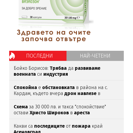
ПОСЛЕДНИ
НАЙ-ЧЕТЕНИ
Бойко Борисов:
Трябва
да
развиваме
военната
си
индустрия
Спокойна
е
обстановката
в района на с.
Кардам, където вчера
дрон
навлезе
в
българското
въздушно
пространство
Схема
за 30 000 лв. и такса "спокойствие"
остави
Христо
Широков
в
ареста
Какви са
последиците
от
пожара
край
Асеновград