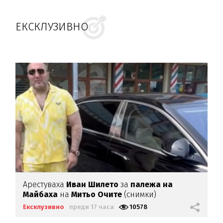
ЕКСКЛУЗИВНО
Арестуваха
Иван Шилето
за
палежа на
Майбаха
на
Митьо Очите
(снимки)
Ексклузивно
преди 17 часа
10578