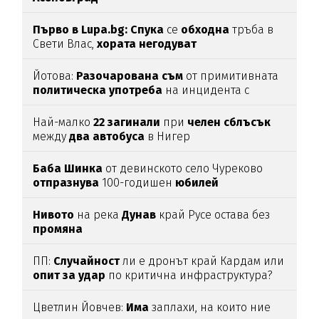
Първо в Lupa.bg: Спука
се
обходна
тръба в
Свети Влас,
хората
негодуват
Йотова:
Разочарована
съм
от примитивната
политическа
употреба
на инцидента с
дрона
Най-малко
22
загинали
при
челен
сблъсък
между
два
автобуса
в Нигер
Баба
Шинка
от девинското село Чуреково
отпразнува
100-годишен
юбилей
Нивото
на река
Дунав
край Русе остава без
промяна
ПП:
Случайност
ли е дронът край Кардам или
опит
за
удар
по критична инфраструктура?
Цветлин Йовчев:
Има
заплахи, на които ние