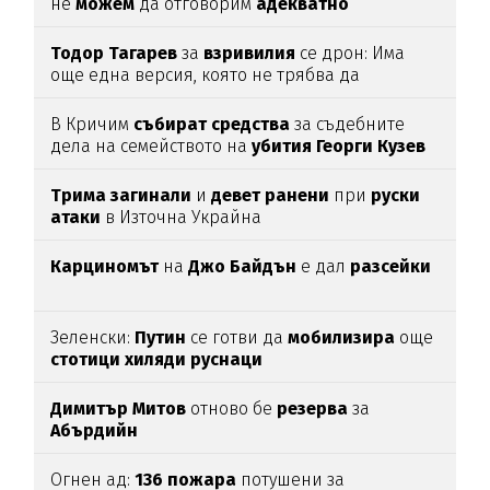
не
можем
да отговорим
адекватно
Тодор
Тагарев
за
взривилия
се дрон: Има
още една версия, която не трябва да
изключваме
В Кричим
събират
средства
за съдебните
дела на семейството на
убития
Георги
Кузев
Трима
загинали
и
девет
ранени
при
руски
атаки
в Източна Украйна
Карциномът
на
Джо
Байдън
е дал
разсейки
Зеленски:
Путин
се готви да
мобилизира
още
стотици
хиляди
руснаци
Димитър
Митов
отново бе
резерва
за
Абърдийн
Огнен ад:
136
пожара
потушени за