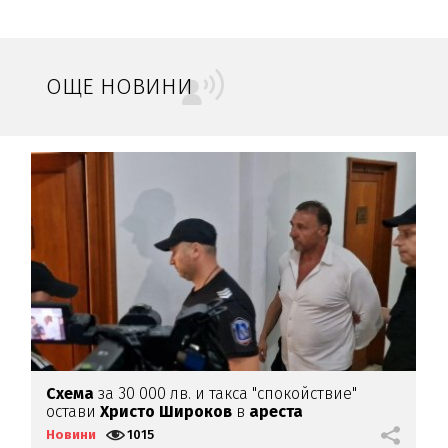
ОЩЕ НОВИНИ
Схема
за 30 000 лв. и такса "спокойствие"
К
остави
Христо
Широков
в
ареста
А
Новини
1015
Н