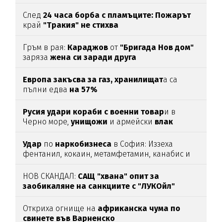
След
24 часа борба с пламъците: Пожарът
край
"Тракия" не стихва
Гръм в рая:
Караджов
от
"Бригада Нов дом"
заряза
жена си заради друга
Европа закъсва за газ,
хранилищат
а са
пълни едва
на 57%
Русия удари кораби с военни товар
и в
Черно море,
унищожи
и армейски
влак
(ВИДЕО)
Удар
по
наркобизнеса
в София: Иззеха
фентанил, кокаин, метамфетамин, канабис и
над
46
000
евро
НОВ СКАНДАЛ:
САЩ "хвана" опит за
заобикаляне на санкциите с "ЛУКОйл"
Откриха огнище на
африканска чума по
свинете във Варненско