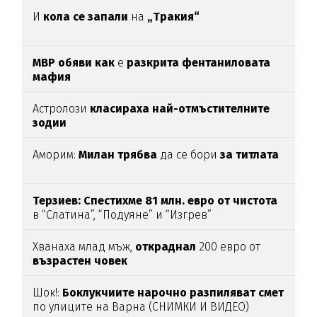
И
кола се запали
на
„Тракия“
МВР обяви как
е
разкрита фентаниловата
мафия
Астролози
класираха най-отмъстителните
зодии
Аморим:
Милан трябва
да се бори
за титлата
Терзиев: Спестихме 81 млн. евро от чистота
в “Слатина”, “Подуяне” и “Изгрев”
Хванаха млад мъж,
откраднал
200 евро от
възрастен
човек
Шок!:
Боклукчиите нарочно разпиляват смет
по улиците на Варна (СНИМКИ И ВИДЕО)