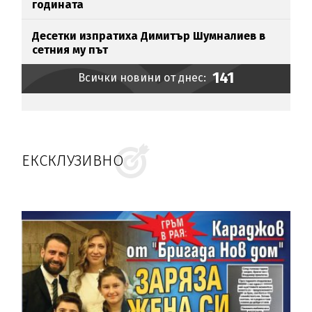
годината
Десетки изпратиха Димитър Шумналиев в
сетния му път
141
Всички новини от днес:
ЕКСКЛУЗИВНО