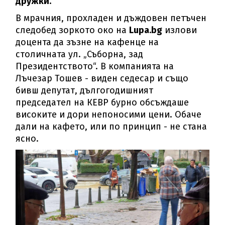
дружки.
В мрачния, прохладен и дъждовен петъчен
следобед зоркото око на
Lupa.bg
излови
доцента да зъзне на кафенце на
столичната ул. „Съборна, зад
Президентството“. В компанията на
Лъчезар Тошев - виден седесар и също
бивш депутат, дългогодишният
председател на КЕВР бурно обсъждаше
високите и дори непоносими цени. Обаче
дали на кафето, или по принцип - не стана
ясно.