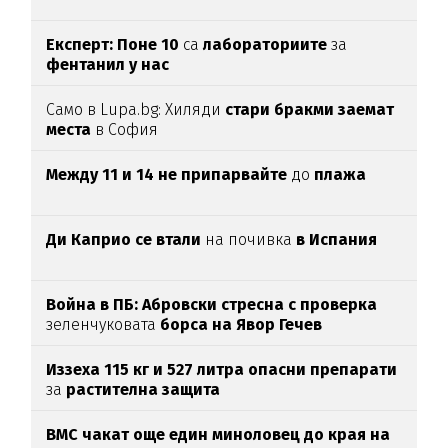
Експерт: Поне 10
са
лабораториите
за
фентанил у нас
Само в Lupa.bg: Хиляди
стари бракми заемат
места
в София
Между 11 и 14 не припарвайте
до
плажа
Ди Каприо се втали
на почивка
в Испания
Война в ПБ: Абровски стресна с проверка
зеленчуковата
борса на Явор Гечев
Иззеха 115 кг и 527 литра опасни препарати
за
растителна защита
ВМС чакат още един миноловец до края на