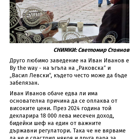
СНИМКИ: Светломир Стоянов
Друго любимо заведение на Иван Иванов е
By the way - на ъгъла на „Раковска“ и
„Васил Левски“, където често може да бъде
забелязан.
Иван Иванов обаче едва ли има
основателна причина да се оплаква от
високите цени. През 2024 година той
декларира 18 000 лева месечен доход,
бидейки шеф на един от важните
държавни регулатори. Така че не вярваме
да не е спастрил някоя и друга пара за