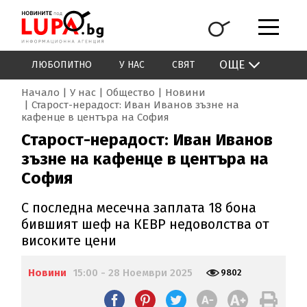
ОЩЕ
ЛЮБОПИТНО
У НАС
СВЯТ
Начало
У нас
Общество
Новини
Старост-нерадост: Иван Иванов зъзне на
кафенце в центъра на София
Старост-нерадост: Иван Иванов
зъзне на кафенце в центъра на
София
С последна месечна заплата 18 бона
бившият шеф на КЕВР недоволства от
високите цени
Новини
15:00 - 28 Ноември 2025
9802