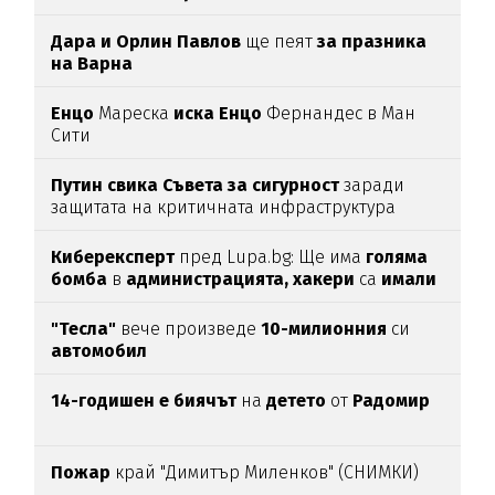
Дара и Орлин Павлов
ще пеят
за празника
на Варна
Енцо
Мареска
иска Енцо
Фернандес в Ман
Сити
Путин свика Съвета за сигурност
заради
защитата на критичната инфраструктура
Киберексперт
пред Lupa.bg: Ще има
голяма
бомба
в
администрацията, хакери
са
имали
достъп
30 г.
до нея
"Тесла"
вече произведе
10-милионния
си
автомобил
14-годишен е биячът
на
детето
от
Радомир
Пожар
край "Димитър Миленков" (СНИМКИ)