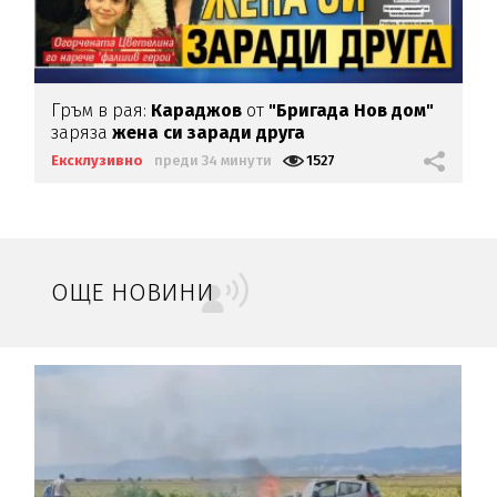
Гръм в рая:
Караджов
от
"Бригада Нов дом"
заряза
жена си заради друга
Ексклузивно
преди 34 минути
1527
ОЩЕ НОВИНИ