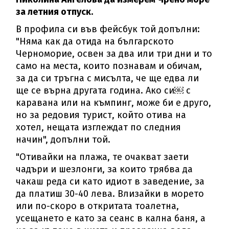
за летния отпуск.
В профила си във фейсбук той допълни:
"Няма как да отида на българското
Черноморие, освен за два или три дни и то
само на места, които познавам и обичам,
за да си тръгна с мисълта, че ще едва ли
ще се върна другата година. Ако си￼ с
каравана или на къмпинг, може би е друго,
но за редовия турист, който отива на
хотел, нещата изглеждат по следния
начин", допълни той.
"Отивайки на плажа, те очакват заети
чадъри и шезлонги, за които трябва да
чакаш реда си като идиот в заведение, за
да платиш 30-40 лева. Влизайки в морето
или по-скоро в откритата тоалетна,
усещането е като за сеанс в кална баня, а