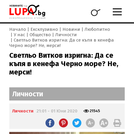
Начало
Ексклузивно
Новини
Любопитно
У нас
Общество
Личности
Светльо Витков изригна: Да се къпя в кенефа
Черно море? Не, мерси!
Светльо Витков изригна: Да се
къпя в кенефа Черно море? Не,
мерси!
Личности
Личности
21:01 - 01 Юни 2020
21545