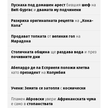
Пуснаха под домашен арест
бившия
шеф
на
ВиК-Бургас
и
двамата му подчинени
Разкриха оригиналната рецепта
на
„Кока-
Кола“
Продават топката
от
великия гол
на
Марадона
Столичната община
ще
раздава вода
и през
почивните дни
Абелардо де ла Есприеля положи клетва
като
президент
на
Колумбия
Учени: Земята се затопля
с
космически
темпове
Пламен
Абровски
увери:
Африканската чума
е само в
стопанствата