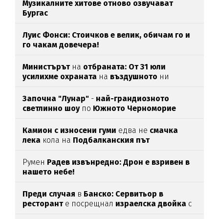
Музикалните хитове отново озвучават
Бургас
Луис Фонси: Стоичков е велик, обичам го и
го чакам довечера!
Министърът
на
отбраната: От 31 юли
усилихме охраната
на
въздушното
ни
пространство
Започна "Лунар"
-
най-грандиозното
светлинно шоу
по
Южното Черноморие
Камион с износени гуми
едва нe
смачка
лека
кола на
Подбалканския път
Румен
Радев извънредно: Дрон е взривен в
нашето небе!
Преди случая
в
Банско: Сервитьор в
ресторант
е посрещнал
израелска двойка
с
"Хайл Хитлер"