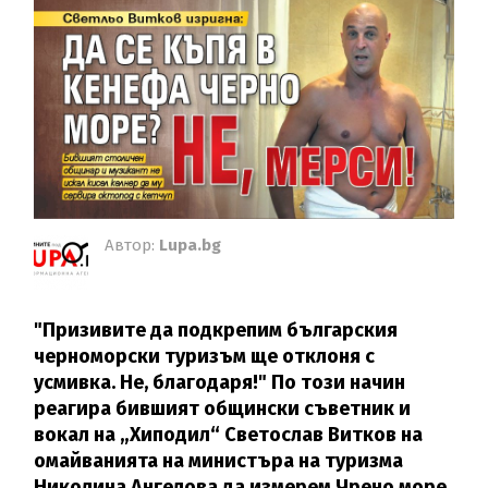
Автор:
Lupa.bg
"Призивите да подкрепим българския
черноморски туризъм ще отклоня с
усмивка. Не, благодаря!" По този начин
реагира бившият общински съветник и
вокал на „Хиподил“ Светослав Витков на
омайванията на министъра на туризма
Николина Ангелова да измерем Чрено море