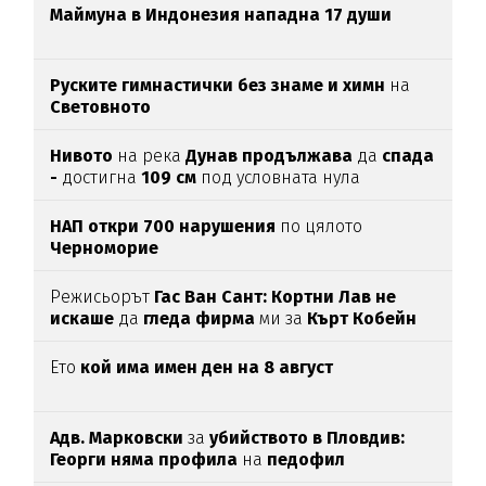
Маймуна в Индонезия нападна 17 души
Руските гимнастички без знаме и химн
на
Световното
Нивото
на река
Дунав продължава
да
спада
-
достигна
109 см
под условната нула
НАП откри 700 нарушения
по цялото
Черноморие
Режисьорът
Гас Ван Сант: Кортни Лав не
искаше
да
гледа фирма
ми за
Кърт Кобейн
Ето
кой има имен ден на 8 август
Адв. Марковски
за
убийството в Пловдив:
Георги няма профила
на
педофил