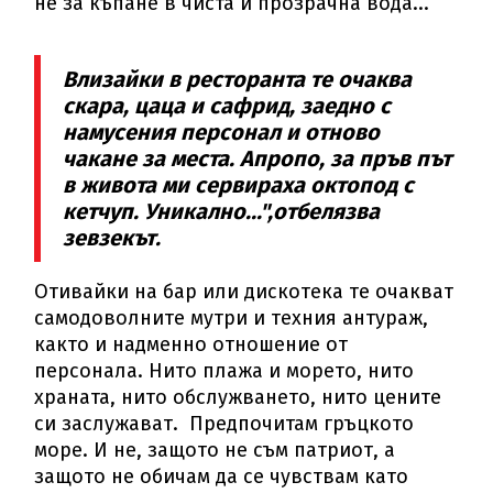
не за къпане в чиста и прозрачна вода...
Влизайки в ресторанта те очаква
скара, цаца и сафрид, заедно с
намусения персонал и отново
чакане за места. Апропо, за пръв път
в живота ми сервираха октопод с
кетчуп. Уникално...",отбелязва
зевзекът.
Отивайки на бар или дискотека те очакват
самодоволните мутри и техния антураж,
както и надменно отношение от
персонала. Нито плажа и морето, нито
храната, нито обслужването, нито цените
си заслужават. Предпочитам гръцкото
море. И не, защото не съм патриот, а
защото не обичам да се чувствам като