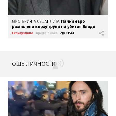
МИСТЕРИЯТА СЕ ЗАПЛИТА:
Пачки евро
разпилени върху трупа на убития Владо
Загатото
Ексклузивно
преди 7 часа
13541
ОЩЕ ЛИЧНОСТИ