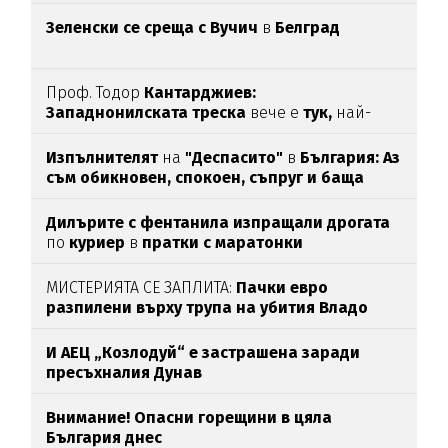
Зеленски се среща с Вучич
в
Белград
Проф. Тодор
Кантарджиев:
Западнонилската
треска
вече е
тук,
най-
опасна е за
хората над 60
Изпълнителят
на
"Деспасито"
в
България: Аз
съм обикновен, спокоен, съпруг и баща
Дилърите с фентанила изпращали дрогата
по
куриер
в
пратки с маратонки
МИСТЕРИЯТА СЕ ЗАПЛИТА:
Пачки евро
разпилени върху трупа на убития Владо
Загатото
И АЕЦ „Козлодуй“ е застрашена заради
пресъхналия Дунав
Внимание! Опасни горещини в цяла
България днес