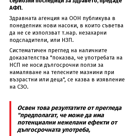
сериозни последици за здравето, предаде
АФП.
Здравната агенция на ООН публикува в
понеделник нови насоки, в които съветва
да не се използват т.нар. незахарни
подсладители, или НЗП.
Систематичен преглед на наличните
доказателства "показва, че употребата на
НСП не носи дългосрочни ползи за
намаляване на телесните мазнини при
възрастни или деца", се казва в изявление
на СЗО.
Освен това резултатите от прегледа
"предполагат, че може да има
потенциални нежелани ефекти от
дългосрочната употреба,