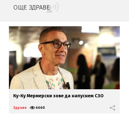
ОЩЕ ЗДРАВЕ
на
Ку-Ку Мермерски зове да напуснем СЗО
Л
в
Здраве
6660
З