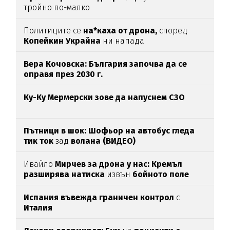
тройно по-малко
Политиците се
на*каха от дрона,
според
Копейкин Украйна
ни напада
Вера Кочовска: България започва да се
оправя през 2030 г.
Ку-Ку Мермерски зове да напуснем СЗО
Пътници в шок: Шофьор на автобус гледа
тик ток
зад
волана (ВИДЕО)
Ивайло
Мирчев за дрона у нас: Кремъл
разширява натиска
извън
бойното поле
Испания въвежда граничен контрол
с
Италия