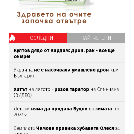
ПОСЛЕДНИ
НАЙ-ЧЕТЕНИ
Култов дядо от Кардам: Дрон, рак - все ще
се мре!
Украйна
не е насочвала умишлено дрон
към
България
Хитът
на лятото -
розов таратор
на Слънчака
(ВИДЕО)
Левски
няма да продава Вуцов
до
зимата
на
2027-а
Семплата
Чамова привика хубавата Олеся
за