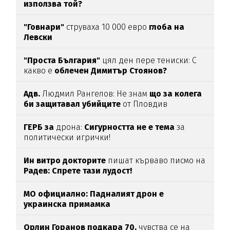
използва той?
"Говнари"
струваха 10 000 евро
глоба на
Левски
"Проста България"
цял ден пере тениски: С
какво е
облечен Димитър Стоянов?
Адв.
Людмил Рангелов: Не знам
що за колега
би защитавал убийците
от Пловдив
ГЕРБ за
дрона:
Сигурността не е тема
за
политически игрички!
Ин витро докторите
пишат кърваво писмо на
Радев: Спрете тази лудост!
МО официално: Падналият дрон е
украинска примамка
Орлин Горанов подкара 70,
чувства се на