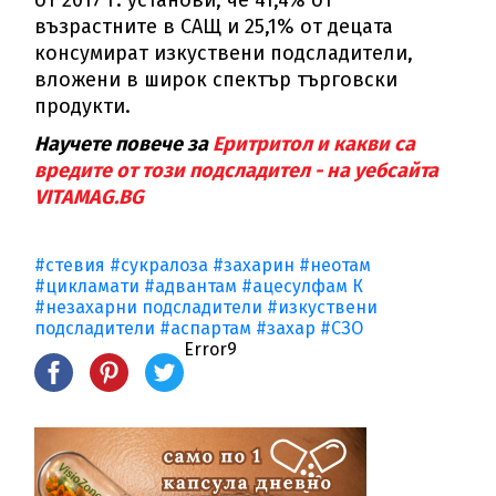
от 2017 г. установи, че 41,4% от
възрастните в САЩ и 25,1% от децата
консумират изкуствени подсладители,
вложени в широк спектър търговски
продукти.
Научете повече за
Еритритол и какви са
вредите от този подсладител - на уебсайта
VITAMAG.BG
#стевия
#сукралоза
#захарин
#неотам
#цикламати
#адвантам
#ацесулфам К
#незахарни подсладители
#изкуствени
подсладители
#аспартам
#захар
#СЗО
Error9