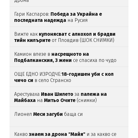
дрона
Гари Каспаров:
Победа за Украйна е
последната надежда
на Русия
Вижте как
купонясват с алкохол и брадви
тийн килърите
от Пловдив (ШОК СНИМКИ)
Камион влезе в
насрещното на
Подбалканския, 3 жени
се спасиха по чудо
(ВИДЕО)
ОЩЕ ЕДНО ИЗРОДЧЕ:
18-годишен уби с кол
чичо си
в село Странско
Арестуваха
Иван Шилето
за
палежа на
Майбаха
на
Митьо Очите
(снимки)
Лионел
Меси загуби
баща си
Какво
знаем за дрона "Майя"
и за какво се