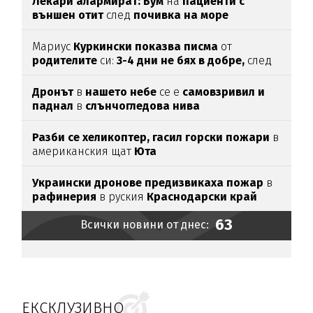
Лекари алармират: Бум
на
пациенти с
външен отит
след
почивка на море
Мариус
Куркински показва писма
от
родителите
си:
3-4 дни не бях в добре,
след
като ги
прочетох
Дронът
в
нашето небе
се е
самовзривил и
паднал
в
слънчогледова нива
Разби се хеликоптер,
гасил горски пожари
в
американския щат
Юта
Украински дронове предизвикаха пожар
в
рафинерия
в руския
Краснодарски край
63
Всички новини от днес:
ЕКСКЛУЗИВНО