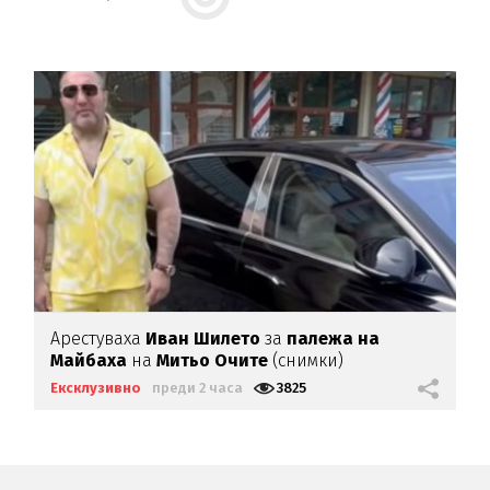
Арестуваха
Иван Шилето
за
палежа на
Майбаха
на
Митьо Очите
(снимки)
Ексклузивно
преди 2 часа
3825