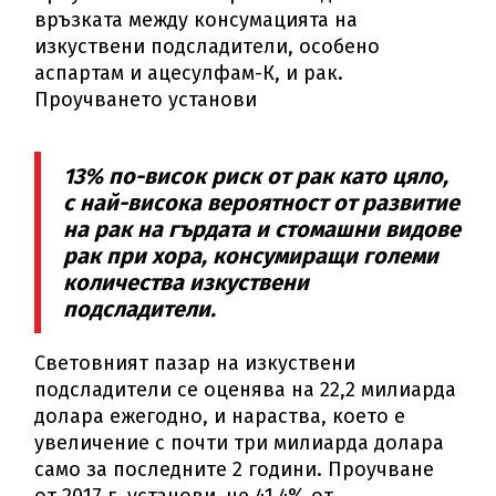
връзката между консумацията на
изкуствени подсладители, особено
аспартам и ацесулфам-К, и рак.
Проучването установи
13% по-висок риск от рак като цяло,
с най-висока вероятност от развитие
на рак на гърдата и стомашни видове
рак при хора, консумиращи големи
количества изкуствени
подсладители.
Световният пазар на изкуствени
подсладители се оценява на 22,2 милиарда
долара ежегодно, и нараства, което е
увеличение с почти три милиарда долара
само за последните 2 години. Проучване