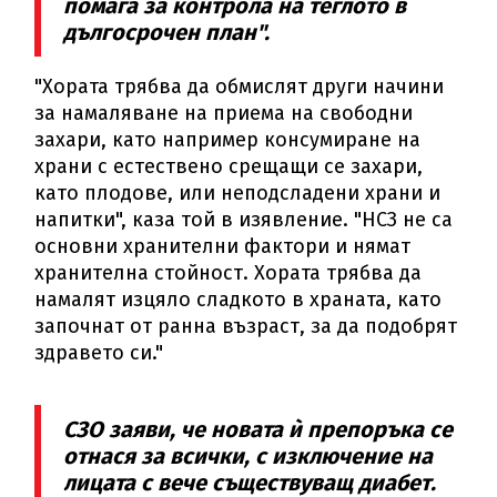
помага за контрола на теглото в
дългосрочен план".
"Хората трябва да обмислят други начини
за намаляване на приема на свободни
захари, като например консумиране на
храни с естествено срещащи се захари,
като плодове, или неподсладени храни и
напитки", каза той в изявление. "НСЗ не са
основни хранителни фактори и нямат
хранителна стойност. Хората трябва да
намалят изцяло сладкото в храната, като
започнат от ранна възраст, за да подобрят
здравето си."
СЗО заяви, че новата ѝ препоръка се
отнася за всички, с изключение на
лицата с вече съществуващ диабет.