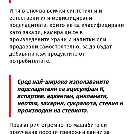
И тя включва всички синтетични и
естествени или модифицирани
подсладители, които не са класифицирани
като захари, намиращи се в
произведените храни и напитки или
продавани самостоятелно, за да бъдат
добавяни към продуктите от
потребителите.
Сред най-широко използваните
подсладители са ацесулфам К,
аспартам, адвантам, цикламати,
неотам, захарин, сукралоза, стевия и
производни на стевията.
През април огромно по мащабите си
проучване посочи тревожни данни за