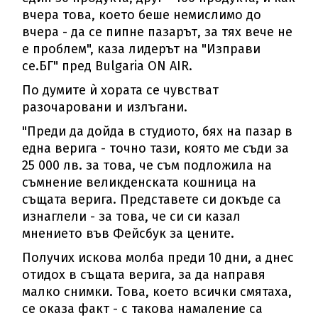
вчера това, което беше немислимо до
вчера - да се пипне пазарът, за тях вече не
е проблем", каза лидерът на "Изправи
се.БГ" пред Bulgaria ON AIR.
По думите ѝ хората се чувстват
разочаровани и излъгани.
"Преди да дойда в студиото, бях на пазар в
една верига - точно тази, която ме съди за
25 000 лв. за това, че съм подложила на
съмнение великденската кошница на
същата верига. Представете си докъде са
изнаглели - за това, че си си казал
мнението във Фейсбук за цените.
Получих искова молба преди 10 дни, а днес
отидох в същата верига, за да направя
малко снимки. Това, което всички смятаха,
се оказа факт - с такова намаление са