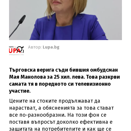
Автор:
Lupa.bg
Търговска верига съди бившия омбудсман
Мая Манолова за 25 хил. лева. Това разкрви
самата тя в поредното си телевизионно
участие.
Цените на стоките продължават да
нарастват, а обясненията за това стават
все по-разнообразни. На този фон се
поставя въпросът доколко ефективна е
защитата на потребителите и как ще се