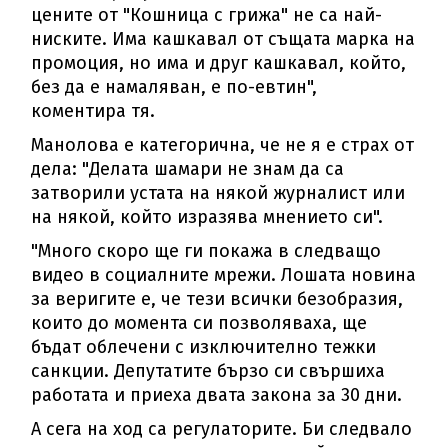
цените от "Кошница с грижа" не са най-
ниските. Има кашкавал от същата марка на
промоция, но има и друг кашкавал, който,
без да е намаляван, е по-евтин",
коментира тя.
Манолова е категорична, че не я е страх от
дела: "Делата шамари не знам да са
затворили устата на някой журналист или
на някой, който изразява мнението си".
"Много скоро ще ги покажа в следващо
видео в социалните мрежи. Лошата новина
за веригите е, че тези всички безобразия,
които до момента си позволяваха, ще
бъдат облечени с изключително тежки
санкции. Депутатите бързо си свършиха
работата и приеха двата закона за 30 дни.
А сега на ход са регулаторите. Би следвало