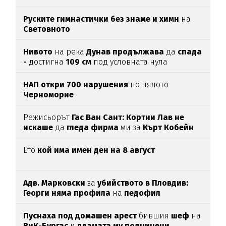
Руските гимнастички без знаме и химн
на
Световното
Нивото
на река
Дунав продължава
да
спада
-
достигна
109 см
под условната нула
НАП откри 700 нарушения
по цялото
Черноморие
Режисьорът
Гас Ван Сант: Кортни Лав не
искаше
да
гледа фирма
ми за
Кърт Кобейн
Ето
кой има имен ден на 8 август
Адв. Марковски
за
убийството в Пловдив:
Георги няма профила
на
педофил
Пуснаха под домашен арест
бившия
шеф
на
ВиК-Бургас
и
двамата му подчинени