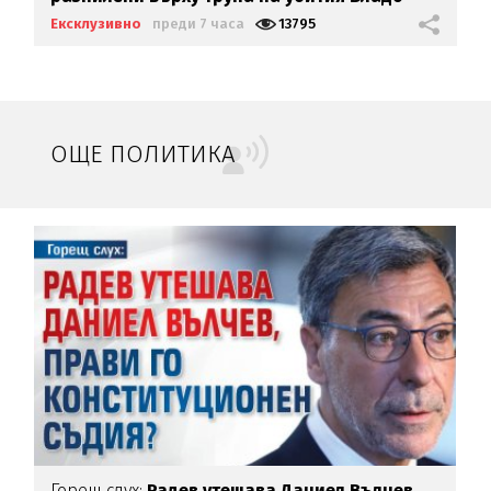
Загатото
Ексклузивно
преди 7 часа
13795
ОЩЕ ПОЛИТИКА
Горещ слух:
Радев утешава Даниел Вълчев,
З