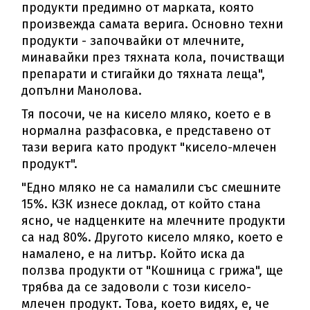
продукти предимно от марката, която
произвежда самата верига. Основно техни
продукти - започвайки от млечните,
минавайки през тяхната кола, почистващи
препарати и стигайки до тяхната леща",
допълни Манолова.
Тя посочи, че на кисело мляко, което е в
нормална разфасовка, е представено от
тази верига като продукт "кисело-млечен
продукт".
"Едно мляко не са намалили със смешните
15%. КЗК изнесе доклад, от който стана
ясно, че надценките на млечните продукти
са над 80%. Другото кисело мляко, което е
намалено, е на литър. Който иска да
ползва продукти от "Кошница с грижа", ще
трябва да се задоволи с този кисело-
млечен продукт. Това, което видях, е, че