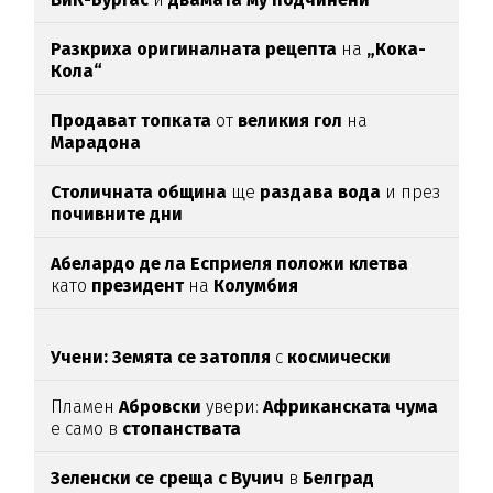
Разкриха оригиналната рецепта
на
„Кока-
Кола“
Продават топката
от
великия гол
на
Марадона
Столичната община
ще
раздава вода
и през
почивните дни
Абелардо де ла Есприеля положи клетва
като
президент
на
Колумбия
Учени: Земята се затопля
с
космически
темпове
Пламен
Абровски
увери:
Африканската чума
е само в
стопанствата
Зеленски се среща с Вучич
в
Белград