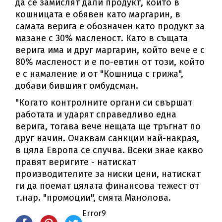
да се замислят дали продукт, който в
кошницата е обявен като маргарин, в
самата верига е обозначен като продукт за
мазане с 30% масленост. Като в същата
верига има и друг маргарин, който вече е с
80% масленост и е по-евтин от този, който
е с намаление и от "Кошница с грижа",
добави бившият омбудсман.
"Когато контролните органи си свършат
работата и ударят справедливо една
верига, тогава вече нещата ще тръгнат по
друг начин. Очаквам санкции най-накрая,
в цяла Европа се случва. Всеки знае какво
правят веригите - натискат
производителите за ниски цени, натискат
ги да поемат цялата финансова тежест от
т.нар. "промоции", смята Манолова.
Error9