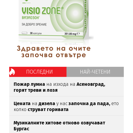
ПОСЛЕДНИ
НАЙ-ЧЕТЕНИ
Пожар лумна
на изхода на
Асеновград,
горят треви и лозя
Цената
на
дизела
у нас
започна да пада,
ето
колко
струват горивата
Музикалните хитове отново озвучават
Бургас