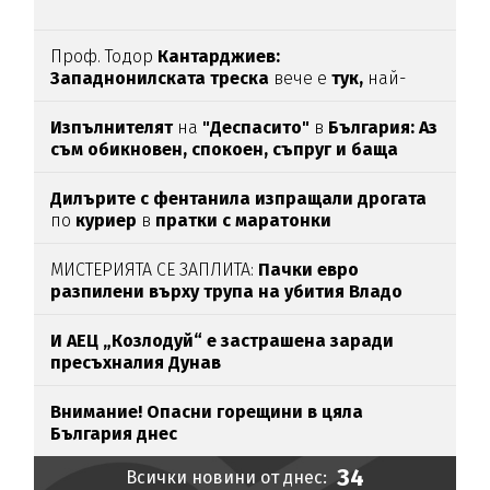
Проф. Тодор
Кантарджиев:
Западнонилската
треска
вече е
тук,
най-
опасна е за
хората над 60
Изпълнителят
на
"Деспасито"
в
България: Аз
съм обикновен, спокоен, съпруг и баща
Дилърите с фентанила изпращали дрогата
по
куриер
в
пратки с маратонки
МИСТЕРИЯТА СЕ ЗАПЛИТА:
Пачки евро
разпилени върху трупа на убития Владо
Загатото
И АЕЦ „Козлодуй“ е застрашена заради
пресъхналия Дунав
Внимание! Опасни горещини в цяла
България днес
34
Всички новини от днес: