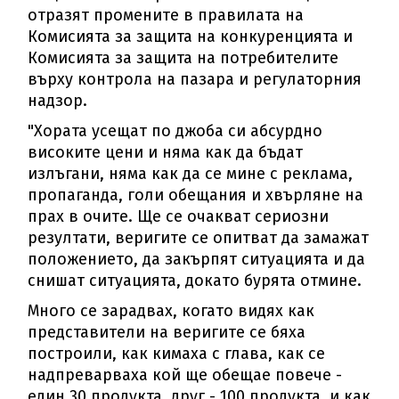
отразят промените в правилата на
Комисията за защита на конкуренцията и
Комисията за защита на потребителите
върху контрола на пазара и регулаторния
надзор.
"Хората усещат по джоба си абсурдно
високите цени и няма как да бъдат
излъгани, няма как да се мине с реклама,
пропаганда, голи обещания и хвърляне на
прах в очите. Ще се очакват сериозни
резултати, веригите се опитват да замажат
положението, да закърпят ситуацията и да
снишат ситуацията, докато бурята отмине.
Много се зарадвах, когато видях как
представители на веригите се бяха
построили, как кимаха с глава, как се
надпреварваха кой ще обещае повече -
един 30 продукта, друг - 100 продукта, и как