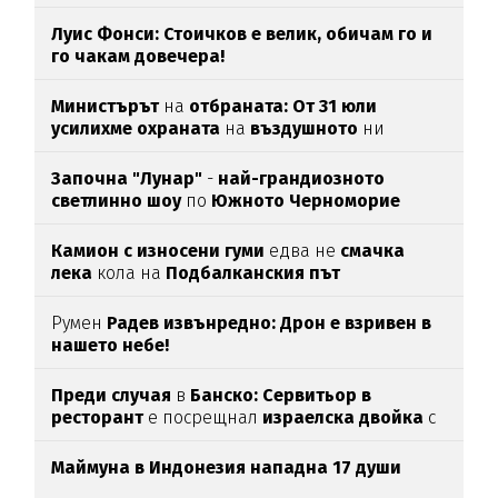
Луис Фонси: Стоичков е велик, обичам го и
го чакам довечера!
Министърът
на
отбраната: От 31 юли
усилихме охраната
на
въздушното
ни
пространство
Започна "Лунар"
-
най-грандиозното
светлинно шоу
по
Южното Черноморие
Камион с износени гуми
едва нe
смачка
лека
кола на
Подбалканския път
Румен
Радев извънредно: Дрон е взривен в
нашето небе!
Преди случая
в
Банско: Сервитьор в
ресторант
е посрещнал
израелска двойка
с
"Хайл Хитлер"
Маймуна в Индонезия нападна 17 души