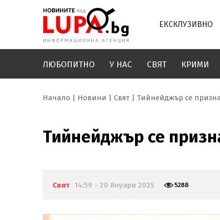
ЕКСКЛУЗИВНО
ЛЮБОПИТНО
У НАС
СВЯТ
КРИМИ
Начало
Новини
Свят
Тийнейджър се призна
Тийнейджър се призна
Свят
14:59 - 20 Януари 2025
5288