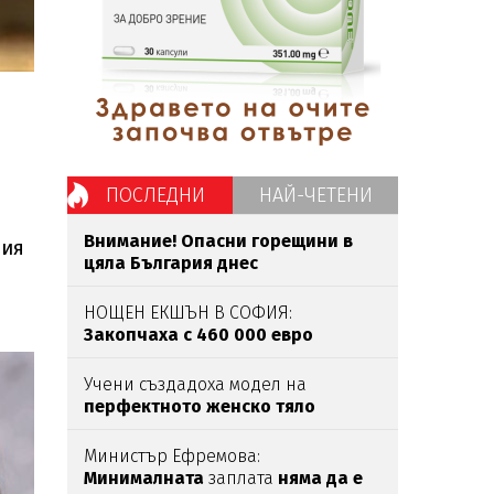
ПОСЛЕДНИ
НАЙ-ЧЕТЕНИ
Внимание! Опасни горещини в
вия
цяла България днес
НОЩЕН ЕКШЪН В СОФИЯ:
Закопчаха с 460 000 евро
наркобоса
Венци Негъра
след
бясна гонка
Учени създадоха модел на
перфектното женско тяло
според мъжете
Министър Ефремова:
Минималната
заплата
няма да е