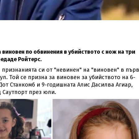
 виновен по обвинения в убийството с нож на три
редаде Ройтерс.
 признанията си от "невинен" на "виновен" в пър
ул. Той се призна за виновен за убийството на 6-
Дот Станкомб и 9-годишната Алис Дасилва Агиар,
д Саутпорт през юли.