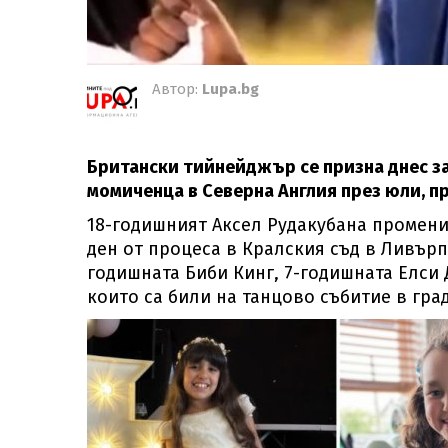
Автор:
Lupa.bg
Британски тийнейджър се призна днес за
момиченца в Северна Англия през юли, п
18-годишният Аксел Рудакубана промени
ден от процеса в Кралския съд в Ливърп
годишната Биби Кинг, 7-годишната Елси 
които са били на танцово събитие в гра