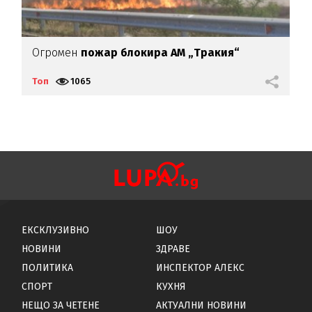
т
Огромен
пожар блокира АМ „Тракия“
И
С
Топ
1065
Т
ЕКСКЛУЗИВНО
ШОУ
НОВИНИ
ЗДРАВЕ
ПОЛИТИКА
ИНСПЕКТОР АЛЕКС
СПОРТ
КУХНЯ
НЕЩО ЗА ЧЕТЕНЕ
АКТУАЛНИ НОВИНИ