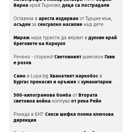
Варна
край Търново,
деца са пострадали
Оставиха в
ареста
издирван
от Турция мъж,
осъден
за
сексуално
насилие
над дете
Мираж
кара туристи да вярват в
духове край
бреговете на Корнуол
Речено - сторено!
Световният
шампион
Гави
е розов
Само
в Lupa.bg:
Хванатият наркобос
в
Бургас пренасял и оръжия
в
хуманитарни
пратки
за
Украйна
500-килограмова бомба
от
Втората
световна война
изплува
от река Рейн
Рокада в БНТ:
Секси шефка поема ключова
дирекция