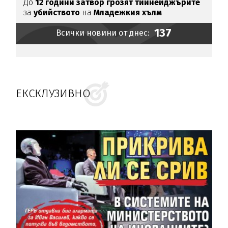
До
12 години затвор грозят тийнейджърите
за
убийството
на
Младежкия хълм
137
Всички новини от днес:
ЕКСКЛУЗИВНО