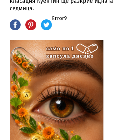
класация Куентин ще разкрие идната
седмица.
Error9