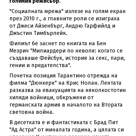
големия режисьор.
"Социалната мрежа" излезе на голям екран
през 2010 г., а главните роли се изиграха
от Джеси Айзенбърг, Андрю Гарфийлд и
Джъстин Тимбърлейк.
Филмът бе заснет по книгата на Бен
Мезрич "Милиардери по неволя: когато се
създаваше Фейсбук, история за секс, пари,
гении и предателства".
Почетна позиция Тарантино отрежда на
филма "Дюнкерк" на Крис Нолан. Лентата
разказва за евакуацията на няколкостотин
хиляди войници, обкръжени от
германската армия в началото на Втората
световна война.
В десетката е и фантастиката с Брад Пит
"Ад Астра" от миналата година, а цялата си