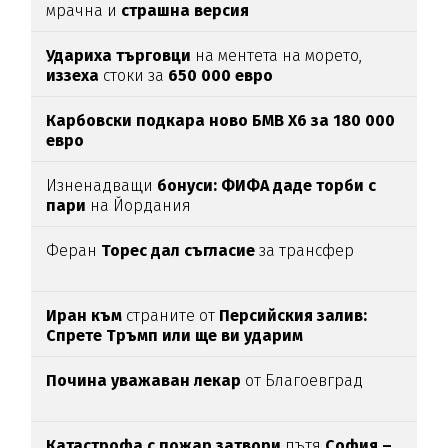
мрачна и
страшна версия
Удариха
търговци
на ментета на морето,
иззеха
стоки за
650
000
евро
Карбовски подкара ново БМВ Х6 за 180 000
евро
Изненадващи
бонуси:
ФИФА даде торби с
пари
на Йордания
Феран
Торес дал съгласие
за трансфер
Иран към
страните от
Персийския залив:
Спрете Тръмп или ще ви ударим
Почина уважаван лекар
от Благоевград
Катастрофа с пожар затвори
пътя
София –