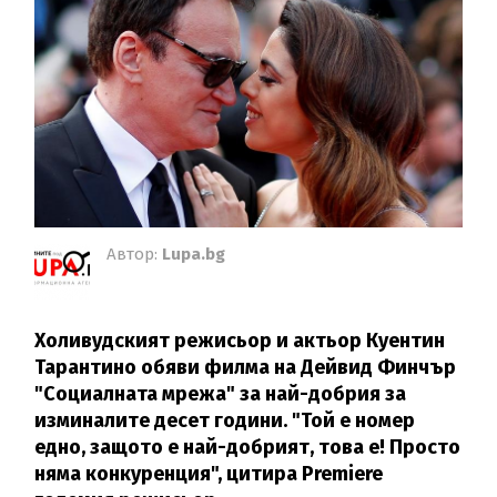
Автор:
Lupa.bg
Холивудският режисьор и актьор Куентин
Тарантино обяви филма на Дейвид Финчър
"Социалната мрежа" за най-добрия за
изминалите десет години. "Той е номер
едно, защото е най-добрият, това е! Просто
няма конкуренция", цитира Premiere