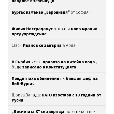
плодове
и
зеленчуци
Бургас измъква „Евровизия“
от София?
Живия Нострадамус
отправи
ново мрачно
предупреждение
Стаси
Иванов се завърна
в Арда
В Сърбия
искат
правото на питейна вода
да
бъде
записано в Конституцията
Повдигнаха обвинение
на
бившия шеф на
ВиК-Бургас
Шок за Запада:
НАТО изостава с 10 години от
Русия
„Досиетата Х“ се завръща
по кината в по-