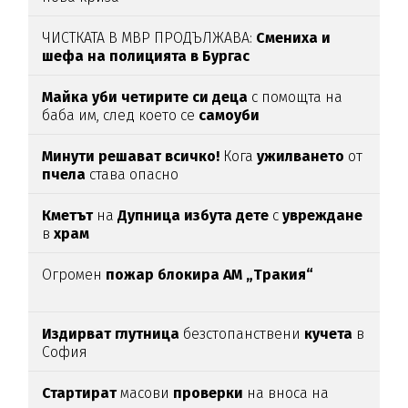
ЧИСТКАТА В МВР ПРОДЪЛЖАВА:
Смениха и
шефа на полицията в Бургас
Майка уби четирите си деца
с помощта на
баба им, след което се
самоуби
Минути решават всичко!
Кога
ужилването
от
пчела
става опасно
Кметът
на
Дупница избута дете
с
увреждане
в
храм
Огромен
пожар блокира АМ „Тракия“
Издирват глутница
безстопанствени
кучета
в
София
Стартират
масови
проверки
на вноса на