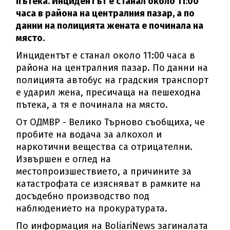
пътека. Инцидентът е станал около 11:00
часа в района на централния пазар, а по
данни на полицията жената е починала на
място.
Инцидентът е станал около 11:00 часа в
района на централния пазар. По данни на
полицията автобус на градския транспорт
е ударил жена, пресичаща на пешеходна
пътека, а тя е починала на място.
От ОДМВР - Велико Търново съобщиха, че
пробите на водача за алкохол и
наркотични вещества са отрицателни.
Извършен е оглед на
местопроизшествието, а причините за
катастрофата се изясняват в рамките на
досъдебно производство под
наблюдението на прокуратурата.
По информация на BoliariNews загиналата