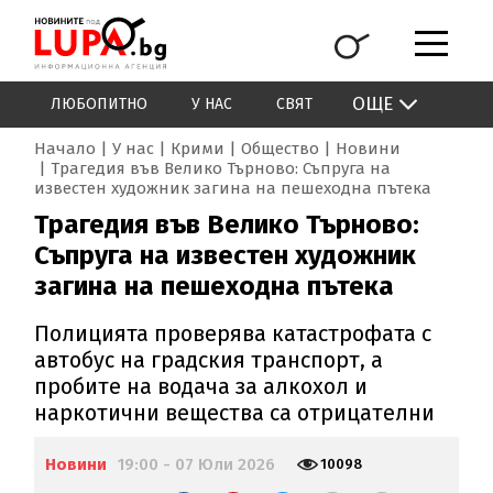
ОЩЕ
ЛЮБОПИТНО
У НАС
СВЯТ
Начало
У нас
Крими
Общество
Новини
Трагедия във Велико Търново: Съпруга на
известен художник загина на пешеходна пътека
Трагедия във Велико Търново:
Съпруга на известен художник
загина на пешеходна пътека
Полицията проверява катастрофата с
автобус на градския транспорт, а
пробите на водача за алкохол и
наркотични вещества са отрицателни
Новини
19:00 - 07 Юли 2026
10098