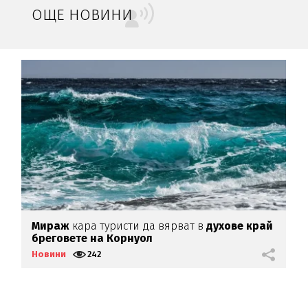
ОЩЕ НОВИНИ
Мираж
кара туристи да вярват в
духове край
С
бреговете на Корнуол
Б
п
Новини
242
Н