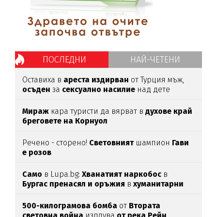
ПОСЛЕДНИ
НАЙ-ЧЕТЕНИ
Оставиха в
ареста
издирван
от Турция мъж,
осъден
за
сексуално
насилие
над дете
Мираж
кара туристи да вярват в
духове край
бреговете на Корнуол
Речено - сторено!
Световният
шампион
Гави
е розов
Само
в Lupa.bg:
Хванатият наркобос
в
Бургас пренасял и оръжия
в
хуманитарни
пратки
за
Украйна
500-килограмова бомба
от
Втората
световна война
изплува
от река Рейн