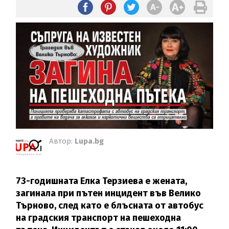
Автор:
Lupa.bg
73-годишната Елка Терзиева е жената,
загинала при пътен инцидент във Велико
Търново, след като е блъсната от автобус
на градския транспорт на пешеходна