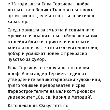
е 73-годишната Елка Терзиева - добре
позната във Велико Търново със своята
артистичност, елегантност и позитивен
характер.
След новината за смъртта ѝ социалните
мрежи се изпълниха със съболезнования
от нейни близки, приятели и познати,
които я описват като изключително фин,
добър и усмихнат човек с прекрасно
чувство за хумор.
Елка Терзиева е съпруга на покойния
проф. Александър Терзиев - един от
утвърдените великотърновски художници,
дългогодишен преподавател и сред
първостроителите на Великотърновски
университет „Св. св. Кирил и Методий“.
Като декан на Факултета по