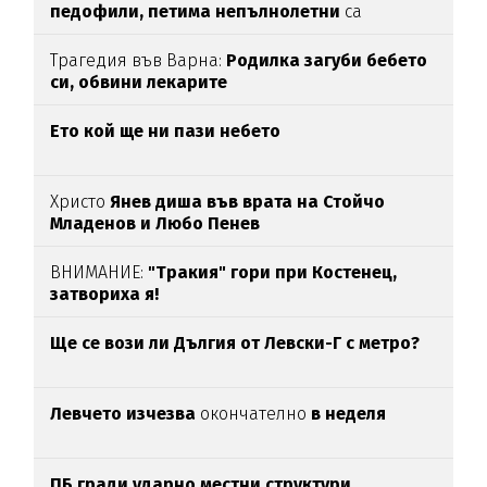
педофили,
петима
непълнолетни
са
задържани
Трагедия във Варна:
Родилка загуби бебето
си, обвини лекарите
Ето кой ще ни пази небето
Христо
Янев диша във врата на Стойчо
Младенов и Любо Пенев
ВНИМАНИЕ:
"Тракия" гори при Костенец,
затвориха я!
Ще се вози ли Дългия от Левски-Г с метро?
Левчето изчезва
окончателно
в неделя
ПБ гради ударно местни структури