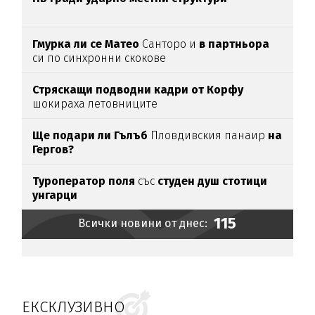
Гмурка ли се Матео
Санторо и
в партньора
си по синхронни скокове
Стряскащи подводни кадри от Корфу
шокираха летовниците
Ще подари ли Гълъб
Пловдивския панаир
на
Гергов?
Туроператор поля
със
студен душ стотици
унгарци
115
Всички новини от днес:
ЕКСКЛУЗИВНО