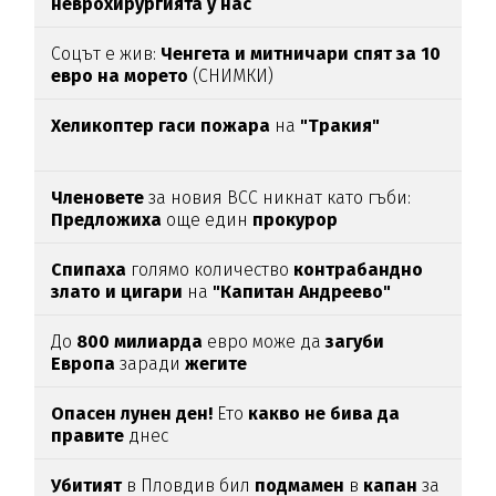
неврохирургията у нас
Соцът е жив:
Ченгета и митничари спят за 10
евро на морето
(СНИМКИ)
Хеликоптер гаси пожара
на
"Тракия"
Членовете
за новия ВСС никнат като гъби:
Предложиха
още един
прокурор
Спипаха
голямо количество
контрабандно
злато и цигари
на
"Капитан Андреево"
До
800 милиарда
евро може да
загуби
Европа
заради
жегите
Опасен лунен ден!
Ето
какво не бива да
правите
днес
Убитият
в Пловдив бил
подмамен
в
капан
за