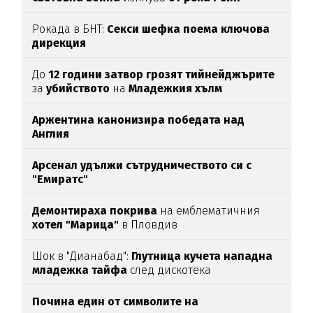
Рокада в БНТ:
Секси шефка поема ключова
дирекция
До
12 години затвор грозят тийнейджърите
за
убийството
на
Младежкия хълм
Аржентина канонизира победата над
Англия
Арсенал удължи сътрудничеството си с
"Емиратс"
Демонтираха покрива
на емблематичния
хотел "Марица"
в Пловдив
Шок в "Дианабад":
Глутница кучета нападна
младежка тайфа
след дискотека
Почина един от символите на