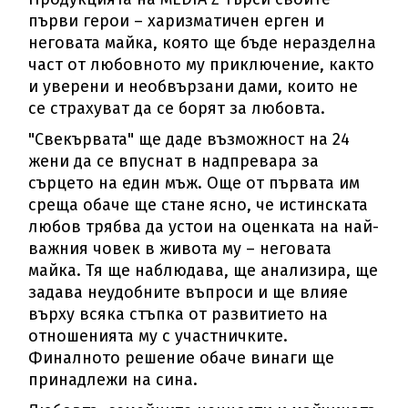
първи герои – харизматичен ерген и
неговата майка, която ще бъде неразделна
част от любовното му приключение, както
и уверени и необвързани дами, които не
се страхуват да се борят за любовта.
"Свекървата" ще даде възможност на 24
жени да се впуснат в надпревара за
сърцето на един мъж. Още от първата им
среща обаче ще стане ясно, че истинската
любов трябва да устои на оценката на най-
важния човек в живота му – неговата
майка. Тя ще наблюдава, ще анализира, ще
задава неудобните въпроси и ще влияе
върху всяка стъпка от развитието на
отношенията му с участничките.
Финалното решение обаче винаги ще
принадлежи на сина.