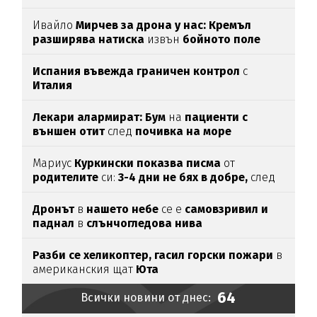
Ивайло
Мирчев за дрона у нас: Кремъл
разширява натиска
извън
бойното поле
Испания въвежда граничен контрол
с
Италия
Лекари алармират: Бум
на
пациенти с
външен отит
след
почивка на море
Мариус
Куркински показва писма
от
родителите
си:
3-4 дни не бях в добре,
след
като ги
прочетох
Дронът
в
нашето небе
се е
самовзривил и
паднал
в
слънчогледова нива
Разби се хеликоптер,
гасил горски пожари
в
американския щат
Юта
64
Всички новини от днес: