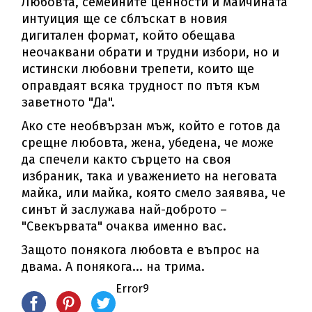
Любовта, семейните ценности и майчината
интуиция ще се сблъскат в новия
дигитален формат, който обещава
неочаквани обрати и трудни избори, но и
истински любовни трепети, които ще
оправдаят всяка трудност по пътя към
заветното "Да".
Ако сте необвързан мъж, който е готов да
срещне любовта, жена, убедена, че може
да спечели както сърцето на своя
избраник, така и уважението на неговата
майка, или майка, която смело заявява, че
синът й заслужава най-доброто –
"Свекървата" очаква именно вас.
Защото понякога любовта е въпрос на
двама. А понякога... на трима.
Error9