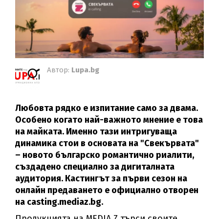
Автор:
Lupa.bg
Любовта рядко е изпитание само за двама.
Особено когато най-важното мнение е това
на майката. Именно тази интригуваща
динамика стои в основата на "Свекървата"
– новото българско романтично риалити,
създадено специално за дигиталната
аудитория. Кастингът за първи сезон на
онлайн предаването е официално отворен
на casting.mediaz.bg.
Продукцията на MEDIA Z търси своите