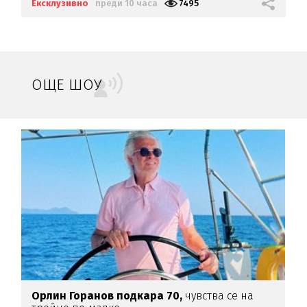
Ексклузивно
преди 10 часа
7495
ОЩЕ ШОУ
а
Орлин Горанов подкара 70,
чувства се на
В