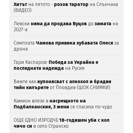
Хитът
на лятото -
розов таратор
на Слънчака
(ВИДЕО)
Левски
няма да продава Вуцов
до
зимата
на
2027-а
Семплата
Чамова привика хубавата Олеся
за
дрона
Гари Каспаров:
Победа за Украйна е
последната надежда
на Русия
Вижте как
купонясват с алкохол и брадви
тийн килърите
от Пловдив (ШОК СНИМКИ)
Камион влезе в
насрещното на
Подбалканския, 3 жени
се спасиха по чудо
(ВИДЕО)
ОЩЕ ЕДНО ИЗРОДЧЕ:
18-годишен уби с кол
чичо си
в село Странско