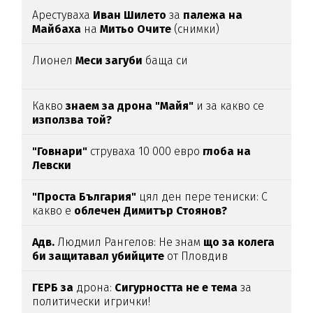
Арестуваха
Иван Шилето
за
палежа на
Майбаха
на
Митьо Очите
(снимки)
Лионел
Меси загуби
баща си
Какво
знаем за дрона "Майя"
и за какво се
използва той?
"Говнари"
струваха 10 000 евро
глоба на
Левски
"Проста България"
цял ден пере тениски: С
какво е
облечен Димитър Стоянов?
Адв.
Людмил Рангелов: Не знам
що за колега
би защитавал убийците
от Пловдив
ГЕРБ за
дрона:
Сигурността не е тема
за
политически игрички!