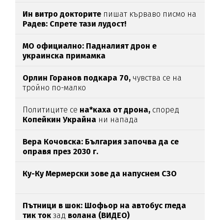
Ин витро докторите
пишат кърваво писмо на
Радев: Спрете тази лудост!
МО официално: Падналият дрон е
украинска примамка
Орлин Горанов подкара 70,
чувства се на
тройно по-малко
Политиците се
на*каха от дрона,
според
Копейкин Украйна
ни напада
Вера Кочовска: България започва да се
оправя през 2030 г.
Ку-Ку Мермерски зове да напуснем СЗО
Пътници в шок: Шофьор на автобус гледа
тик ток
зад
волана (ВИДЕО)