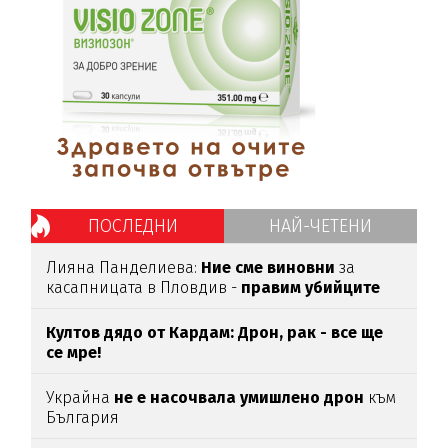
ПОСЛЕДНИ
НАЙ-ЧЕТЕНИ
Лияна Панделиева:
Ние сме виновни
за
касапницата в Пловдив -
правим убийците
медийни звезди!
Култов дядо от Кардам: Дрон, рак - все ще
се мре!
Украйна
не е насочвала умишлено дрон
към
България