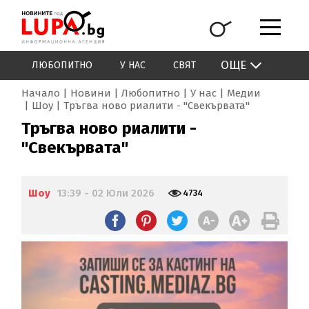
ОЩЕ
ЛЮБОПИТНО
У НАС
СВЯТ
Начало
Новини
Любопитно
У нас
Медии
Шоу
Тръгва ново риалити - "Свекървата"
Тръгва ново риалити -
"Свекървата"
Шоу
13:39 - 02 Юли 2026
4734