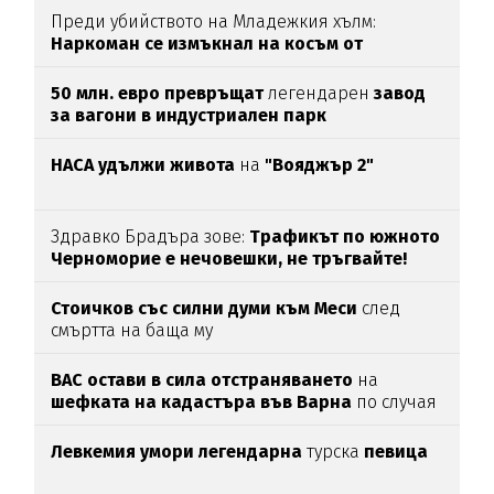
Преди убийството на Младежкия хълм:
Наркоман се измъкнал на косъм от
"ловците на педофили"
50 млн. евро превръщат
легендарен
завод
за вагони в индустриален парк
НАСА удължи живота
на
"Вояджър 2"
Здравко Брадъра зове:
Трафикът по южното
Черноморие е нечовешки, не тръгвайте!
(ВИДЕО)
Стоичков със силни думи към Меси
след
смъртта на баща му
ВАС остави в сила отстраняването
на
шефката на кадастъра във Варна
по случая
„Баба Алино“
Левкемия умори легендарна
турска
певица