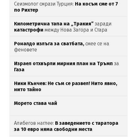
Сеизмолог смрази Турция:
На косъм сме от 7
по Рихтер
Километрична тапа на „Тракия“
заради
катастрофи
между Нова Загора и Стара
Загора
Роналдо излъга за сватбата,
смее се на
феновете
Израел отхвърли мирния план на Тръмп
за
Газа
Ники Кънчев: Не съм се развел! Нито явно,
нито тайно
Морето става чай
Алибегов наглее:
В заведението с таратора
за 10 евро няма свободни места