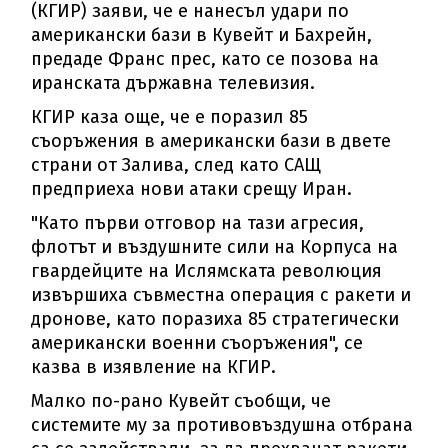
(КГИР) заяви, че е нанесъл удари по
американски бази в Кувейт и Бахрейн,
предаде Франс прес, като се позова на
иранската държавна телевизия.
КГИР каза още, че е поразил 85
съоръжения в американски бази в двете
страни от Залива, след като САЩ
предприеха нови атаки срещу Иран.
"Като първи отговор на тази агресия,
флотът и въздушните сили на Корпуса на
гвардейците на Ислямската революция
извършиха съвместна операция с ракети и
дронове, като поразиха 85 стратегически
американски военни съоръжения", се
казва в изявление на КГИР.
Малко по-рано Кувейт съобщи, че
системите му за противовъздушна отбрана