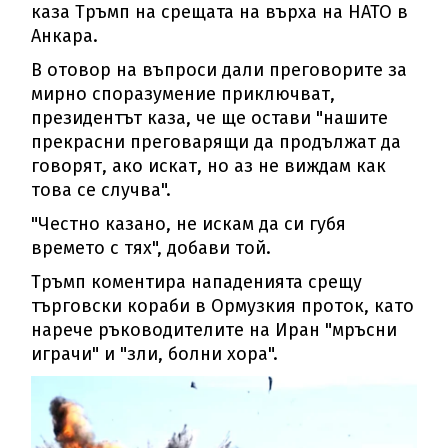
каза Тръмп на срещата на върха на НАТО в
Анкара.
В отовор на въпроси дали преговорите за
мирно споразумение приключват,
президентът каза, че ще остави "нашите
прекрасни преговарящи да продължат да
говорят, ако искат, но аз не виждам как
това се случва".
"Честно казано, не искам да си губя
времето с тях", добави той.
Тръмп коментира нападенията срещу
търговски кораби в Ормузкия проток, като
нарече ръководителите на Иран "мръсни
играчи" и "зли, болни хора".