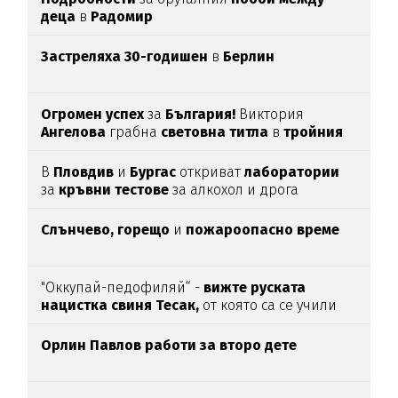
деца
в
Радомир
Застреляха 30-годишен
в
Берлин
Огромен успех
за
България!
Виктория
Ангелова
грабна
световна титла
в
тройния
скок
В
Пловдив
и
Бургас
откриват
лаборатории
за
кръвни тестове
за алкохол и дрога
Слънчево, горещо
и
пожароопасно време
"Оккупай-педофиляй“ -
вижте руската
нацистка свиня Тесак,
от която са се учили
нашите изродчета
Орлин Павлов работи за второ дете