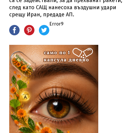
са се задействали, за да прехванат ракети,
след като САЩ нанесоха въздушни удари
срещу Иран, предаде АП.
Error9