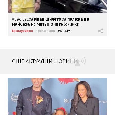
Арестуваха
Иван Шилето
за
палежа на
Майбаха
на
Митьо Очите
(снимки)
Ексклузивно
преди 2 дни
13391
ОЩЕ АКТУАЛНИ НОВИНИ