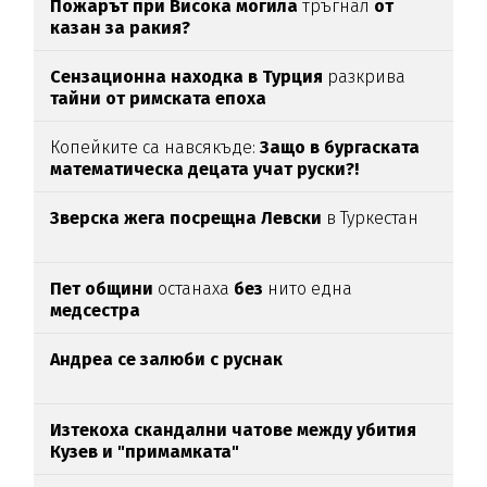
Пожарът при Висока могила
тръгнал
от
казан за ракия?
Сензационна находка в Турция
разкрива
тайни от римската епоха
Копейките са навсякъде:
Защо в бургаската
математическа децата учат руски?!
Зверска жега посрещна Левски
в Туркестан
Пет общини
останаха
без
нито една
медсестра
Андреа се залюби с руснак
Изтекоха скандални чатове между убития
Кузев и "примамката"