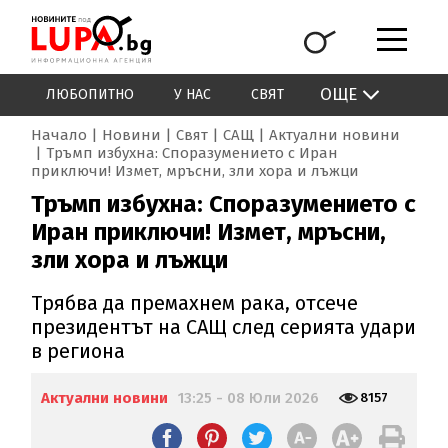
ОЩЕ
ЛЮБОПИТНО
У НАС
СВЯТ
Начало
Новини
Свят
САЩ
Актуални новини
Тръмп избухна: Споразумението с Иран
приключи! Измет, мръсни, зли хора и лъжци
Тръмп избухна: Споразумението с
Иран приключи! Измет, мръсни,
зли хора и лъжци
Трябва да премахнем рака, отсече
президентът на САЩ след серията удари
в региона
Актуални новини
13:25 - 08 Юли 2026
8157