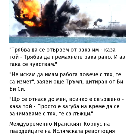
"Трябва да се отървем от рака им - каза
той - Трябва да премахнете рака рано. И аз
така се чувствам."
"Не искам да имам работа повече с тях, те
са измет", заяви още Тръмп, цитиран от Би
Би Си.
"Що се отнася до мен, всичко е свършено -
каза той - Просто е загуба на време да се
занимаваме с тях, те са лъжци."
Междувременно Иранският Корпус на
гвардейците на Ислямската революция