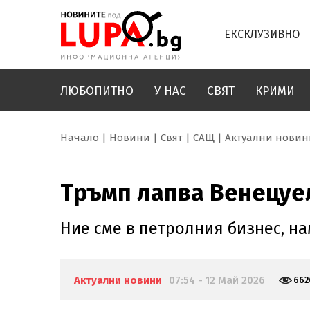
ЕКСКЛУЗИВНО
ЛЮБОПИТНО
У НАС
СВЯТ
КРИМИ
Начало
Новини
Свят
САЩ
Актуални новин
Тръмп лапва Венецуел
Ние сме в петролния бизнес, н
Актуални новини
07:54 - 12 Май 2026
662