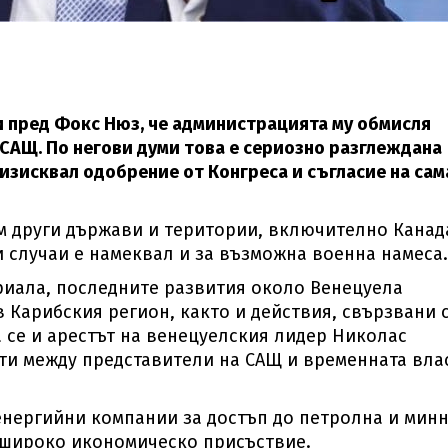
 пред Фокс Нюз, че администрацията му обмисля
 САЩ. По негови думи това е сериозно разглеждана
изисквал одобрение от Конгреса и съгласие на сам
м други държави и територии, включително Канад
и случаи е намеквал и за възможна военна намеса.
риала, последните развития около Венецуела
 Карибския регион, както и действия, свързвани 
 се и арестът на венецуелския лидер Николас
кти между представители на САЩ и временната вла
енергийни компании за достъп до петролна и мин
-широко икономическо присъствие.