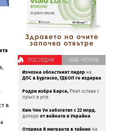
ата
ПОСЛЕДНИ
НАЙ-ЧЕТЕНИ
а,
Изчезна областният лидер
на
ДПС в Бургаско,
ГДБОП го издирва
с
Родри избра Барса,
Реал остава с
пръст в уста
ст в
Ким Чен Ун забогатял с 22 млрд.
долара
от войната в Украйна
на
Откриха 8 мигранти в тайник
на