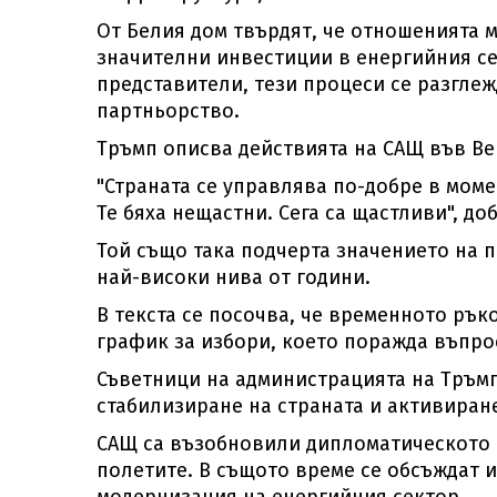
От Белия дом твърдят, че отношенията м
значителни инвестиции в енергийния с
представители, тези процеси се разгле
партньорство.
Тръмп описва действията на САЩ във Ве
"Страната се управлява по-добре в моме
Те бяха нещастни. Сега са щастливи", до
Той също така подчерта значението на п
най-високи нива от години.
В текста се посочва, че временното ръ
график за избори, което поражда въпро
Съветници на администрацията на Тръмп
стабилизиране на страната и активиран
САЩ са възобновили дипломатическото с
полетите. В същото време се обсъждат 