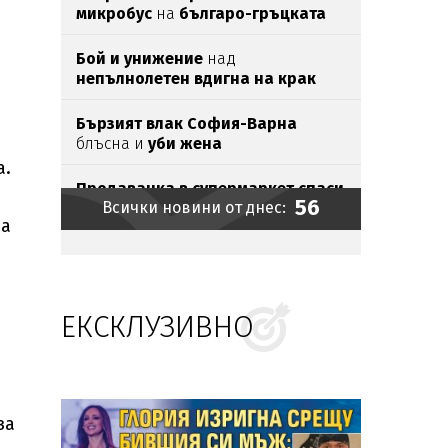
микробус
на
българо-гръцката
граница
Бой и унижение
над
непълнолетен вдигна на крак
институциите
Бързият влак София-Варна
блъсна и
уби жена
а.
Продавачка в супермаркет спаси
56
Всички новини от днес:
припаднал
възрастен мъж
на
Мирише на скандал:
Милотинова
се запъна за "Евровизия"
ЕКСКЛУЗИВНО
Ялов Левандовски
не попречи на
Чикаго да бие Некакса
Хуматиранната криза в
Сеута
отмени контрола
на Барса
за