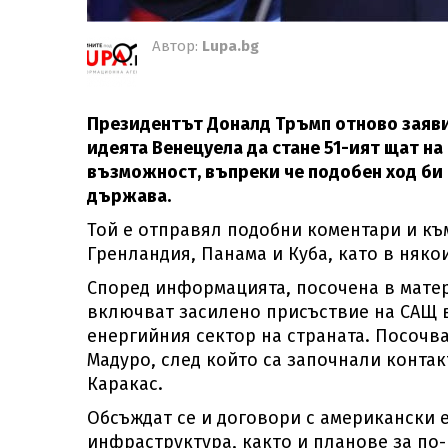
Автор:
Lupa.bg
Президентът Доналд Тръмп отново заяви
идеята Венецуела да стане 51-ият щат на
възможност, въпреки че подобен ход би 
държава.
Той е отправял подобни коментари и къ
Гренландия, Панама и Куба, като в няко
Според информацията, посочена в мате
включват засилено присъствие на САЩ в
енергийния сектор на страната. Посочва
Мадуро, след който са започнали конта
Каракас.
Обсъждат се и договори с американски 
инфраструктура, както и планове за по