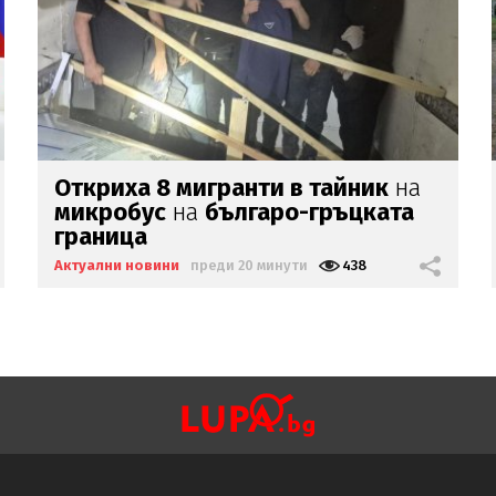
Бързият влак София-Варна
блъсна и
уби жена
Актуални новини
преди 25 минути
872