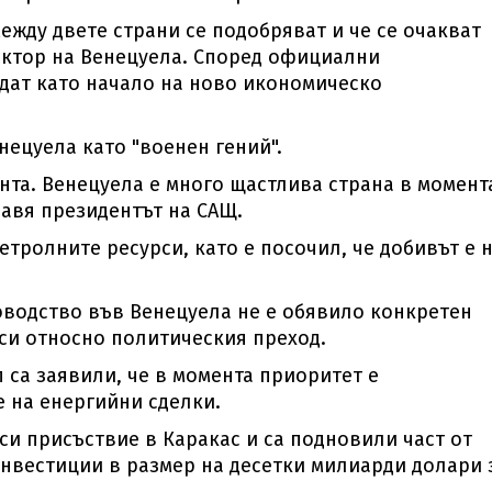
ежду двете страни се подобряват и че се очакват
ектор на Венецуела. Според официални
ждат като начало на ново икономическо
нецуела като "военен гений".
нта. Венецуела е много щастлива страна в момент
бавя президентът на САЩ.
етролните ресурси, като е посочил, че добивът е 
ководство във Венецуела не е обявило конкретен
си относно политическия преход.
 са заявили, че в момента приоритет е
е на енергийни сделки.
и присъствие в Каракас и са подновили част от
инвестиции в размер на десетки милиарди долари 