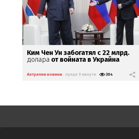
.
Откриха 8 мигранти в тайник
на
микробус
на
българо-гръцката
граница
Актуални новини
преди 20 минути
438