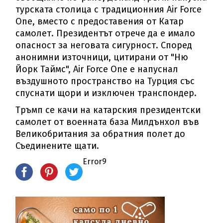
турската столица с традиционния Air Force
One, вместо с предоставения от Катар
самолет. Президентът отрече да е имало
опасност за неговата сигурност. Според
анонимни източници, цитирани от "Ню
Йорк Таймс", Air Force One е напуснал
въздушното пространство на Турция със
спуснати щори и изключен транспондер.
Тръмп се качи на катарския президентски
самолет от военната база Милдънхол във
Великобритания за обратния полет до
Съединените щати.
Error9