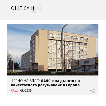
ОЩЕ САЩ
ЧЕРНО НА БЯЛО:
ДАНС е на дъното на
качественото разузнаване в Европа
ц
САЩ
2635
С