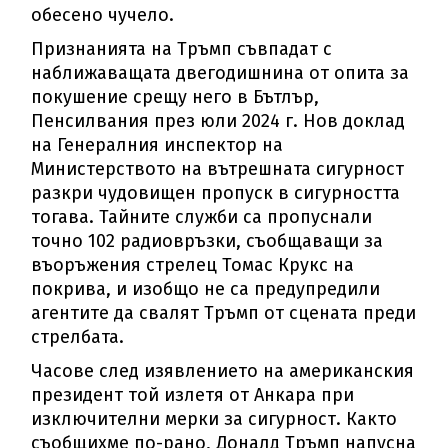
обесено чучело.
Признанията на Тръмп съвпадат с
наближаващата двегодишнина от опита за
покушение срещу него в Бътлър,
Пенсилвания през юли 2024 г. Нов доклад
на Генералния инспектор на
Министерството на вътрешната сигурност
разкри чудовищен пропуск в сигурността
тогава. Тайните служби са пропуснали
точно 102 радиовръзки, съобщаващи за
въоръжения стрелец Томас Крукс на
покрива, и изобщо не са предупредили
агентите да свалят Тръмп от сцената преди
стрелбата.
Часове след изявлението на американския
президент той излетя от Анкара при
изключителни мерки за сигурност. Както
съобщихме по-рано, Доналд Тръмп напусна