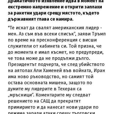
Драматичното изявление идва в момент на
екстремно напрежение и открити заплахи
за ракетни удари срещу мястото, където
държавният глава се намира.
"Те искат да свалят американския лидер -
мен. Аз съм във всеки списък“, заяви Тръмп
по време на пресконференция с висши
служители от кабинета си. Той призна, че
до момента е имал късмет, но предупреди,
че това може да не продължи дълго.
Президентът подчерта, че след убийството
на аятолах Али Хаменей във войната, Иран
има ново ръководство, но самият той
остава основната мишена, защото по
думите му лидерите в Техеран са
„мръсници“. Коментарите му следват
решението на САЩ да прекратят
примирието и да нанесат нови удари по
режима заради атаки срещу търговски