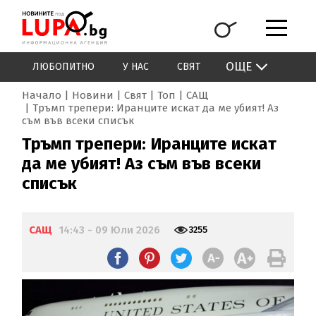
ОЩЕ
ЛЮБОПИТНО
У НАС
СВЯТ
Начало
Новини
Свят
Топ
САЩ
Тръмп трепери: Иранците искат да ме убият! Аз
съм във всеки списък
Тръмп трепери: Иранците искат
да ме убият! Аз съм във всеки
списък
САЩ
14:43 - 09 Юли 2026
3255