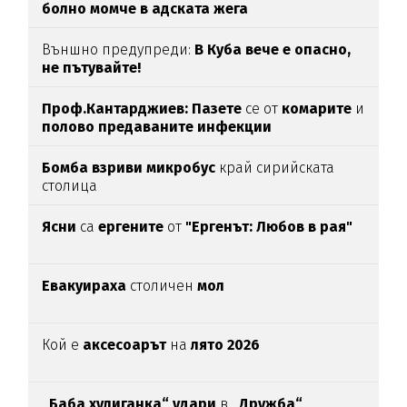
болно момче в адската жега
Външно предупреди:
В
Куба вече е опасно,
не пътувайте!
Проф.Кантарджиев: Пазете
се от
комарите
и
полово предаваните инфекции
Бомба взриви микробус
край сирийската
столица
Ясни
са
ергените
от
"Ергенът: Любов в рая"
Евакуираха
столичен
мол
Кой е
аксесоарът
на
лято 2026
„Баба хулиганка“ удари
в
„Дружба“