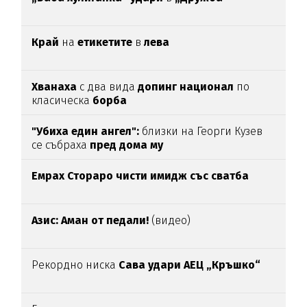
Край
на
етикетите
в
лева
Хванаха
с два вида
допинг национал
по
класическа
борба
"Убиха един ангел":
близки на Георги Кузев
се събраха
пред дома му
Емрах Стораро чисти имидж със сватба
Азис: Аман от педали!
(видео)
Рекордно ниска
Сава удари АЕЦ „Кръшко“