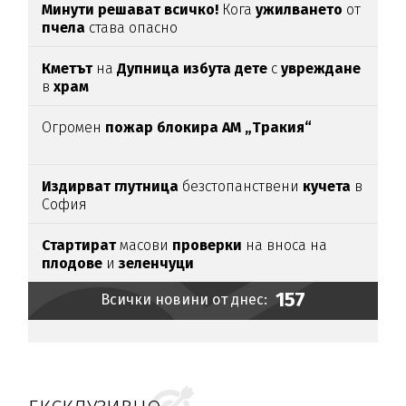
Минути решават всичко!
Кога
ужилването
от
пчела
става опасно
Кметът
на
Дупница избута дете
с
увреждане
в
храм
Огромен
пожар блокира АМ „Тракия“
Издирват глутница
безстопанствени
кучета
в
София
Стартират
масови
проверки
на вноса на
плодове
и
зеленчуци
157
Всички новини от днес: