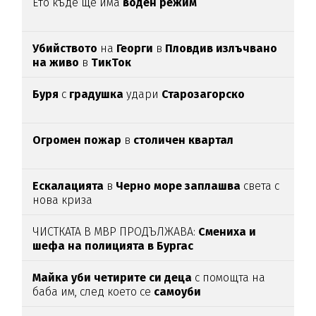
Ето къде ще има
воден режим
Убийството
на
Георги
в
Пловдив излъчвано
на живо
в
ТикТок
Буря
с
градушка
удари
Старозагорско
Огромен пожар
в
столичен квартал
Ескалацията
в
Черно море заплашва
света с
нова криза
ЧИСТКАТА В МВР ПРОДЪЛЖАВА:
Смениха и
шефа на полицията в Бургас
Майка уби четирите си деца
с помощта на
баба им, след което се
самоуби