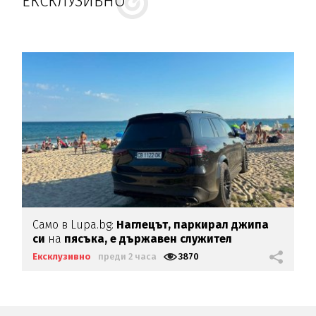
ЕКСКЛУЗИВНО
Само в Lupa.bg:
Наглецът, паркирал джипа
си
на
пясъка, е държавен служител
Ексклузивно
преди 2 часа
3870