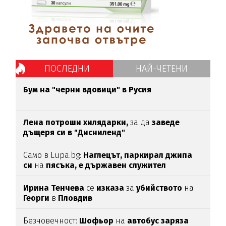
ПОСЛЕДНИ
НАЙ-ЧЕТЕНИ
Бум на "черни вдовици" в Русия
Лена потроши хилядарки,
за да
заведе
дъщеря си в "Дисниленд"
Само в Lupa.bg:
Наглецът, паркирал джипа
си
на
пясъка, е държавен служител
Ирина Тенчева
се
изказа
за
убийството
на
Георги
в
Пловдив
Безчовечност:
Шофьор
на
автобус заряза