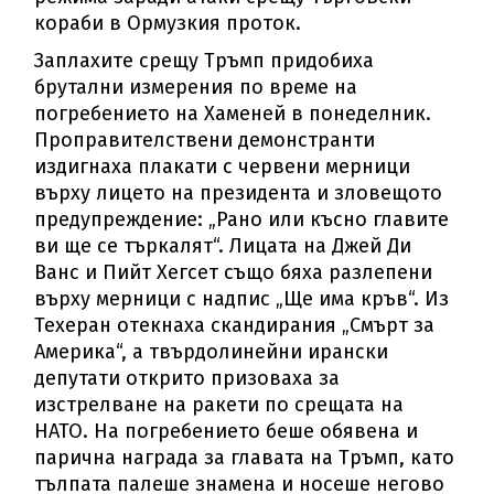
кораби в Ормузкия проток.
Заплахите срещу Тръмп придобиха
брутални измерения по време на
погребението на Хаменей в понеделник.
Проправителствени демонстранти
издигнаха плакати с червени мерници
върху лицето на президента и зловещото
предупреждение: „Рано или късно главите
ви ще се търкалят“. Лицата на Джей Ди
Ванс и Пийт Хегсет също бяха разлепени
върху мерници с надпис „Ще има кръв“. Из
Техеран отекнаха скандирания „Смърт за
Америка“, а твърдолинейни ирански
депутати открито призоваха за
изстрелване на ракети по срещата на
НАТО. На погребението беше обявена и
парична награда за главата на Тръмп, като
тълпата палеше знамена и носеше негово