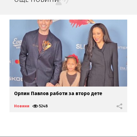
Орлин Павлов работи за второ дете
П
к
Новини
5248
Н