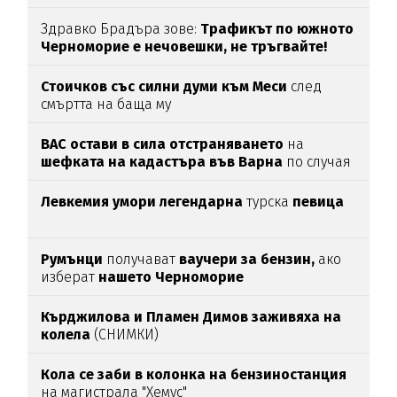
Здравко Брадъра зове:
Трафикът по южното
Черноморие е нечовешки, не тръгвайте!
(ВИДЕО)
Стоичков със силни думи към Меси
след
смъртта на баща му
ВАС остави в сила отстраняването
на
шефката на кадастъра във Варна
по случая
„Баба Алино“
Левкемия умори легендарна
турска
певица
Румънци
получават
ваучери за бензин,
ако
изберат
нашето Черноморие
Кърджилова и Пламен Димов заживяха на
колела
(СНИМКИ)
Кола се заби в колонка на бензиностанция
на магистрала "Хемус"