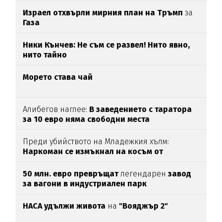
Израел отхвърли мирния план на Тръмп
за
Газа
Ники Кънчев: Не съм се развел! Нито явно,
нито тайно
Морето става чай
Алибегов наглее:
В заведението с таратора
за 10 евро няма свободни места
Преди убийството на Младежкия хълм:
Наркоман се измъкнал на косъм от
"ловците на педофили"
50 млн. евро превръщат
легендарен
завод
за вагони в индустриален парк
НАСА удължи живота
на
"Вояджър 2"