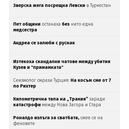
Зверска жега посрещна Левски
в Туркестан
Пет общини
останаха
без
нито една
медсестра
Андреа се залюби с руснак
Изтекоха скандални чатове между убития
Кузев и "примамката"
Сеизмолог смрази Турция:
На косъм сме от 7
по Рихтер
Километрична тапа на „Тракия“
заради
катастрофи
между Нова Загора и Стара
Загора
Роналдо излъга за сватбата,
смее се на
феновете