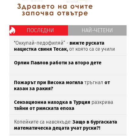
ПОСЛЕДНИ
НАЙ-ЧЕТЕНИ
"Оккупай-педофиляй“ -
вижте руската
нацистка свиня Тесак,
от която са се учили
нашите изродчета
Орлин Павлов работи за второ дете
Пожарът при Висока могила
тръгнал
от
казан за ракия?
Сензационна находка в Турция
разкрива
тайни от римската епоха
Копейките са навсякъде:
Защо в бургаската
математическа децата учат руски?!