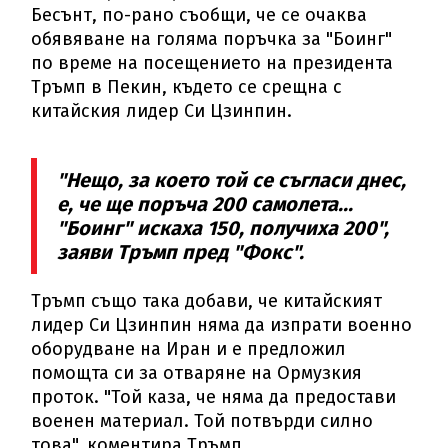
Бесънт, по-рано съобщи, че се очаква
обявяване на голяма поръчка за "Боинг"
по време на посещението на президента
Тръмп в Пекин, където се срещна с
китайския лидер Си Цзинпин.
"Нещо, за което той се съгласи днес,
е, че ще поръча 200 самолета...
"Боинг" искаха 150, получиха 200",
заяви Тръмп пред "Фокс".
Тръмп също така добави, че китайският
лидер Си Цзинпин няма да изпрати военно
оборудване на Иран и е предложил
помощта си за отваряне на Ормузкия
проток. "Той каза, че няма да предостави
военен материал. Той потвърди силно
това", коментира Тръмп.