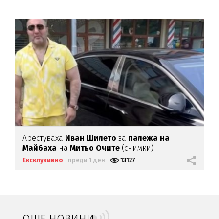
Арестуваха
Иван Шилето
за
палежа на
Майбаха
на
Митьо Очите
(снимки)
Ексклузивно
преди 1 ден
13127
ОЩЕ НОВИНИ