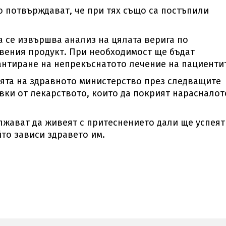
 потвърждават, че при тях също са постъпили
а се извършва анализ на цялата верига по
вения продукт. При необходимост ще бъдат
нтиране на непрекъснатото лечение на пациенти
ята на здравното министерство през следващите
вки от лекарството, които да покрият нарасналот
лжават да живеят с притеснението дали ще успеят
то зависи здравето им.