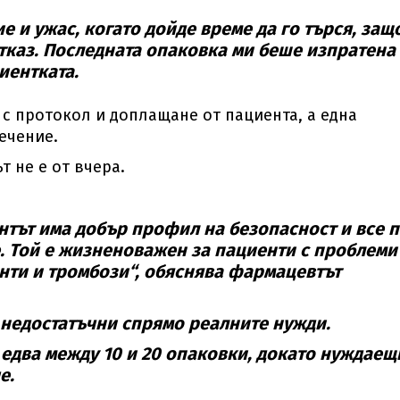
 и ужас, когато дойде време да го търся, защ
отказ. Последната опаковка ми беше изпратена
иентката.
 с протокол и доплащане от пациента, а една
ечение.
 не е от вчера.
ентът има добър профил на безопасност и все п
е. Той е жизненоважен за пациенти с проблеми
нти и тромбози“, обяснява фармацевтът
 недостатъчни спрямо реалните нужди.
 едва между 10 и 20 опаковки, докато нуждаещ
е.