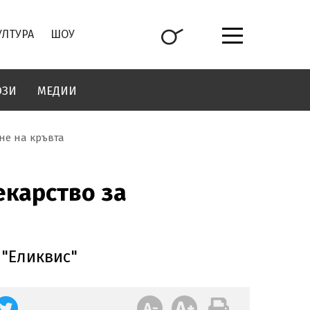
УЛТУРА
ШОУ
ОЗИ
МЕДИИ
не на кръвта
карство за
 "Еликвис"