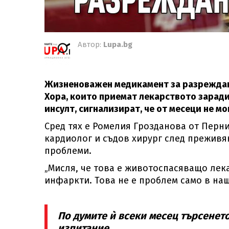
Автор:
Lupa.bg
Жизненоважен медикамент за разреждане
Хора, които приемат лекарството зарад
инсулт, сигнализират, че от месеци не мо
Сред тях е Ромелия Грозданова от Перни
кардиолог и съдов хирург след прежив
проблеми.
„Мисля, че това е животоспасяващо лека
инфаркти. Това не е проблем само в наш
По думите ѝ всеки месец търсенет
изпитание.