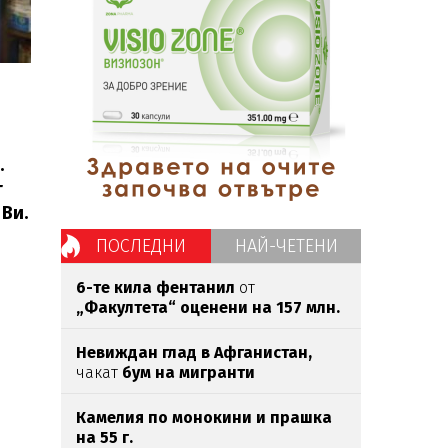
.
т
 Ви.
ПОСЛЕДНИ
НАЙ-ЧЕТЕНИ
6-те кила фентанил
от
„Факултета“ оценени на 157 млн.
евро
Невиждан глад в Афганистан,
чакат
бум на мигранти
Камелия по монокини и прашка
на 55 г.