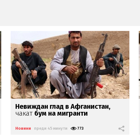
Бум на "черни вдовици" в Русия
Новини
преди 3 часа
2905