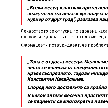
„Всеки месец изпитвам притеснение
знам, че почти винаги ще получа 
куриер от друг град“, разказва пац
Лекарството се отпуска по здравна каса
опаковка е достатъчна за около месец л
Фармацевти потвърждават, че проблемът
„Това е от доста месеци. Медикам
често се изписва от специалистит
кръвосъсирването, съдови инциде
Константин Калайджиев.
Според него доставките са крайно
В някои аптеки месечно пристигат
се пациенти са многократно повеч