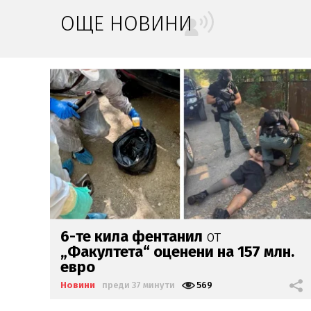
ОЩЕ НОВИНИ
Невиждан глад в Афганистан,
н.
чакат
бум на мигранти
Новини
преди 45 минути
773