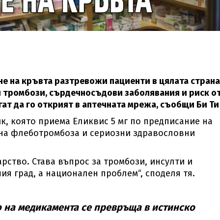
 на кръвта разтревожи пациенти в цялата страна
и тромбози, сърдечносъдови заболявания и риск о
гат да го открият в аптечната мрежа, съобщи Би Ти
к, която приема Еликвис 5 мг по предписание на
яна флеботромбоза и сериозни здравословни
рство. Става въпрос за тромбози, инсулти и
ия град, а национален проблем“, споделя тя.
о на медикамента се превръща в истинско