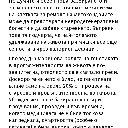
По думите ѝ освен това разбирането и
засилването на естествените механизми
на клетката за ремонт на митохондриите
може да предотврати невродегенеративни
болести и да забави стареенето. Въпреки
това тя подчерта, че най-голямото
удължаване на живота при мишки все още
се постига чрез калориен дефицит.
Според д-р Маринова ролята на генетиката
в продължителността на живота е по-
значителна, отколкото се е смятало преди.
Доскоро мнението е било, че генетиката
влияе само на около 20% от процеса на
стареене и продължителността на живота.
Убеждението се е базирало на стари
проучвания, проведени във времена,
когато медицината не е била толкова
напреднала, смъртността (особено
детската) е била висока, което е влияело