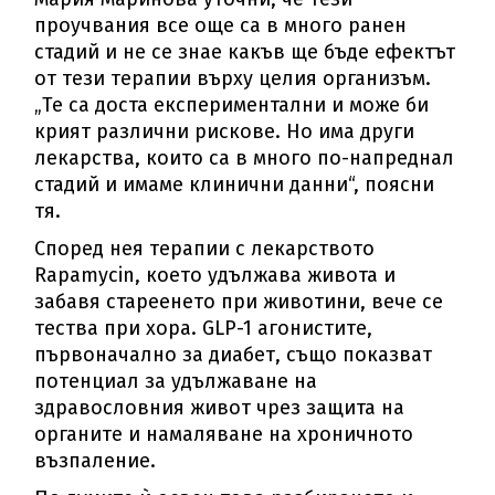
проучвания все още са в много ранен
стадий и не се знае какъв ще бъде ефектът
от тези терапии върху целия организъм.
„Те са доста експериментални и може би
крият различни рискове. Но има други
лекарства, които са в много по-напреднал
стадий и имаме клинични данни“, поясни
тя.
Според нея терапии с лекарството
Rapamycin, което удължава живота и
забавя стареенето при животини, вече се
тества при хора. GLP-1 агонистите,
първоначално за диабет, също показват
потенциал за удължаване на
здравословния живот чрез защита на
органите и намаляване на хроничното
възпаление.