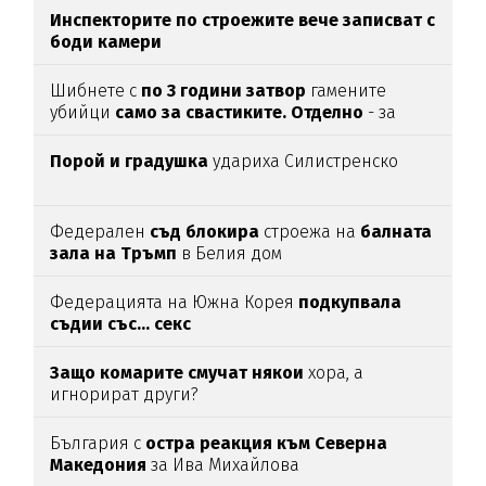
Инспекторите по строежите вече записват с
боди камери
Шибнете с
по 3 години затвор
гамените
убийци
само за свастиките. Отделно
- за
убийството
Порой и градушка
удариха Силистренско
Федерален
съд блокира
строежа на
балната
зала на Тръмп
в Белия дом
Федерацията на Южна Корея
подкупвала
съдии със... секс
Защо комарите смучат някои
хора, а
игнорират други?
България с
остра реакция към Северна
Македония
за Ива Михайлова