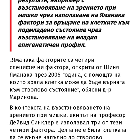
възстановяване на зрението при
мишки чрез използване на Яманака
фактори за връщане на клетките към
подмладено състояние чрез
възстановяване на младия
епигенетичен профил.
„Яманака факторите са четири
специфични фактора, открити от Шиня
Яманака през 2006 година, с помощта на
които зряла клетка може да бъде върната
към стволово състояние“, обясни д-р
Маринова.
В контекста на възстановяването на
зрението при мишки, екипът на професор
Дейвид Синклер е използвал три от тези
четири фактора. Целта не е била клетката
да се върне напълно до стволово