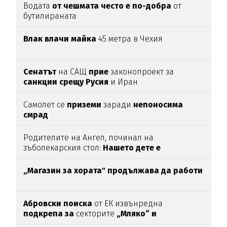
Водата
от чешмата често е по-добра
от
бутилираната
Влак влачи майка
45 метра в Чехия
Сенатът
на САЩ
прие
законопроект за
санкции срещу Русия
и Иран
Самолет се
приземи
заради
непоносима
смрад
Родителите на Ангел, починал на
зъболекарския стол:
Нашето дете е
интоксикирано
с препарат, който е
антидотът
на
упойката
„Магазин за хората"
продължава да работи
Абровски поиска
от ЕК извънредна
подкрепа за
секторите
„Мляко“ и
„Свиневъдство“