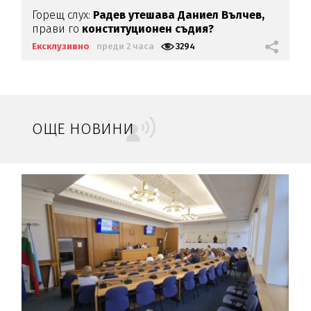
Горещ слух:
Радев утешава Даниел Вълчев,
прави го
конституционен съдия?
Ексклузивно
преди 2 часа
3294
ОЩЕ НОВИНИ