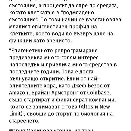
състояние, а процесът да спре по средата,
когато клетката е в "подмладено
състояние". По този начин се възстановява
младият епигенетичен профил на
клетките, което води до възвръщане на
функции като зрението.
"Епигенетичното репрограмиране
предизвиква много голям интерес
напоследък и привлича много средства в
последните години. Това е доста
вълнуващо откритие. Едни от най-
влиятелните хора, като Джеф Безос от
Amazon, Брайан Армстронг от Coinbase,
също стартират и финансират компании,
които се занимават с това (Altos и New
Limit)“, съобщи докторът по биология на
стареенето.
Мария Маринова уточни, че тези