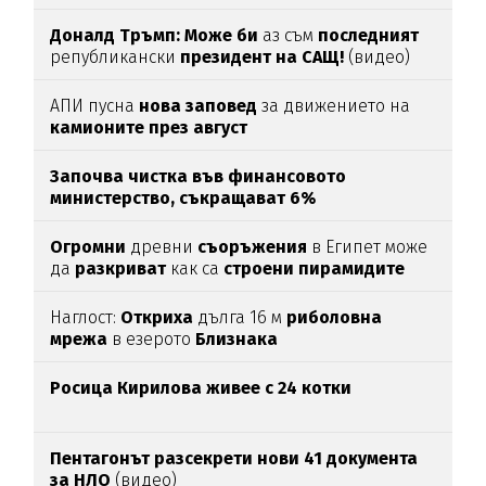
Доналд Тръмп:
Може би
аз съм
последният
републикански
президент на САЩ!
(видео)
АПИ пусна
нова заповед
за движението на
камионите през август
Започва чистка във финансовото
министерство, съкращават 6%
Огромни
древни
съоръжения
в Египет може
да
разкриват
как са
строени пирамидите
Наглост:
Откриха
дълга 16 м
риболовна
мрежа
в езерото
Близнака
Росица Кирилова
живее с 24 котки
Пентагонът разсекрети нови 41 документа
за НЛО
(видео)