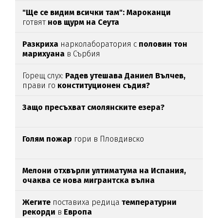
"Ще се видим всички там":
Мароканци
готвят
нов щурм на Сеута
Разкриха
нарколаборатория с
половин тон
марихуана
в Сърбия
Горещ слух:
Радев утешава Даниел Вълчев,
прави го
конституционен съдия?
Защо пресъхват смолянските езера?
Голям пожар
гори в Пловдивско
Мелони отхвърли ултиматума на Испания,
очаква се нова мигрантска вълна
Жегите
поставиха редица
температурни
рекорди
в
Европа