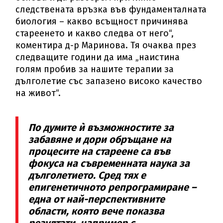
следствената връзка във фундаменталната
биология – какво всъщност причинява
стареенето и какво следва от него“,
коментира д-р Маринова. Тя очаква през
следващите години да има „наистина
голям пробив за нашите терапии за
дълголетие със запазено високо качество
на живот“.
По думите ѝ възможностите за
забавяне и дори обръщане на
процесите на стареене са във
фокуса на съвременната наука за
дълголетието. Сред тях е
епигенетичното репрограмиране –
една от най-перспективните
области, която вече показва
резултати, например с