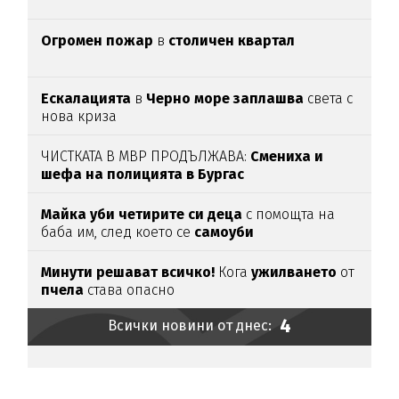
Огромен пожар
в
столичен квартал
Ескалацията
в
Черно море заплашва
света с
нова криза
ЧИСТКАТА В МВР ПРОДЪЛЖАВА:
Смениха и
шефа на полицията в Бургас
Майка уби четирите си деца
с помощта на
баба им, след което се
самоуби
Минути решават всичко!
Кога
ужилването
от
пчела
става опасно
4
Всички новини от днес: