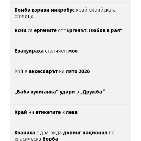
Бомба взриви микробус
край сирийската
столица
Ясни
са
ергените
от
"Ергенът: Любов в рая"
Евакуираха
столичен
мол
Кой е
аксесоарът
на
лято 2026
„Баба хулиганка“ удари
в
„Дружба“
Край
на
етикетите
в
лева
Хванаха
с два вида
допинг национал
по
класическа
борба