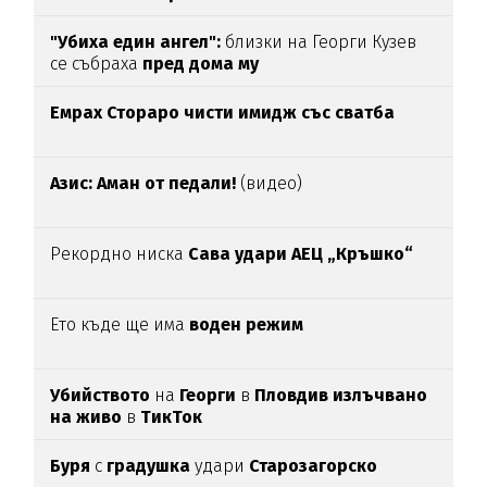
"Убиха един ангел":
близки на Георги Кузев
се събраха
пред дома му
Емрах Стораро чисти имидж със сватба
Азис: Аман от педали!
(видео)
Рекордно ниска
Сава удари АЕЦ „Кръшко“
Ето къде ще има
воден режим
Убийството
на
Георги
в
Пловдив излъчвано
на живо
в
ТикТок
Буря
с
градушка
удари
Старозагорско