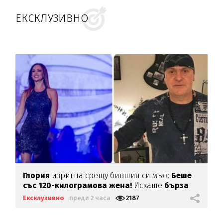
ЕКСКЛУЗИВНО
Глория
изригна срещу бившия си мъж:
Беше
със 120-килограмова жена!
Искаше
бърза
печалба...
Ексклузивно
преди 2 часа
2187