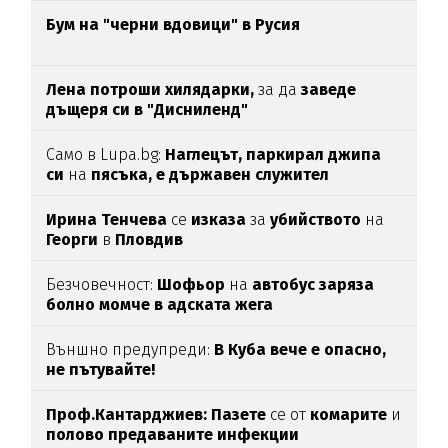
Бум на "черни вдовици" в Русия
Лена потроши хилядарки,
за да
заведе
дъщеря си в "Дисниленд"
Само в Lupa.bg:
Наглецът, паркирал джипа
си
на
пясъка, е държавен служител
Ирина Тенчева
се
изказа
за
убийството
на
Георги
в
Пловдив
Безчовечност:
Шофьор
на
автобус заряза
болно момче в адската жега
Външно предупреди:
В
Куба вече е опасно,
не пътувайте!
Проф.Кантарджиев: Пазете
се от
комарите
и
полово предаваните инфекции