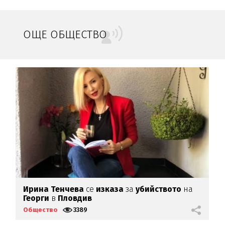
ОЩЕ ОБЩЕСТВО
Ирина Тенчева
се
изказа
за
убийството
на
Б
Георги
в
Пловдив
б
Общество
3389
О