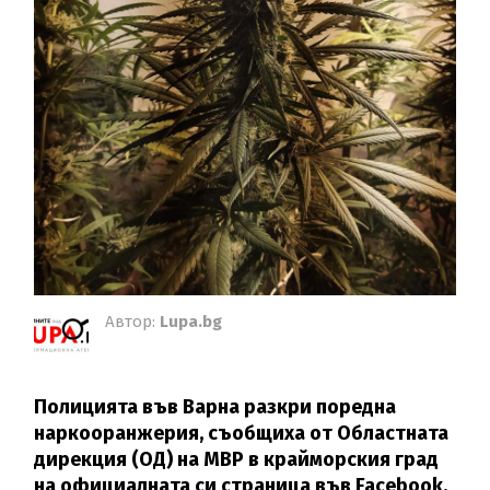
Автор:
Lupa.bg
Полицията във Варна разкри поредна
наркооранжерия, съобщиха от Областната
дирекция (ОД) на МВР в крайморския град
на официалната си страница във Facebook.