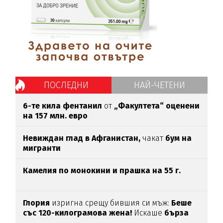
ПОСЛЕДНИ
НАЙ-ЧЕТЕНИ
6-те кила фентанил
от
„Факултета“ оценени
на 157 млн. евро
Невиждан глад в Афганистан,
чакат
бум на
мигранти
Камелия по монокини и прашка на 55 г.
Глория
изригна срещу бившия си мъж:
Беше
със 120-килограмова жена!
Искаше
бърза
печалба...