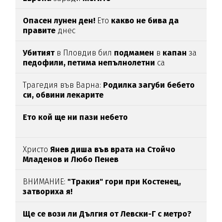
Опасен лунен ден!
Ето
какво не бива да
правите
днес
Убитият
в Пловдив бил
подмамен
в
капан
за
педофили,
петима
непълнолетни
са
задържани
Трагедия във Варна:
Родилка загуби бебето
си, обвини лекарите
Ето кой ще ни пази небето
Христо
Янев диша във врата на Стойчо
Младенов и Любо Пенев
ВНИМАНИЕ:
"Тракия" гори при Костенец,
затвориха я!
Ще се вози ли Дългия от Левски-Г с метро?