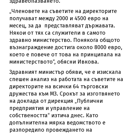
здравеопазването.
„Членовете на съветите на директорите
получават между 2000 и 4500 евро на
месец, за да представляват държавата.
Някои от тях са служители в самото
здравно министерство. Понякога общото
възнаграждение достига около 8000 евро,
което е повече от това на принципала на
министерството“, обясни Ивкова.
Здравният министър обяви, че е изискала
спешен анализ на работата на съветите на
директорите на всички 64 търговски
дружества към МЗ. Срокът за изготвянето
на доклада от дирекция „Публични
предприятия и управление на
собствеността“ изтича днес. Като
допълнителна мярка ведомството е
разпоредило провеждането на