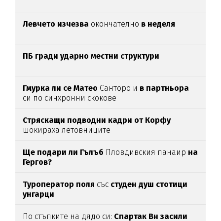
Левчето изчезва
окончателно
в неделя
ПБ гради ударно местни структури
Гмурка ли се Матео
Санторо и
в партньора
си по синхронни скокове
Стряскащи подводни кадри от Корфу
шокираха летовниците
Ще подари ли Гълъб
Пловдивския панаир
на
Гергов?
Туроператор поля
със
студен душ стотици
унгарци
По стъпките на дядо си:
Спартак Вн засили