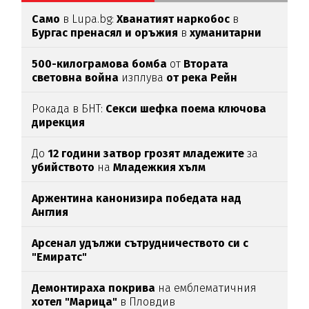
Само
в Lupa.bg:
Хванатият наркобос
в
Бургас пренасял и оръжия
в
хуманитарни
пратки
за
Украйна
500-килограмова бомба
от
Втората
световна война
изплува
от река Рейн
Рокада в БНТ:
Секси шефка поема ключова
дирекция
До
12 години затвор грозят младежите
за
убийството
на
Младежкия хълм
Аржентина канонизира победата над
Англия
Арсенал удължи сътрудничеството си с
"Емиратс"
Демонтираха покрива
на емблематичния
хотел "Марица"
в Пловдив