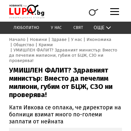
ОЩЕ
ЛЮБОПИТНО
У НАС
СВЯТ
Начало
Новини
Здраве
У нас
Икономика
Общество
Крими
УМИШЛЕН ФАЛИТ? Здравният министър: Вместо
да печелим милиони, губим от БЦЖ, СЗО ни
проверява!
УМИШЛЕН ФАЛИТ? Здравният
министър: Вместо да печелим
милиони, губим от БЦЖ, СЗО ни
проверява!
Катя Ивкова се оплака, че директори на
болници взимат много по-големи
заплати от нейната