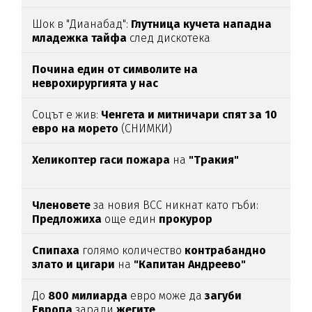
Шок в "Дианабад":
Глутница кучета нападна
младежка тайфа
след дискотека
Почина един от символите на
неврохирургията у нас
Соцът е жив:
Ченгета и митничари спят за 10
евро на морето
(СНИМКИ)
Хеликоптер гаси пожара
на
"Тракия"
Членовете
за новия ВСС никнат като гъби:
Предложиха
още един
прокурор
Спипаха
голямо количество
контрабандно
злато и цигари
на
"Капитан Андреево"
До
800 милиарда
евро може да
загуби
Европа
заради
жегите