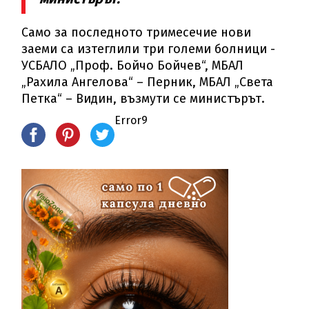
Само за последното тримесечие нови
заеми са изтеглили три големи болници -
УСБАЛО „Проф. Бойчо Бойчев“, МБАЛ
„Рахила Ангелова“ – Перник, МБАЛ „Света
Петка“ – Видин, възмути се министърът.
Error9