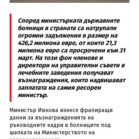
Според министърката държавните
болници в страната са натрупали
огромни задължения в размер на
426,2 милиона евро, от които 21,3
милиона евро са просрочени към 31
март. На този фон членове и
директори на управителни съвети в
лечебните заведения получават
възнаграждения, които надвишават
заплатата на самия ресорен
министър.
Министър Ивкова изнесе фрапиращи
данни за възнагражденията на
ръководните кадри в болниците под
шапката на Министерството на