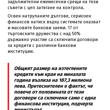
задължителни ежемесечни срещи на тези
съвети с цел затягане на контрола.
Освен натрупаните дългове, сериозен
финансов натиск върху системата оказват
и масовите банкови заеми. 17 от
търговските дружества с над 50%
държавно участие са сключили договори
за кредити с различни банкови
институции.
Общият размер на изтеглените
кредити към края на миналата
година възлиза на 187,3 милиона
лева. Притеснителен е фактът, че
повече от половината от тези
договори са сключени само с една
финансова институция, подчерта
министърът.