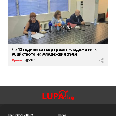
До
12 години затвор грозят младежите
за
Ч
убийството
на
Младежкия хълм
П
Крими
375
К
ЕКСКЛУЗИВНО
ШОУ