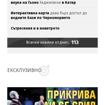
внука на Гьоко
Хаджиевски
в Катар
Интерактивна карта
дава бърз достъп до
водните бази по Черноморието
Сътресения и в инвитрото
113
Всички новини от днес:
ЕКСКЛУЗИВНО