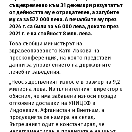
същевременно към 31 декември резултатът
от дейността му е отрицателен, а загубите
му са за 572 000 лева. А печалбите му през
2024 г. са били за 46 000 лева, докато през
2021 г. е на стойност 8 млн. лева.
Това съобщи министърът на
здравеопазването Катя Ивкова на
пресконференция, на която представи
данни за управлението на държавните
лечебни заведения.
„Неосъщественият износ е в размер на 9,2
милиона лева. Изпълнителният директор е
обяснил, че има забавени износи поради
отложени доставки на УНИЦЕФ в
Индонезия, Афганистан и Виетнам, а
продукцията се намира на склад.
Вътрешният одит е константирал, че
нерегламентиран в правилата е начинът