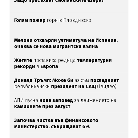
Защо пресъхват смолянските езера?
Голям пожар
гори в Пловдивско
Мелони отхвърли ултиматума на Испания,
очаква се нова мигрантска вълна
Жегите
поставиха редица
температурни
рекорди
в
Европа
Доналд Тръмп:
Може би
аз съм
последният
републикански
президент на САЩ!
(видео)
АПИ пусна
нова заповед
за движението на
камионите през август
Започва чистка във финансовото
министерство, съкращават 6%