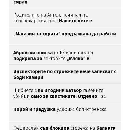
смрад
Родителите на Ангел, починал на
зъболекарския стол:
Нашето дете е
интоксикирано
с препарат, който е
антидотът
на
упойката
„Магазин за хората"
продължава да работи
Абровски поиска
от ЕК извънредна
подкрепа за
секторите
„Мляко“ и
„Свиневъдство“
Инспекторите по строежите вече записват с
боди камери
Шибнете с
по 3 години затвор
гамените
убийци
само за свастиките. Отделно
- за
убийството
Порой и градушка
удариха Силистренско
Федерален
съд блокира
строежа на
балната