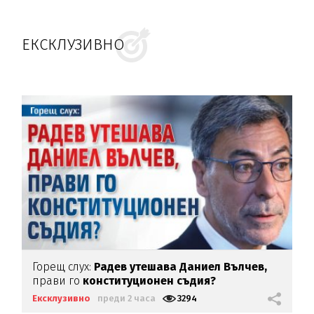
ЕКСКЛУЗИВНО
Горещ слух:
Радев утешава Даниел Вълчев,
прави го
конституционен съдия?
Ексклузивно
преди 2 часа
3294