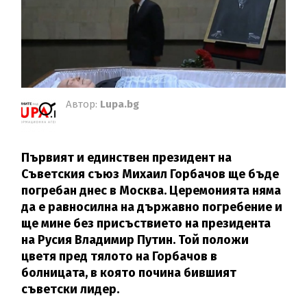
Автор:
Lupa.bg
Първият и единствен президент на
Съветския съюз Михаил Горбачов ще бъде
погребан днес в Москва. Церемонията няма
да е равносилна на държавно погребение и
ще мине без присъствието на президента
на Русия Владимир Путин. Той положи
цветя пред тялото на Горбачов в
болницата, в която почина бившият
съветски лидер.