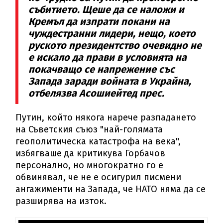
събитието. Щеше да се наложи и
Кремъл да изпрати покани на
чуждестранни лидери, нещо, което
руското президентство очевидно не
е искало да прави в условията на
покачващо се напрежение със
Запада заради войната в Украйна,
отбелязва Асошиейтед прес.
Путин, който някога нарече разпадането
на Съветския съюз "най-голямата
геополитическа катастрофа на века",
избягваше да критикува Горбачов
персонално, но многократно го е
обвинявал, че не е осигурил писмени
ангажименти на Запада, че НАТО няма да се
разширява на изток.