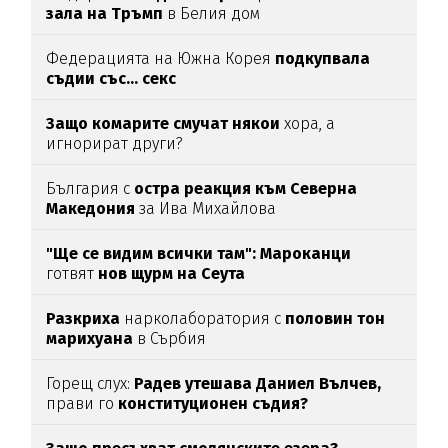
зала на Тръмп
в Белия дом
Федерацията на Южна Корея
подкупвала
съдии със... секс
Защо комарите смучат някои
хора, а
игнорират други?
България с
остра реакция към Северна
Македония
за Ива Михайлова
"Ще се видим всички там":
Мароканци
готвят
нов щурм на Сеута
Разкриха
нарколаборатория с
половин тон
марихуана
в Сърбия
Горещ слух:
Радев утешава Даниел Вълчев,
прави го
конституционен съдия?