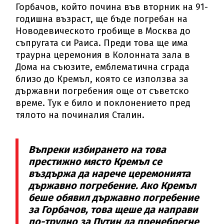
Горбачов, който почина във вторник на 91-
годишна възраст, ще бъде погребан на
Новодевическото гробище в Москва до
съпругата си Раиса. Преди това ще има
траурна церемония в Колонната зала в
Дома на съюзите, емблематична сграда
близо до Кремъл, която се използва за
държавни погребения още от съветско
време. Тук е било и поклонението пред
тялото на починалия Сталин.
Въпреки избирането на това
престижно място Кремъл се
въздържа да нарече церемонията
държавно погребение. Ако Кремъл
беше обявил държавно погребение
за Горбачов, това щеше да направи
по-трудно за Путин да пренебрегне