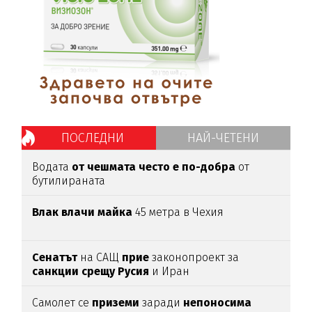
ПОСЛЕДНИ
НАЙ-ЧЕТЕНИ
Водата
от чешмата често е по-добра
от
бутилираната
Влак влачи майка
45 метра в Чехия
Сенатът
на САЩ
прие
законопроект за
санкции срещу Русия
и Иран
Самолет се
приземи
заради
непоносима