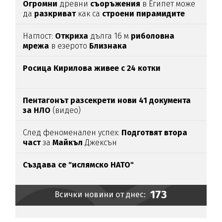
Огромни
древни
съоръжения
в Египет може
да
разкриват
как са
строени пирамидите
Наглост:
Откриха
дълга 16 м
риболовна
мрежа
в езерото
Близнака
Росица Кирилова
живее с 24 котки
Пентагонът разсекрети нови 41 документа
за НЛО
(видео)
След феноменален успех:
Подготвят втора
част
за
Майкъл
Джексън
Създава се "ислямско НАТО"
173
Всички новини от днес: