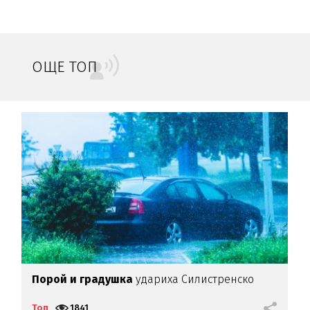
ОЩЕ ТОП
Порой и градушка
удариха Силистренско
З
и
Топ
1841
Т