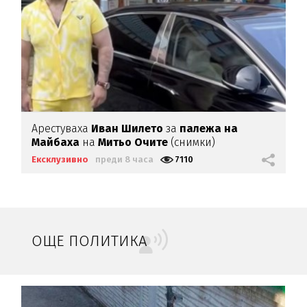
Арестуваха
Иван Шилето
за
палежа на
Майбаха
на
Митьо Очите
(снимки)
Ексклузивно
преди 8 часа
7110
ОЩЕ ПОЛИТИКА