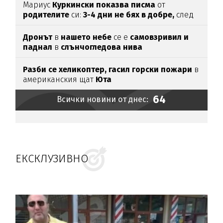
Мариус
Куркински показва писма
от
родителите
си:
3-4 дни не бях в добре,
след
като ги
прочетох
Дронът
в
нашето небе
се е
самовзривил и
паднал
в
слънчогледова нива
Разби се хеликоптер,
гасил горски пожари
в
американския щат
Юта
64
Всички новини от днес:
ЕКСКЛУЗИВНО