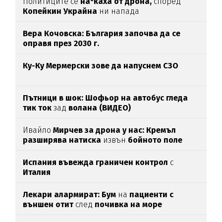
Политиците се
на*каха от дрона,
според
Копейкин Украйна
ни напада
Вера Кочовска: България започва да се
оправя през 2030 г.
Ку-Ку Мермерски зове да напуснем СЗО
Пътници в шок: Шофьор на автобус гледа
тик ток
зад
волана (ВИДЕО)
Ивайло
Мирчев за дрона у нас: Кремъл
разширява натиска
извън
бойното поле
Испания въвежда граничен контрол
с
Италия
Лекари алармират: Бум
на
пациенти с
външен отит
след
почивка на море