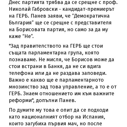
Днес партията трябва да се срещне с проф.
Николай Габровски - кандидат-премиерът
на ГЕРБ. Панев заяви, че “Демократична
България” ще се срещне с представителя
на Борисовата партия, но само за да му
каже “Не”.
"Зад правителството на ГЕРБ ще стои
същата парламентарна група, която
познаваме. Не мисля, че Борисов може да
стои встрани в Банкя, да не си вдига
телефона или да не раздава заповеди.
Важно е какво ще е парламентарното
мнозинство зад това управление, а то е от
ГЕРБ. Знаем отношението им към важните
реформи", допълни Панев.
По думите му това е опит да се подходи
като националният отбор на Испания,
които загубиха първия мач, но после