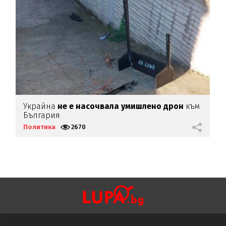
Украйна
не е насочвала умишлено дрон
към
С
България
д
Политика
2670
П