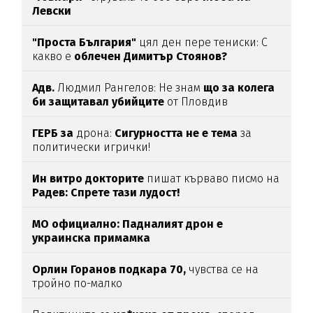
Левски
"Проста България"
цял ден пере тениски: С
какво е
облечен Димитър Стоянов?
Адв.
Людмил Рангелов: Не знам
що за колега
би защитавал убийците
от Пловдив
ГЕРБ за
дрона:
Сигурността не е тема
за
политически игрички!
Ин витро докторите
пишат кърваво писмо на
Радев: Спрете тази лудост!
МО официално: Падналият дрон е
украинска примамка
Орлин Горанов подкара 70,
чувства се на
тройно по-малко