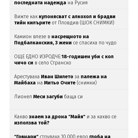
последната надежда
на Русия
Вижте как
купонясват с алкохол и брадви
тийн килърите
от Пловдив (ШОК СНИМКИ)
Камион влезе в
насрещното на
Подбалканския, 3 жени
се спасиха по чудо
(ВИДЕО)
ОЩЕ ЕДНО ИЗРОДЧЕ:
18-годишен уби с кол
чичо си
в село Странско
Арестуваха
Иван Шилето
за
палежа на
Майбаха
на
Митьо Очите
(снимки)
Лионел
Меси загуби
баща си
Какво
знаем за дрона "Майя"
и за какво се
използва той?
"Говнари"
струваха 10 000 евро
глоба на