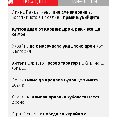
ПОСЛЕДНИ
НАЙ-ЧЕТЕНИ
Лияна Панделиева:
Ние сме виновни
за
касапницата в Пловдив -
правим убийците
медийни звезди!
Култов дядо от Кардам: Дрон, рак - все ще
се мре!
Украйна
не е насочвала умишлено дрон
към
България
Хитът
на лятото -
розов таратор
на Слънчака
(ВИДЕО)
Левски
няма да продава Вуцов
до
зимата
на
2027-а
Семплата
Чамова привика хубавата Олеся
за
дрона
Гари Каспаров:
Победа за Украйна е