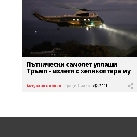
След буря
в мрежата:
Диамант
му
изтри профила си във фейсук
Актуални новини
преди 7 часа
6726