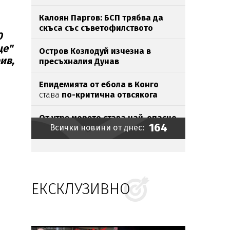
Калоян Паргов: БСП трябва да
скъса със съветофилството
0
це"
Остров Козлодуй изчезна в
ив,
пресъхналия Дунав
Епидемията от ебола в Конго
става
по-критична отвсякога
От утре морето става най-опасно
164
Всички новини от днес:
Икономист: Личният фалит не
спасява от ипотека
ЕКСКЛУЗИВНО
Хакери шетали с години
незабелязано
в държавните
мрежи
Хванаха мастит наркобарон у
нас (СНИМКИ)