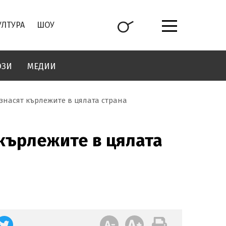
УЛТУРА
ШОУ
ОЗИ
МЕДИИ
азнасят кърлежите в цялата страна
 кърлежите в цялата