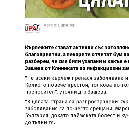
Автор:
Lupa.bg
Кърлежите стават активни със затопляне
благоприятни, а лекарите отчитат бум на
разберем, че сме били ухапани и какъв е
Зашева от Клиниката по инфекциозни за
"Не всеки кърлеж пренася заболяване и 
Колкото повече престои, толкова по-гол
преносител", уточни д-р Зашева.
"В цялата страна са разпространени кър
заболявания са по-често срещани. Марс
България, докато лаймската болест и ку-
допълни тя.