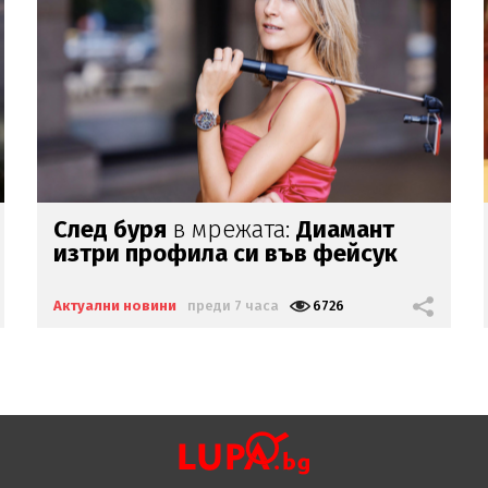
Калоян Паргов: БСП трябва да
скъса със съветофилството
Актуални новини
преди 7 часа
3064