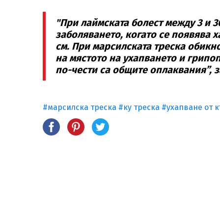
"При лаймската болест между 3 и 
заболяването, когато се появява х
см. При марсилската треска обикн
на мястото на ухапването и грипо
по-чести са общите оплаквания”, 
#марсилска треска
#ку треска
#ухапване от 