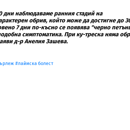
30 дни наблюдаваме ранния стадий на
арактерен обрив, който може да достигне до 3
овено 7 дни по-късно се появява "черно петън
подобна симптоматика. При ку-треска няма обр
заяви д-р Анелия Зашева.
кърлеж
#лаймска болест