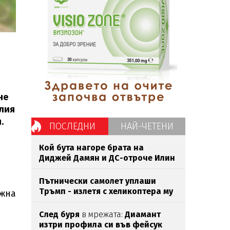
не
елия
.
ПОСЛЕДНИ
НАЙ-ЧЕТЕНИ
Кой бута нагоре брата на
Диджей Дамян и ДС-отроче Илин
Савов?
Пътнически самолет уплаши
Тръмп - излетя с хеликоптера му
Южна
След буря
в мрежата:
Диамант
изтри профила си във фейсук