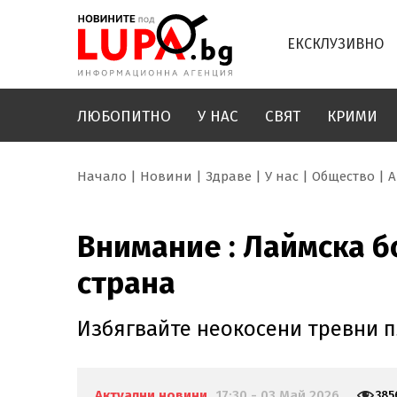
ЕКСКЛУЗИВНО
ЛЮБОПИТНО
У НАС
СВЯТ
КРИМИ
Начало
Новини
Здраве
У нас
Общество
А
Внимание : Лаймска б
страна
Избягвайте неокосени тревни п
Актуални новини
17:30 - 03 Май 2026
385