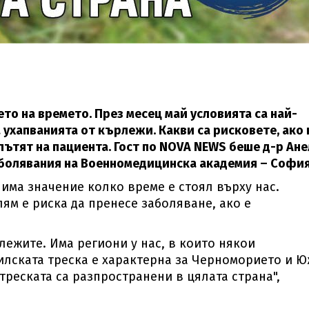
то на времето. През месец май условията са най-
 ухапванията от кърлежи. Какви са рисковете, ако 
 пътят на пациента. Гост по NOVA NEWS беше д-р Ан
болявания на Военномедицинска академия – София
има значение колко време е стоял върху нас.
ям е риска да пренесе заболяване, ако е
лежите. Има региони у нас, в които някои
илската треска е характерна за Черноморието и 
треската са разпространени в цялата страна",