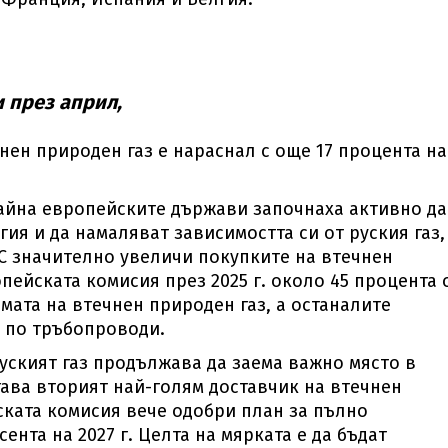
и през април,
нен природен газ е нараснал с още 17 процента на
райна европейските държави започнаха активно да
ия и да намаляват зависимостта си от руския газ,
ЕС значително увеличи покупките на втечнен
пейската комисия през 2025 г. около 45 процента 
рмата на втечнен природен газ, а останалите
т по тръбопроводи.
уският газ продължава да заема важно място в
тава вторият най-голям доставчик на втечнен
ската комисия вече одобри план за пълно
ента на 2027 г. Целта на мярката е да бъдат