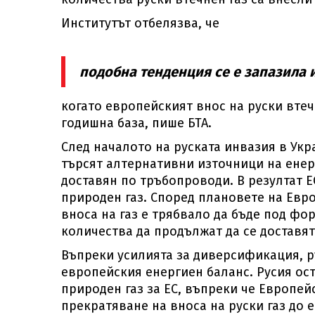
Институтът отбелязва, че
подобна тенденция се е запазила 
когато европейският внос на руски втеч
годишна база, пише БТА.
След началото на руската инвазия в Ук
търсят алтернативни източници на енерг
доставян по тръбопроводи. В резултат 
природен газ. Според плановете на Евро
вноса на газ е трябвало да бъде под фо
количества да продължат да се доставя
Въпреки усилията за диверсификация, р
европейския енергиен баланс. Русия ос
природен газ за ЕС, въпреки че Европей
прекратяване на вноса на руски газ до ес