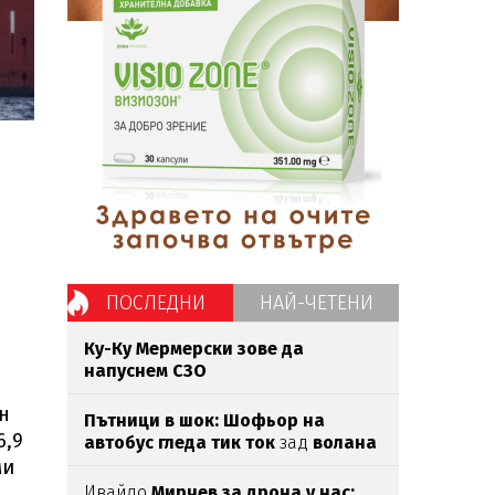
ПОСЛЕДНИ
НАЙ-ЧЕТЕНИ
Ку-Ку Мермерски зове да
напуснем СЗО
н
Пътници в шок: Шофьор на
6,9
автобус гледа тик ток
зад
волана
(ВИДЕО)
ми
Ивайло
Мирчев за дрона у нас: