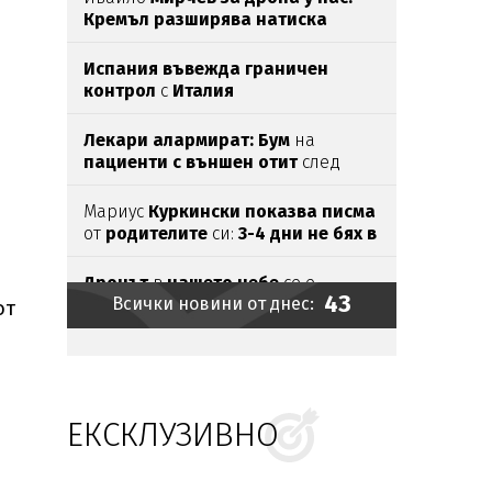
Кремъл разширява натиска
извън
бойното поле
Испания въвежда граничен
контрол
с
Италия
Лекари алармират: Бум
на
пациенти с външен отит
след
почивка на море
Мариус
Куркински показва писма
от
родителите
си:
3-4 дни не бях в
добре,
след като ги
прочетох
Дронът
в
нашето небе
се е
43
Всички новини от днес:
самовзривил и паднал
в
от
слънчогледова нива
Разби се хеликоптер,
гасил
горски пожари
в американския
щат
Юта
ЕКСКЛУЗИВНО
Украински дронове
предизвикаха пожар
в
рафинерия
в руския
Краснодарски край