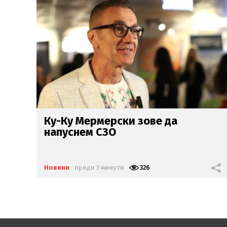
Пътници в шок: Шофьор на
автобус гледа тик ток
зад
волана
(ВИДЕО)
Новини
преди 33 минути
1615