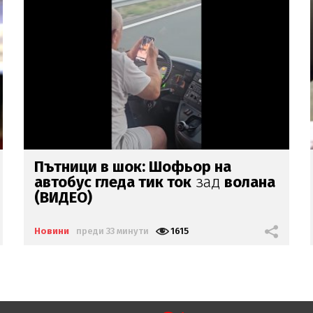
Ивайло
Мирчев за дрона у нас:
Кремъл разширява натиска
извън
бойното поле
Новини
преди 38 минути
1323