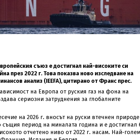
 Европейския съюз е достигнал най-високите си
йна през 2022 г. Това показва ново изследване на
нансов анализ (IEEFA), цитирано от Франс прес.
висимост на Европа от руския газ на фона на
ъздава сериозни затруднения за глобалните
сечие на 2026 г. вносът на руски втечнен природе
о същия период на миналата година и е достигнал 
исокото отчетено ниво от 2022 г. насам. Най-голе
 Франция, Испания и Белгия.