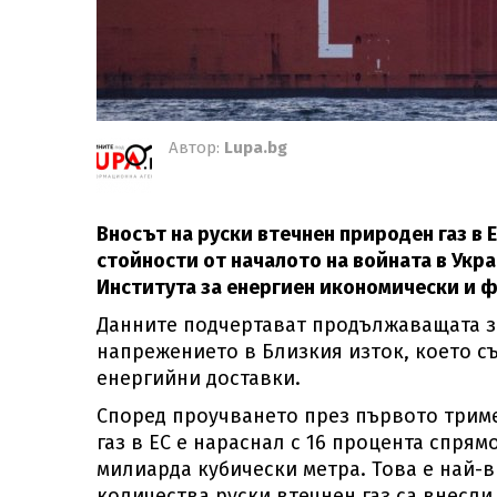
Автор:
Lupa.bg
Вносът на руски втечнен природен газ в
стойности от началото на войната в Укра
Института за енергиен икономически и фи
Данните подчертават продължаващата за
напрежението в Близкия изток, което с
енергийни доставки.
Според проучването през първото триме
газ в ЕС е нараснал с 16 процента спрям
милиарда кубически метра. Това е най-в
количества руски втечнен газ са внесли