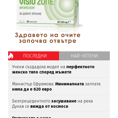
ПОСЛЕДНИ
НАЙ-ЧЕТЕНИ
Учени създадоха модел на
перфектното
женско тяло според мъжете
Министър Ефремова:
Минималната
заплата
няма да е 620 евро
Безпрецедентното
засушаване
на река
Дунав се
вижда от космоса