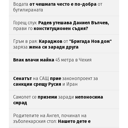
Водата
от чешмата често е по-добра
от
бутилираната
Горещ слух:
Радев утешава Даниел Вълчев,
прави го
конституционен съдия?
Гръм в рая:
Караджов
от
"Бригада Нов дом"
заряза
жена си заради друга
Влак влачи майка
45 метра в Чехия
Сенатът
на САЩ
прие
законопроект за
санкции срещу Русия
и Иран
Самолет се
приземи
заради
непоносима
смрад
Родителите на Ангел, починал на
зъболекарския стол:
Нашето дете е
интоксикирано
с препарат, който е