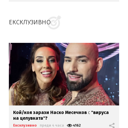
ЕКСКЛУЗИВНО
Кой/коя зарази
Наско Месечков
с
"вируса
на целувката"?
Ексклузивно
преди 4 часа
4162