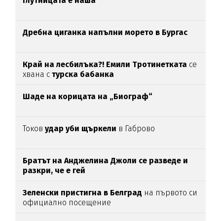
Глутницата е наша
Дребна циганка напълни морето в Бургас
Край на лесбилъка?!
Емили Тротинетката
се
хвана с
турска бабанка
Шаде на корицата на „Биограф“
Токов
удар уби щъркели
в Габрово
Братът на Анджелина Джоли се разведе и
разкри, че е гей
Зеленски пристигна в Белград
на първото си
официално посещение