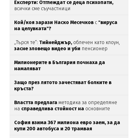
Експерти: Отглеждат се деца психопати,
всички сме съучастници
Кой/коя зарази
Наско Месечков
с
"вируса
на целувката"?
„Търся те“:
Тийнейджър,
облечен като клоун,
засне зловещо видео и уби
пенсионер
Милионерите в България почнаха да
намаляват
Защо през лятото зачестяват болките в
кръста?
Властта предлага
методика за определяне
на
справедлива стойност на
основните
храни
София взима 367 милиона евро заем, за да
купи 200 автобуса и 20 трамвая