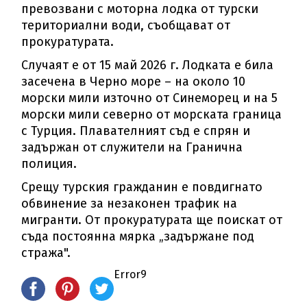
превозвани с моторна лодка от турски
териториални води, съобщават от
прокуратурата.
Случаят е от 15 май 2026 г. Лодката е била
засечена в Черно море – на около 10
морски мили източно от Синеморец и на 5
морски мили северно от морската граница
с Турция. Плавателният съд е спрян и
задържан от служители на Гранична
полиция.
Срещу турския гражданин е повдигнато
обвинение за незаконен трафик на
мигранти. От прокуратурата ще поискат от
съда постоянна мярка „задържане под
стража".
Error9