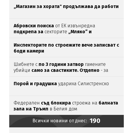
антидотът
на
упойката
„Магазин за хората"
продължава да работи
Абровски поиска
от ЕК извънредна
подкрепа за
секторите
„Мляко“ и
„Свиневъдство“
Инспекторите по строежите вече записват с
боди камери
Шибнете с
по 3 години затвор
гамените
убийци
само за свастиките. Отделно
- за
убийството
Порой и градушка
удариха Силистренско
Федерален
съд блокира
строежа на
балната
зала на Тръмп
в Белия дом
190
Всички новини от днес: