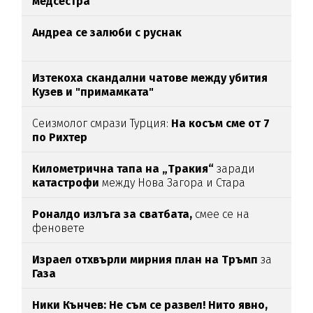
медсестра
Андреа се залюби с руснак
Изтекоха скандални чатове между убития
Кузев и "примамката"
Сеизмолог смрази Турция:
На косъм сме от 7
по Рихтер
Километрична тапа на „Тракия“
заради
катастрофи
между Нова Загора и Стара
Загора
Роналдо излъга за сватбата,
смее се на
феновете
Израел отхвърли мирния план на Тръмп
за
Газа
Ники Кънчев: Не съм се развел! Нито явно,