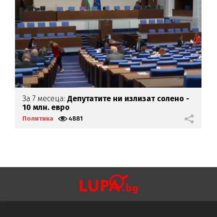
За 7 месеца:
Депутатите ни излизат солено -
К
10 млн. евро
д
Политика
4881
П