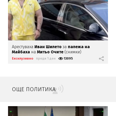
Арестуваха
Иван Шилето
за
палежа на
Майбаха
на
Митьо Очите
(снимки)
Ексклузивно
преди 1 ден
13095
ОЩЕ ПОЛИТИКА