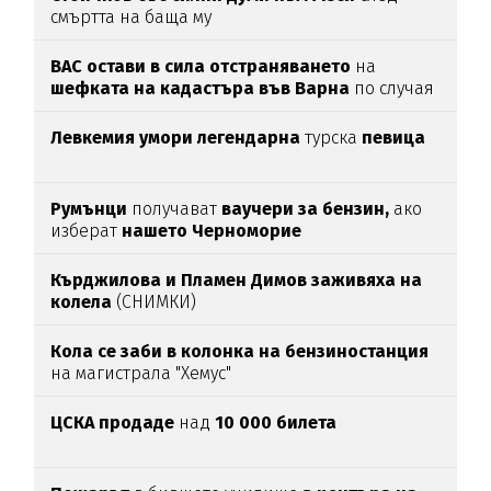
смъртта на баща му
ВАС остави в сила отстраняването
на
шефката на кадастъра във Варна
по случая
„Баба Алино“
Левкемия умори легендарна
турска
певица
Румънци
получават
ваучери за бензин,
ако
изберат
нашето Черноморие
Кърджилова и Пламен Димов заживяха на
колела
(СНИМКИ)
Кола се заби в колонка на бензиностанция
на магистрала "Хемус"
ЦСКА продаде
над
10 000 билета