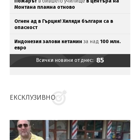
Пожарът
в бившето училище
в центъра на
Монтана пламна отново
Огнен ад в Гърция! Хиляди българи са в
опасност
Индонезия залови кетамин
за над
100 млн.
евро
85
Всички новини от днес:
ЕКСКЛУЗИВНО