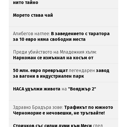
нито тайно
Морето става чай
Алибегов наглее:
В заведението с таратора
за 10 евро няма свободни места
Преди убийството на Младежкия хълм:
Наркоман се измъкнал на косъм от
"ловците на педофили"
50 млн. евро превръщат
легендарен
завод
за вагони в индустриален парк
НАСА удължи живота
на
"Вояджър 2"
Здравко Брадъра зове:
Трафикът по южното
Черноморие е нечовешки, не тръгвайте!
(ВИДЕО)
Стоичков със силни думи към Меси
след