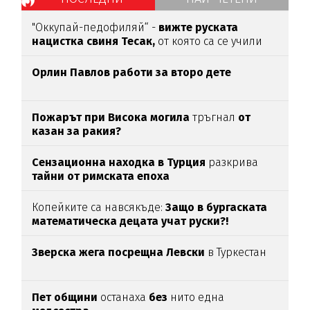
"Оккупай-педофиляй“ -
вижте руската
нацистка свиня Тесак,
от която са се учили
нашите изродчета
Орлин Павлов работи за второ дете
Пожарът при Висока могила
тръгнал
от
казан за ракия?
Сензационна находка в Турция
разкрива
тайни от римската епоха
Копейките са навсякъде:
Защо в бургаската
математическа децата учат руски?!
Зверска жега посрещна Левски
в Туркестан
Пет общини
останаха
без
нито една