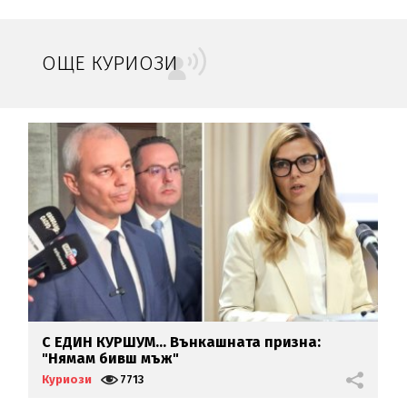
ОЩЕ КУРИОЗИ
С ЕДИН КУРШУМ... Вънкашната призна:
Р
)
"Нямам бивш мъж"
"
с
Куриози
7713
К