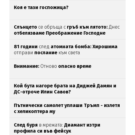
Коя е тази госпожица?
Слънцето
се обръща с
гръб към лятото:
Днес
отбелязваме
Преображение Господне
81 години
след
атомната бомба: Хирошима
отправи
послание
към света
Внимание:
Отново
опасно време
Кой бута нагоре брата на Диджей Дамян и
ДС-отроче Илин Савов?
Пътнически самолет уплаши Тръмп - излетя
с хеликоптера му
След буря
в мрежата:
Диамант изтри
профила си във фейсук