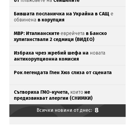
от
плажовете на
Сейшелите
Бившата посланичка на Украйна в САЩ
е
обвинена
в корупция
МВР: Италианските
еврейчета
в Банско
хулиганствали 2 седмици (ВИДЕО)
Избраха чрез жребий шефа на
новата
антикорупционна комисия
Рок легендата Глен Хюз слиза от сцената
Сътвориха ГМО-кучета,
които
не
предизвикват алергии (СНИМКИ)
8
Всички новини от днес: