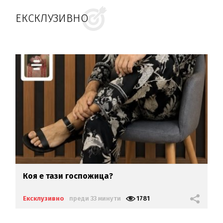
ЕКСКЛУЗИВНО
Коя е тази госпожица?
Ексклузивно
преди 33 минути
1781