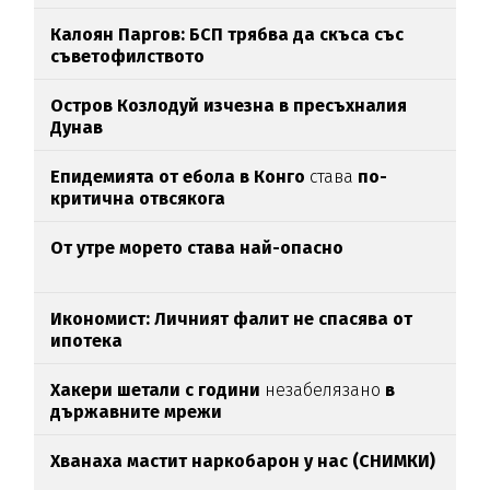
Калоян Паргов: БСП трябва да скъса със
съветофилството
Остров Козлодуй изчезна в пресъхналия
Дунав
Епидемията от ебола в Конго
става
по-
критична отвсякога
От утре морето става най-опасно
Икономист: Личният фалит не спасява от
ипотека
Хакери шетали с години
незабелязано
в
държавните мрежи
Хванаха мастит наркобарон у нас (СНИМКИ)