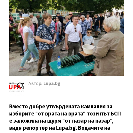
Автор:
Lupa.bg
Вместо добре утвърдената кампания за
изборите "от врата на врата" този път БСП
е заложила на щурм "от пазар на пазар",
видя репортер на Lupa.bg. Водачите на