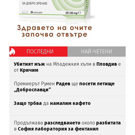
ПОСЛЕДНИ
НАЙ-ЧЕТЕНИ
Убитият мъж
на Младежкия хълм в
Пловдив
е
от
Кричим
Премиерът Румен
Радев
ще
посети летище
„Доброславци“
Защо трбва
да
намалим кафето
Продължава
разследването
около
разбитата
в
София лаборатория за фентанил