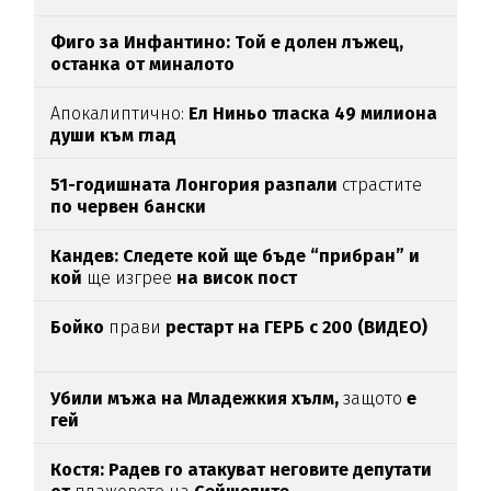
Фиго за Инфантино: Той е долен лъжец,
останка от миналото
Апокалиптично:
Ел Ниньо тласка 49 милиона
души към глад
51-годишната Лонгория разпали
страстите
по червен бански
Кандев: Следете кой ще бъде “прибран” и
кой
ще изгрее
на висок пост
Бойко
прави
рестарт на ГЕРБ с 200 (ВИДЕО)
Убили мъжа на Младежкия хълм,
защото
е
гей
Костя: Радев го атакуват неговите депутати