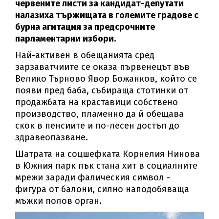
червените листи за кандидат-депутати
налазиха тържищата в големите градове с
бурна агитация за предсрочните
парламентарни избори.
Най-активен в обещанията сред
зарзаватчиите се оказа първенецът във
Велико Търново Явор Божанков, който се
появи пред баба, събираща стотинки от
продажбата на краставици собствено
производство, пламенно да й обещава
скок в пенсиите и по-лесен достъп до
здравеопазване.
Шатрата на соцшефката Корнелия Нинова
в Южния парк пък стана хит в социалните
мрежи заради фалическия символ -
фигура от балони, силно наподобяваща
мъжки полов орган.