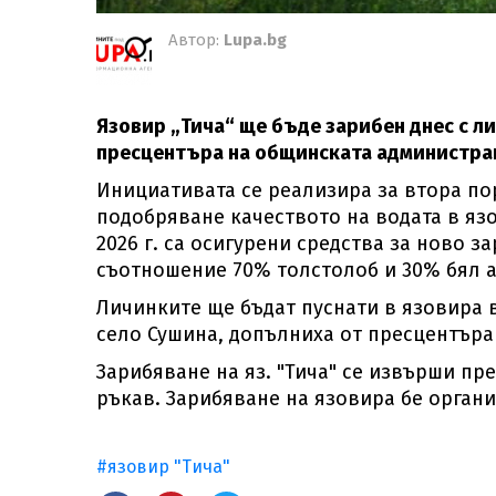
Автор:
Lupa.bg
Язовир „Тича“ ще бъде зарибен днес с л
пресцентъра на общинската администра
Инициативата се реализира за втора пор
подобряване качеството на водата в яз
2026 г. са осигурени средства за ново з
съотношение 70% толстолоб и 30% бял 
Личинките ще бъдат пуснати в язовира в
село Сушина, допълниха от пресцентър
Зарибяване на яз. "Тича" се извърши пр
ръкав. Зарибяване на язовира бе организ
#язовир "Тича"