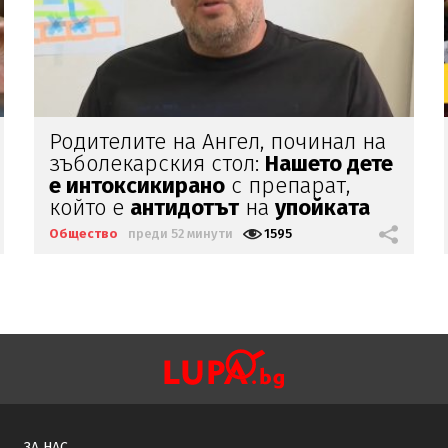
„Магазин за хората"
продължава
да работи
Общество
преди 59 минути
1535
ЗА НАС