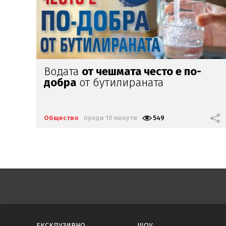
Родителите на Ангел, починал на
зъболекарския стол:
Нашето дете
е интоксикирано
с препарат,
който е
антидотът
на
упойката
Общество
преди 52 минути
1595
ЕКСКЛУЗИВНО
ШОУ