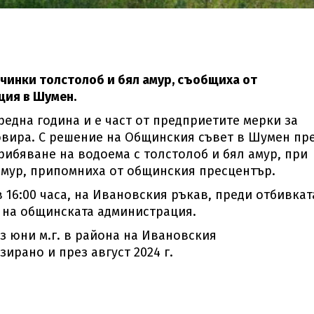
ичинки толстолоб и бял амур, съобщиха от
ция в Шумен.
една година и е част от предприетите мерки за
овира. С решение на Общинския съвет в Шумен пр
арибяване на водоема с толстолоб и бял амур, при
амур, припомниха от общинския пресцентър.
 16:00 часа, на Ивановския ръкав, преди отбивкат
а на общинската администрация.
ез юни м.г. в района на Ивановския
ирано и през август 2024 г.