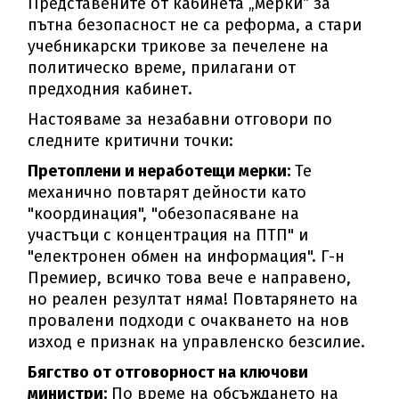
Представените от кабинета „мерки“ за
пътна безопасност не са реформа, а стари
учебникарски трикове за печелене на
политическо време, прилагани от
предходния кабинет.
Настояваме за незабавни отговори по
следните критични точки:
Претоплени и неработещи мерки:
Те
механично повтарят дейности като
"координация", "обезопасяване на
участъци с концентрация на ПТП" и
"електронен обмен на информация". Г-н
Премиер, всичко това вече е направено,
но реален резултат няма! Повтарянето на
провалени подходи с очакването на нов
изход е признак на управленско безсилие.
Бягство от отговорност на ключови
министри:
По време на обсъждането на