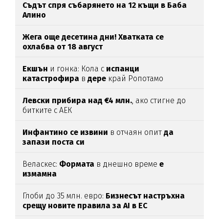
Съдът спря събарянето на 12 къщи в Баба
Алино
Жега още десетина дни! Хватката се
охлабва от 18 август
Екшън
и гонка: Кола с
испанци
катастрофира
в
дере
край Ропотамо
Левски прибира над €4 млн.
, ако стигне до
битките с АЕК
Инфантино се извини
в отчаян опит
да
запази поста си
Веласкес:
Формата
в днешно време
е
измамна
Глоби до 35 млн. евро:
Бизнесът настръхна
срещу новите правила за AI в ЕС