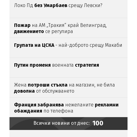
Локо Пд
без Умарбаев
срещу Левски?
Пожар
на АМ „Тракия“ край Велинград,
движението
се регулира
Групата на ЦСКА
- най-доброто срещу Макаби
Путин променя
военната
стратегия
Жена
потроши
стъкла
на магазин, не била
доволна
от обслужването
Франция забранява
нежеланите
рекламни
обаждания
по телефона
100
Всички новини от днес: