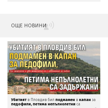
ОЩЕ НОВИНИ
Убитият
в Пловдив бил
подмамен
в
капан
за
Т
педофили,
петима
непълнолетни
са
с