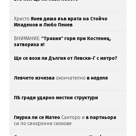
Христо
Янев диша във врата на Стойчо
Младенов и Любо Пенев
ВНИМАНИЕ:
"Тракия" гори при Костенец,
затвориха я!
Ще се вози ли Дългия от Левски-Г с метро?
Левчето изчезва
окончателно
в неделя
ПБ гради ударно местни структури
Гмурка ли се Матео
Санторо и
в партньора
си по синхронни скокове