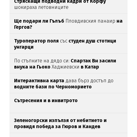
Стряскащи подводни кадри от Корфу
шокираха летовниците
Ще подари ли Гълъб
Пловдивския панаир
на
Гергов?
Туроператор поля
със
студен душ стотици
унгарци
По стъпките на дядо си:
Спартак Вн засили
внука на Гьоко
Хаджиевски
в Катар
Интерактивна карта
дава бърз достъп до
водните бази по Черноморието
Сътресения и в инвитрото
Зеленогорски изпълзя от небитието и
провидя победа за Гюров и Кандев