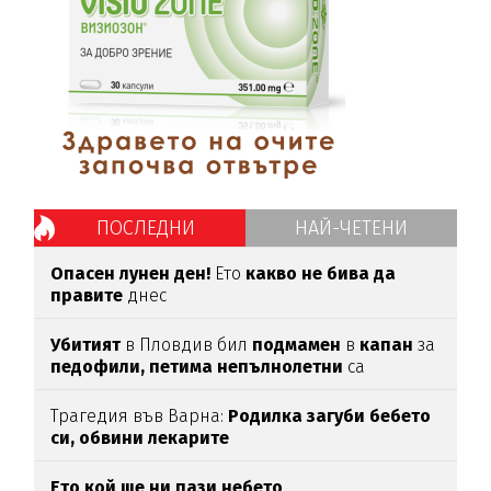
ПОСЛЕДНИ
НАЙ-ЧЕТЕНИ
Опасен лунен ден!
Ето
какво не бива да
правите
днес
Убитият
в Пловдив бил
подмамен
в
капан
за
педофили,
петима
непълнолетни
са
задържани
Трагедия във Варна:
Родилка загуби бебето
си, обвини лекарите
Ето кой ще ни пази небето