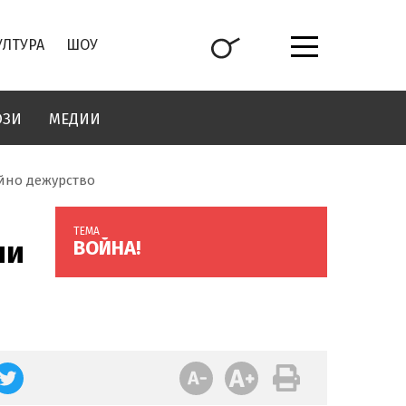
УЛТУРА
ШОУ
ОЗИ
МЕДИИ
йно дежурство
ТЕМА
ни
ВОЙНА!