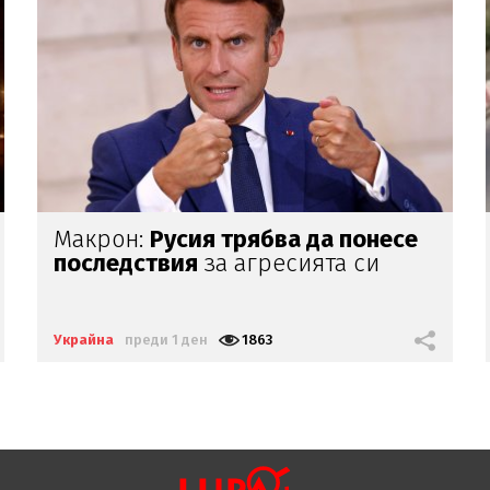
Не, руските орки
не атакуват
цивилни!
Вижте как дрон
взривява
сергия за зеленчуци
(ШОК ВИДЕО)
Украйна
преди 1 ден
2730