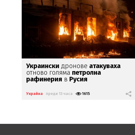
Макрон:
Русия трябва да понесе
последствия
за агресията си
Украйна
преди 1 ден
1863