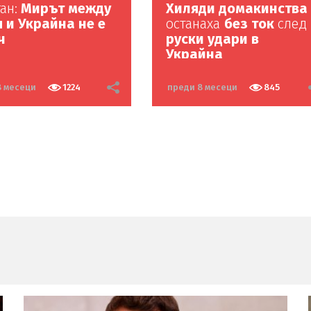
ан:
Мирът между
Хиляди домакинства
 и Украйна не е
останаха
без ток
след
ч
руски удари в
Украйна
8 месеци
1224
преди 8 месеци
845