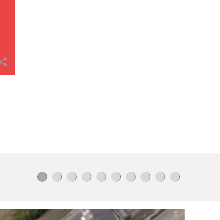
Ескалацията
в
Черно море
заплашва
света с нова криза
ЧИСТКАТА В МВР ПРОДЪЛЖАВА:
Смениха и шефа на полицията в
Бургас
Майка уби четирите си деца
с
помощта на баба им, след което се
самоуби
Минути решават всичко!
Кога
ужилването
от
пчела
става опасно
Кметът
на
Дупница избута дете
с
увреждане
в
храм
Огромен
пожар блокира АМ
„Тракия“
Издирват глутница
безстопанствени
кучета
в София