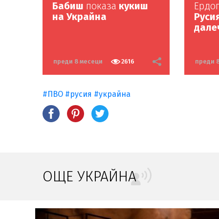
Бабиш
показа
кукиш
Ердог
на Украйна
Русия
дале
преди 8 месеци
2616
преди 
#ПВО
#русия
#украйна
ОЩЕ УКРАЙНА