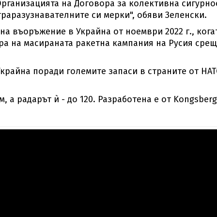
Организацията на Договора за колективна сигурно
траразузнавателните си мерки", обяви Зеленски.
 на въоръжение в Украйна от ноември 2022 г., кога
ара на масираната ракетна кампания на Русия срещ
.
Украйна поради големите запаси в страните от НА
м, а радарът ѝ - до 120. Разработена е от Kongsberg