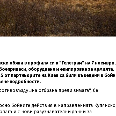
ки обяви в профила си в "Телеграм" на 7 ноември,
 боеприпаси, оборудване и екипировка за армията.
 от партньорите на Киев са били въведени в бойн
вече подробности.
отивовъздушна отбрана преди зимата", бе
осно бойните действия в направленията Купянско
полага и с нови разузнавателни данни за