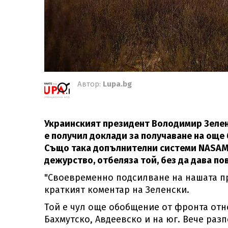
Автор:
Lupa.bg
Украинският президент Володимир Зеленс
е получил доклади за получаване на още
Също така допълнителни системи NASAMS
дежурство, отбеляза той, без да дава по
"Своевременно подсилване на нашата пр
краткият коментар на Зеленски.
Той е чул още обобщение от фронта отн
Бахмутско, Авдеевско и на юг. Вече раз