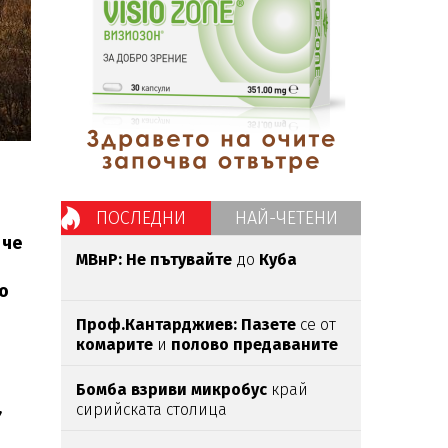
ПОСЛЕДНИ
НАЙ-ЧЕТЕНИ
 че
МВнР: Не пътувайте
до
Куба
о
Проф.Кантарджиев: Пазете
се от
комарите
и
полово предаваните
инфекции
Бомба взриви микробус
край
,
сирийската столица