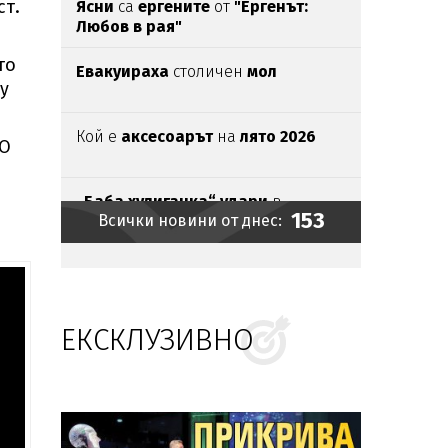
ст.
Ясни
са
ергените
от
"Ергенът:
Любов в рая"
то
Евакуираха
столичен
мол
у
Кой е
аксесоарът
на
лято 2026
ТО
„Баба хулиганка“ удари
в
153
Всички новини от днес:
„Дружба“
Край
на
етикетите
в
лева
ЕКСКЛУЗИВНО
Хванаха
с два вида
допинг
национал
по класическа
борба
Близки на убития в Пловдив
Георги Кузев се събраха на бдение
пред дома му