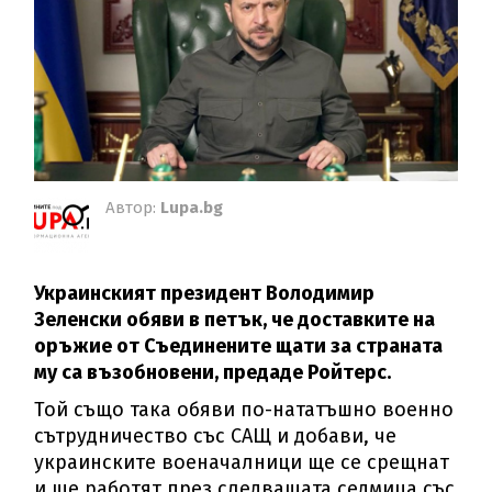
Автор:
Lupa.bg
Украинският президент Володимир
Зеленски обяви в петък, че доставките на
оръжие от Съединените щати за страната
му са възобновени, предаде Ройтерс.
Той също така обяви по-нататъшно военно
сътрудничество със САЩ и добави, че
украинските военачалници ще се срещнат
и ще работят през следващата седмица със