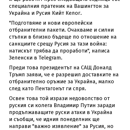
специалния пратеник на Вашингтон за
Украйна и Русия Кийт Келог.
"Подготвяме и нови европейски
отбранителни пакети. Очакваме и силни
стъпки в близко бъдеще по отношение на
санкциите срещу Русия за тази война:
натискът трябва да проработи", написа
Зеленски в Telegram.
Преди това президентът на САЩ Доналд
Тръмп заяви, че е разрешил доставките на
отбранително оръжие за Украйна, малко
след като Пентагонът ги спря.
Освен това той изрази недоволство от
руския си колега Владимир Путин заради
продължаващите руски атаки в Украйна
и съобщи, че идния понеделник ще
направи "важно изявление" за Русия, но