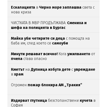
Ескалацията
в
Черно море заплашва
света с
нова криза
ЧИСТКАТА В МВР ПРОДЪЛЖАВА:
Смениха и
шефа на полицията в Бургас
Майка уби четирите си деца
с помощта на
баба им, след което се
самоуби
Минути решават всичко!
Кога
ужилването
от
пчела
става опасно
Кметът
на
Дупница избута дете
с
увреждане
в
храм
Огромен
пожар блокира АМ „Тракия“
Издирват глутница
безстопанствени
кучета
в
София