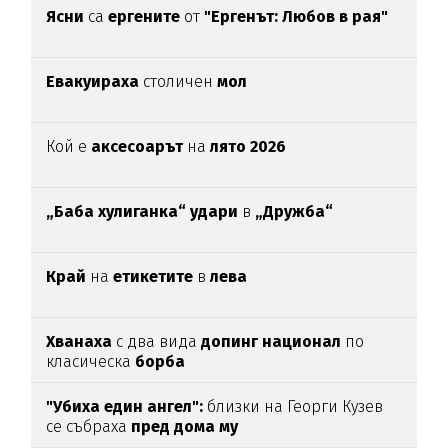
Ясни
са
ергените
от
"Ергенът: Любов в рая"
Евакуираха
столичен
мол
Кой е
аксесоарът
на
лято 2026
„Баба хулиганка“ удари
в
„Дружба“
Край
на
етикетите
в
лева
Хванаха
с два вида
допинг национал
по
класическа
борба
"Убиха един ангел":
близки на Георги Кузев
се събраха
пред дома му