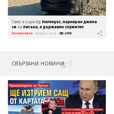
Само в Lupa.bg:
Наглецът, паркирал джипа
си
на
пясъка, е държавен служител
Ексклузивно
преди 3 часа
4180
СВЪРЗАНИ НОВИНИ