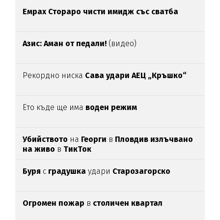
Емрах Стораро чисти имидж със сватба
Азис: Аман от педали!
(видео)
Рекордно ниска
Сава удари АЕЦ „Кръшко“
Ето къде ще има
воден режим
Убийството
на
Георги
в
Пловдив излъчвано
на живо
в
ТикТок
Буря
с
градушка
удари
Старозагорско
Огромен пожар
в
столичен квартал