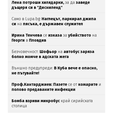
Лена потроши хилядарки,
за да
заведе
дъщеря си в "Дисниленд"
Само в Lupa.bg:
Наглецът, паркирал джипа
си
на
пясъка, е държавен служител
Ирина Тенчева
се
изказа
за
убийството
на
Георги
в
Пловдив
Безчовечност:
Шофьор
на
автобус заряза
болно момче в адската жега
Външно предупреди:
В
Куба вече е опасно,
не пътувайте!
Проф.Кантарджиев: Пазете
се от
комарите
и
полово предаваните инфекции
Бомба взриви микробус
край сирийската
столица