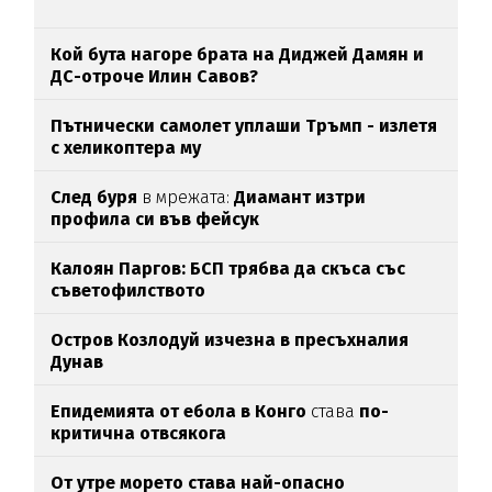
Кой бута нагоре брата на Диджей Дамян и
ДС-отроче Илин Савов?
Пътнически самолет уплаши Тръмп - излетя
с хеликоптера му
След буря
в мрежата:
Диамант изтри
профила си във фейсук
Калоян Паргов: БСП трябва да скъса със
съветофилството
Остров Козлодуй изчезна в пресъхналия
Дунав
Епидемията от ебола в Конго
става
по-
критична отвсякога
От утре морето става най-опасно