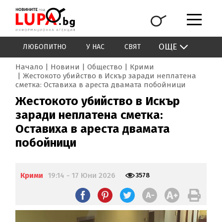
ОЩЕ
ЛЮБОПИТНО
У НАС
СВЯТ
Начало
Новини
Общество
Крими
Жестокото убийство в Искър заради неплатена
сметка: Оставиха в ареста двамата побойници
Жестокото убийство в Искър
заради неплатена сметка:
Оставиха в ареста двамата
побойници
Крими
19:14 - 17 Юни 2026
3578