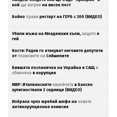
кой
ще изгрее
на висок пост
Бойко
прави
рестарт на ГЕРБ с 200 (ВИДЕО)
Убили мъжа на Младежкия хълм,
защото
е
гей
Костя: Радев го атакуват неговите депутати
от
плажовете на
Сейшелите
Бившата посланичка на Украйна в САЩ
е
обвинена
в корупция
МВР: Италианските
еврейчета
в Банско
хулиганствали 2 седмици (ВИДЕО)
Избраха чрез жребий шефа на
новата
антикорупционна комисия