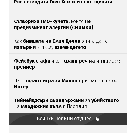
Рок легендата Глен Хюз слиза от сцената
Сътвориха ГМО-кучета,
които
не
предизвикват алергии (СНИМКИ)
Как
бившата на Емил Дечев
опита да го
изпържи
и да му
вземе детето
Фейсбук сгафи
яко -
свали реч на
индийския
премиер
Наш
талант игра за Милан
при равенство
с
Интер
Тийнейджъри са задържани
за
убийството
на
Младежкия хълм
в Пловдив
4
Всички новини от днес: