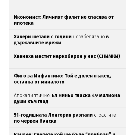
Икономист: Личният фалит не спасява от
ипотека
Хакери шетали с години
незабелязано
в
държавните мрежи
Хванаха мастит наркобарон у нас (СНИМКИ)
Фиго за Инфантино: Той е долен лъжец,
останка от миналото
Апокалиптично:
Ел Ниньо тласка 49 милиона
души към глад
51-годишната Лонгория разпали
страстите
по червен бански
Кандев: Следете кой ще бъде “прибран” и