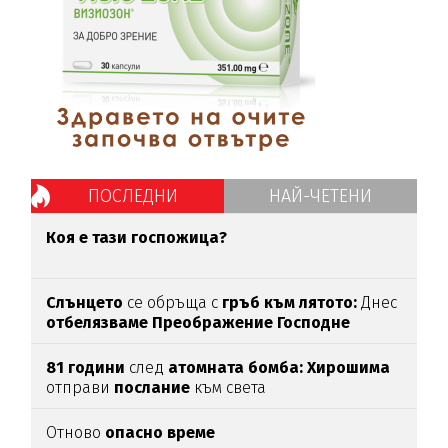
ПОСЛЕДНИ
НАЙ-ЧЕТЕНИ
Коя е тази госпожица?
Слънцето
се обръща с
гръб към лятото:
Днес
отбелязваме
Преображение Господне
81 години
след
атомната бомба: Хирошима
отправи
послание
към света
Отново
опасно време