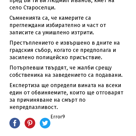
пред Би Ти Ви Людмил Иванов, кмет на
село Староселци.
Съмненията са, че камерите са
преглеждани избирателно и част от
записите са умишлено изтрити.
Престъплението е извършено в дните на
градския събор, когато се предполага и
засилено полицейско присъствие.
Потърпевши твърдят, че жалби срещу
собственика на заведението са подавани.
Експертиза ще определи вината на всеки
един от обвиняемите, които ще отговарят
за причиняване на смърт по
непредпазливост.
Error9