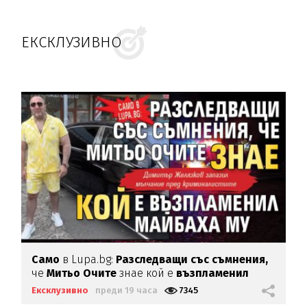
ЕКСКЛУЗИВНО
Само
в Lupa.bg:
Разследващи със съмнения,
че
Митьо Очите
знае кой е
възпламенил
Майбаха му
Ексклузивно
преди 19 часа
7345