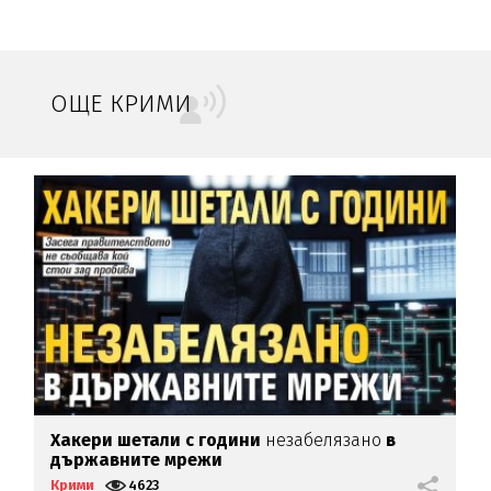
ОЩЕ КРИМИ
Хакери шетали с години
незабелязано
в
Х
държавните мрежи
Крими
4623
К