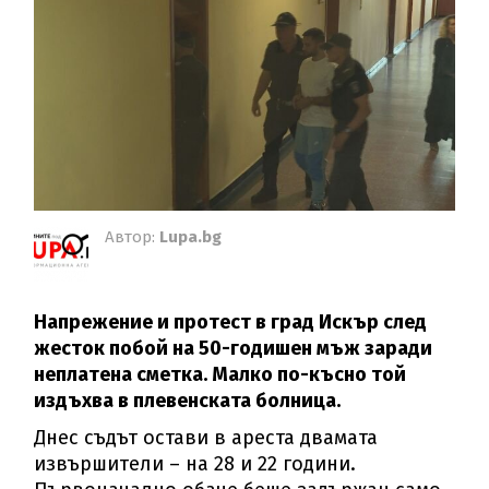
Автор:
Lupa.bg
Напрежение и протест в град Искър след
жесток побой на 50-годишен мъж заради
неплатена сметка. Малко по-късно той
издъхва в плевенската болница.
Днес съдът остави в ареста двамата
извършители – на 28 и 22 години.