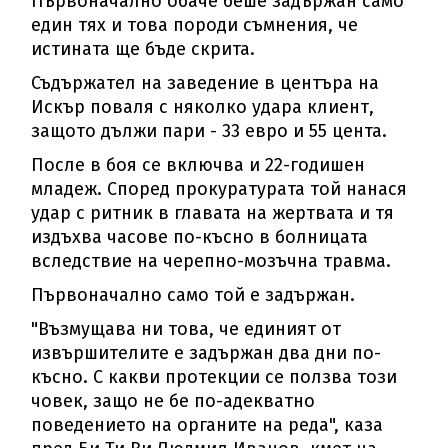
Първоначално обаче беше задържан само
един тях и това породи съмнения, че
истината ще бъде скрита.
Съдържател на заведение в центъра на
Искър поваля с няколко удара клиент,
защото дължи пари - 33 евро и 55 цента.
После в боя се включва и 22-годишен
младеж. Според прокуратурата той нанася
удар с ритник в главата на жертвата и тя
издъхва часове по-късно в болницата
вследствие на черепно-мозъчна травма.
Първоначално само той е задържан.
"Възмущава ни това, че единият от
извършителите е задържан два дни по-
късно. С какви протекции се ползва този
човек, защо не бе по-адекватно
поведението на органите на реда", каза