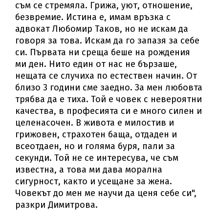
съм се стремяла. Грижа, уют, отношение,
безвремие. Истина е, имам връзка с
адвокат Любомир Таков, но не искам да
говоря за това. Искам да го запазя за себе
си. Първата ни среща беше на рождения
ми ден. Нито един от нас не бързаше,
нещата се случиха по естествен начин. От
близо 3 години сме заедно. За мен любовта
трябва да е тиха. Той е човек с невероятни
качества, в професията си е много силен и
целенасочен. В живота е милостив и
грижовен, страхотен баща, отдаден и
всеотдаен, но и голяма буря, пали за
секунди. Той не се интересува, че съм
известна, а това ми дава морална
сигурност, както и усещане за жена.
Човекът до мен ме научи да ценя себе си",
разкри Димитрова.