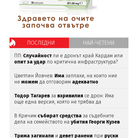
ПОСЛЕДНИ
НАЙ-ЧЕТЕНИ
ПП:
Случайност
ли е дронът край Кардам или
опит
за
удар
по критична инфраструктура?
Цветлин Йовчев:
Има
заплахи, на които ние
не
можем
да отговорим
адекватно
Тодор
Тагарев
за
взривилия
се дрон: Има
още една версия, която не трябва да
изключваме
В Кричим
събират
средства
за съдебните
дела на семейството на
убития
Георги
Кузев
Трима
загинали
и
девет
ранени
при
руски