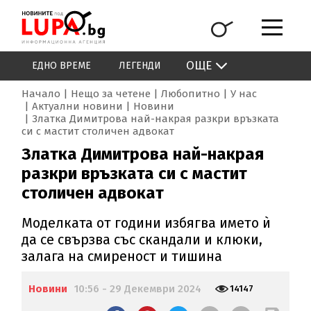
ОЩЕ
ЕДНО ВРЕМЕ
ЛЕГЕНДИ
Начало
Нещо за четене
Любопитно
У нас
Актуални новини
Новини
Златка Димитрова най-накрая разкри връзката
си с мастит столичен адвокат
Златка Димитрова най-накрая
разкри връзката си с мастит
столичен адвокат
Моделката от години избягва името ѝ
да се свързва със скандали и клюки,
залага на смиреност и тишина
Новини
10:56 - 29 Декември 2024
14147