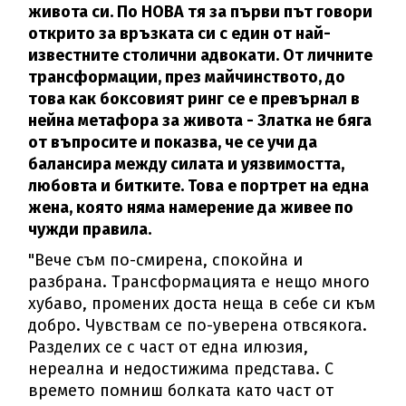
живота си. По НОВА тя за първи път говори
открито за връзката си с един от най-
известните столични адвокати. От личните
трансформации, през майчинството, до
това как боксовият ринг се е превърнал в
нейна метафора за живота - Златка не бяга
от въпросите и показва, че се учи да
балансира между силата и уязвимостта,
любовта и битките. Това е портрет на една
жена, която няма намерение да живее по
чужди правила.
"Вече съм по-смирена, спокойна и
разбрана. Трансформацията е нещо много
хубаво, промених доста неща в себе си към
добро. Чувствам се по-уверена отвсякога.
Разделих се с част от една илюзия,
нереална и недостижима представа. С
времето помниш болката като част от