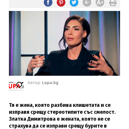
Автор:
Lupa.bg
Тя е жена, която разбива клишетата и се
изправя срещу стереотипите със смелост.
Златка Димитрова е жената, която не се
страхува да се изправи срещу бурите в