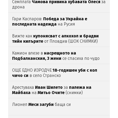
Семплата
Чамова привика хубавата Олеся
за
дрона
Гари Каспаров:
Победа за Украйна е
последната надежда
на Русия
Вижте как
купонясват с алкохол и брадви
тийн килърите
от Пловдив (ШОК СНИМКИ)
Камион влезе в
насрещното на
Подбалканския, 3 жени
се спасиха по чудо
(ВИДЕО)
ОЩЕ ЕДНО ИЗРОДЧЕ:
18-годишен уби с кол
чичо си
в село Странско
Арестуваха
Иван Шилето
за
палежа на
Майбаха
на
Митьо Очите
(снимки)
Лионел
Меси загуби
баща си