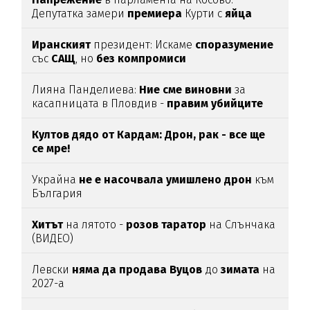
Депутатка замери
премиера
Курти с
яйца
Иранският
президент: Искаме
споразумение
със
САЩ
, но
без
компромиси
Лияна Панделиева:
Ние сме виновни
за
касапницата в Пловдив -
правим убийците
медийни звезди!
Култов дядо от Кардам: Дрон, рак - все ще
се мре!
Украйна
не е насочвала умишлено дрон
към
България
Хитът
на лятото -
розов таратор
на Слънчака
(ВИДЕО)
Левски
няма да продава Вуцов
до
зимата
на
2027-а