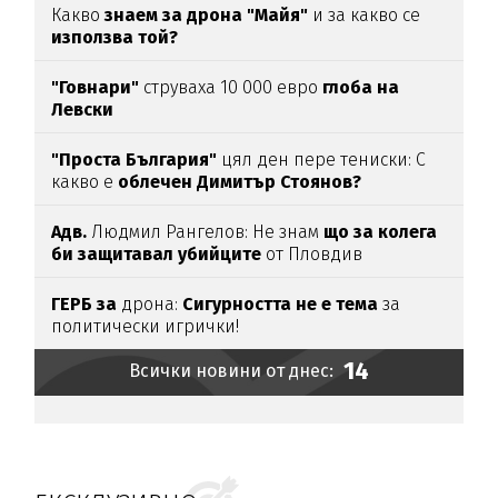
Какво
знаем за дрона "Майя"
и за какво се
използва той?
"Говнари"
струваха 10 000 евро
глоба на
Левски
"Проста България"
цял ден пере тениски: С
какво е
облечен Димитър Стоянов?
Адв.
Людмил Рангелов: Не знам
що за колега
би защитавал убийците
от Пловдив
ГЕРБ за
дрона:
Сигурността не е тема
за
политически игрички!
14
Всички новини от днес: