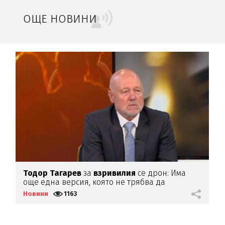
ОЩЕ НОВИНИ
Тодор
Тагарев
за
взривилия
се дрон: Има
В
още една версия, която не трябва да
д
изключваме
Новини
1163
Н