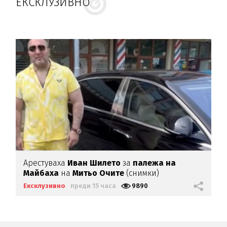
ЕКСКЛУЗИВНО
Арестуваха
Иван Шилето
за
палежа на
Майбаха
на
Митьо Очите
(снимки)
Ексклузивно
преди 15 часа
9890