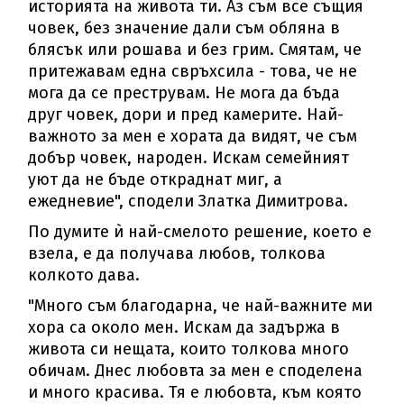
историята на живота ти. Аз съм все същия
човек, без значение дали съм обляна в
блясък или рошава и без грим. Смятам, че
притежавам една свръхсила - това, че не
мога да се преструвам. Не мога да бъда
друг човек, дори и пред камерите. Най-
важното за мен е хората да видят, че съм
добър човек, народен. Искам семейният
уют да не бъде откраднат миг, а
ежедневие", сподели Златка Димитрова.
По думите ѝ най-смелото решение, което е
взела, е да получава любов, толкова
колкото дава.
"Много съм благодарна, че най-важните ми
хора са около мен. Искам да задържа в
живота си нещата, които толкова много
обичам. Днес любовта за мен е споделена
и много красива. Тя е любовта, към която