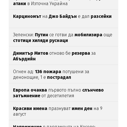
атаки
в Източна Украйна
Карциномът
на
Джо
Байдън
е дал
разсейки
Зеленски:
Путин
се готви да
мобилизира
още
стотици
хиляди
руснаци
Димитър
Митов
отново бе
резерва
за
Абърдийн
Огнен ад:
136
пожара
потушени за
денонощие, 1 е
пострадал
Европа
очаква
първото пълно
слънчево
затъмнение
от десетилетия
Красиви
имена
празнуват
имен
ден
на 9
август
Напрежение
в парламента на Косово: