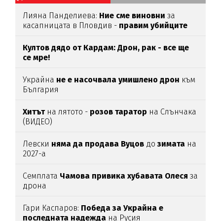
Лияна Панделиева:
Ние сме виновни
за
касапницата в Пловдив -
правим убийците
медийни звезди!
Култов дядо от Кардам: Дрон, рак - все ще
се мре!
Украйна
не е насочвала умишлено дрон
към
България
Хитът
на лятото -
розов таратор
на Слънчака
(ВИДЕО)
Левски
няма да продава Вуцов
до
зимата
на
2027-а
Семплата
Чамова привика хубавата Олеся
за
дрона
Гари Каспаров:
Победа за Украйна е
последната надежда
на Русия