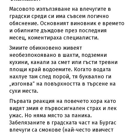
Масовото изпълзяване на влечугите в
градски среди си има съвсем логично
обяснение. Основният виновник е времето
и обилните дъждове през последния
месец, коментираха специалисти.
Змиите обикновено живеят
необезпокоявано в шахти, подземни
кухини, канали за смет или гъсти тревни
площи край водоемите. Когато водата
нахлуе там след порой, тя буквално ги
„изгонва“ на повърхността в търсене на
сухи места.
Първата реакция на повечето хора като
видят змия е първосигнален страх и лек
ужас. Но няма място за паника.
Забелязаните в градската част на Бургас
влечуги са смокове (най-често ивичест