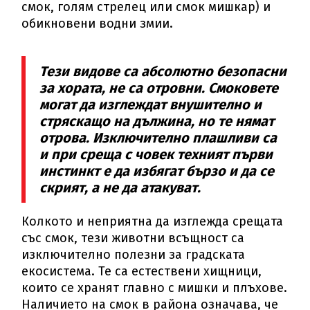
смок, голям стрелец или смок мишкар) и
обикновени водни змии.
Тези видове са абсолютно безопасни
за хората, не са отровни. Смоковете
могат да изглеждат внушително и
стряскащо на дължина, но те нямат
отрова. Изключително плашливи са
и при среща с човек техният първи
инстинкт е да избягат бързо и да се
скрият, а не да атакуват.
Колкото и неприятна да изглежда срещата
със смок, тези животни всъщност са
изключително полезни за градската
екосистема. Те са естествени хищници,
които се хранят главно с мишки и плъхове.
Наличието на смок в района означава, че