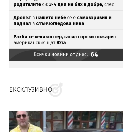
родителите
си:
3-4 дни не бях в добре,
след
като ги
прочетох
Дронът
в
нашето небе
се е
самовзривил и
паднал
в
слънчогледова нива
Разби се хеликоптер,
гасил горски пожари
в
американския щат
Юта
64
Всички новини от днес:
ЕКСКЛУЗИВНО