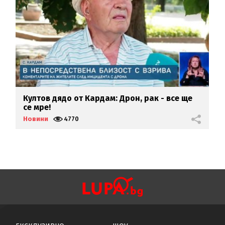
Култов дядо от Кардам: Дрон, рак - все ще
У
се мре!
Б
Новини
4770
Н