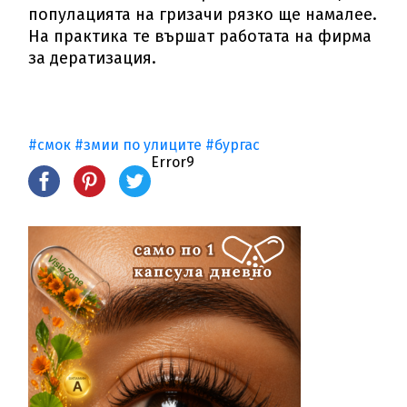
популацията на гризачи рязко ще намалее.
На практика те вършат работата на фирма
за дератизация.
#смок
#змии по улиците
#бургас
Error9