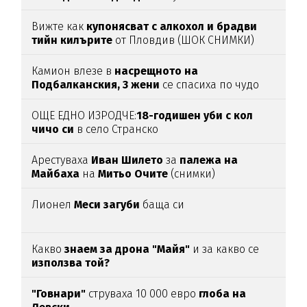
Вижте как
купонясват с алкохол и брадви
тийн килърите
от Пловдив (ШОК СНИМКИ)
Камион влезе в
насрещното на
Подбалканския, 3 жени
се спасиха по чудо
(ВИДЕО)
ОЩЕ ЕДНО ИЗРОДЧЕ:
18-годишен уби с кол
чичо си
в село Странско
Арестуваха
Иван Шилето
за
палежа на
Майбаха
на
Митьо Очите
(снимки)
Лионел
Меси загуби
баща си
Какво
знаем за дрона "Майя"
и за какво се
използва той?
"Говнари"
струваха 10 000 евро
глоба на