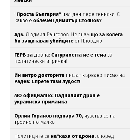
Левски
"Проста България"
цял ден пере тениски: С
какво е
облечен Димитър Стоянов?
Адв.
Людмил Рангелов: Не знам
що за колега
би защитавал убийците
от Пловдив
ГЕРБ за
дрона:
Сигурността не е тема
за
политически игрички!
Ин витро докторите
пишат кърваво писмо на
Радев: Спрете тази лудост!
МО официално: Падналият дрон е
украинска примамка
Орлин Горанов подкара 70,
чувства се на
тройно по-малко
Политиците се
на*каха от дрона,
според