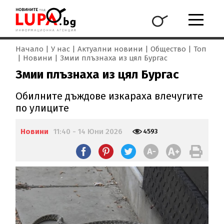
Начало
У нас
Актуални новини
Общество
Топ
Новини
Змии плъзнаха из цял Бургас
Змии плъзнаха из цял Бургас
Обилните дъждове изкараха влечугите
по улиците
Новини
11:40 - 14 Юни 2026
4593