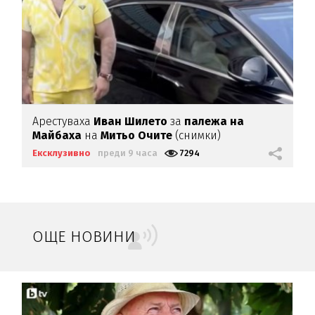
Арестуваха
Иван Шилето
за
палежа на
Майбаха
на
Митьо Очите
(снимки)
Ексклузивно
преди 9 часа
7294
ОЩЕ НОВИНИ