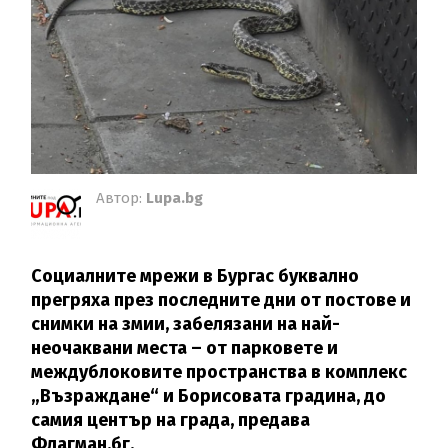
Автор:
Lupa.bg
Социалните мрежи в Бургас буквално
прегряха през последните дни от постове и
снимки на змии, забелязани на най-
неочаквани места – от парковете и
междублоковите пространства в комплекс
„Възраждане“ и Борисовата градина, до
самия център на града, предава
Флагман.бг.