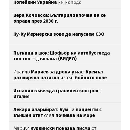
Копейкин Украйна
ни напада
Вера Кочовска: България започва да се
оправя през 2030 г.
Ку-Ку Мермерски зове да напуснем СЗО
Пътници в шок: Шофьор на автобус гледа
тик ток
зад
волана (ВИДЕО)
Ивайло
Мирчев за дрона у нас: Кремъл
разширява натиска
извън
бойното поле
Испания въвежда граничен контрол
с
Италия
Лекари алармират: Бум
на
пациенти с
външен отит
след
почивка на море
Мариус
Куркински показва писма
от